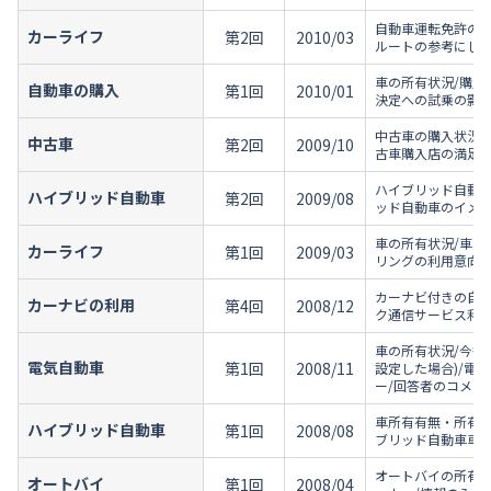
自動車運転免許の所
カーライフ
第2回
2010/03
ルートの参考にし
車の所有状況/購入
自動車の購入
第1回
2010/01
決定への試乗の影響
中古車の購入状況/
中古車
第2回
2009/10
古車購入店の満足度
ハイブリッド自動車
ハイブリッド自動車
第2回
2009/08
ッド自動車のイメー
車の所有状況/車の
カーライフ
第1回
2009/03
リングの利用意向/
カーナビ付きの自動
カーナビの利用
第4回
2008/12
ク通信サービス利用
車の所有状況/今後
電気自動車
第1回
2008/11
設定した場合)/電
ー/回答者のコメン
車所有有無・所有車
ハイブリッド自動車
第1回
2008/08
ブリッド自動車車種
オートバイの所有状
オートバイ
第1回
2008/04