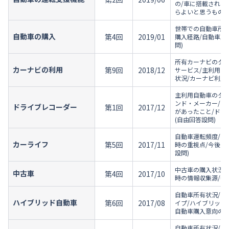
の/車に搭載されて
らよいと思うもの(
世帯での自動車所有
自動車の購入
第4回
2019/01
購入経路/自動車購
問)
所有カーナビのタイ
カーナビの利用
第9回
2018/12
サービス/主利用カ
状況/カーナビ利用
主利用自動車のタイ
ンド・メーカー/ド
ドライブレコーダー
第1回
2017/12
があったこと/ドラ
(自由回答設問)
自動車運転頻度/車
カーライフ
第5回
2017/11
時の重視点/今後車
設問)
中古車の購入状況/
中古車
第4回
2017/10
時の情報収集源/中
自動車所有状況/ハ
ハイブリッド自動車
第6回
2017/08
イプ/ハイブリッド
自動車購入意向の理
自動車所有状況/直