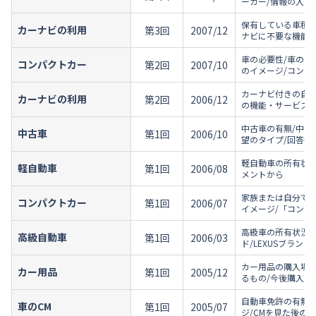
ーカー/情報の入手
保有している車種/
カーナビの利用
第3回
2007/12
ナビに不要な機能/
車の必要性/車の必
コンパクトカー
第2回
2007/10
のイメージ/コンパ
カーナビ付きの自動
カーナビの利用
第2回
2006/12
の機能・サービス/
中古車の有無/中古
中古車
第1回
2006/10
望のタイプ/回答者
軽自動車の所有状況
軽自動車
第1回
2006/08
メントから
家族または自分で所
コンパクトカー
第1回
2006/07
イメージ/「コンパ
高級車の所有状況/
高級自動車
第1回
2006/03
ド/LEXUSブラン
カー用品の購入場所
カー用品
第1回
2005/12
るもの/今後購入し
自動車免許の有無/
車のCM
第1回
2005/07
ジ/CMを見た後の