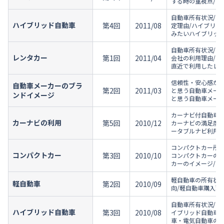
する時の重視点/あ
自動車所有状況/ハ
ハイブリッド自動車
第4回
2011/08
定理由/ハイブリッ
みたいハイブリッド
自動車所有状況/レ
レンタカー
第1回
2011/04
会社の利用理由/直
直近で利用したレ
信頼性・安心感があ
自動車メーカーのブラ
第2回
2011/03
と思う自動車メーカ
ンドイメージ
と思う自動車メーカ
カーナビ付自動車所
カーナビの利用
第5回
2010/12
カーナビの満足度/
ータブルナビ利用意
コンパクトカー所有
コンパクトカー
第3回
2010/10
コンパクトカーの満
カーのイメージ/コ
軽自動車の所有状況
軽自動車
第2回
2010/09
向/軽自動車購入理
自動車所有状況/ハ
ハイブリッド自動車
第3回
2010/08
イブリッド自動車購
車・電気自動車の