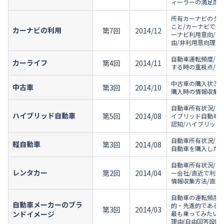
ィーラーの満足度の
所有カーナビのタイ
こと/カーナビでよ
カーナビの利用
第7回
2014/12
ーナビ利用意向/カ
由/非利用意向理由
自動車運転頻度/車
カーライフ
第4回
2014/11
する時の重視点/あ
中古車の購入状況/
中古車
第3回
2014/10
購入時の情報収集源
自動車所有状況/ハ
ハイブリッド自動車
第5回
2014/08
イブリッド自動車の
認知/ハイブリッド
自動車所有状況/所
軽自動車
第3回
2014/08
自動車を購入したい
自動車所有状況/レ
レンタカー
第2回
2014/04
ー会社/直近で利用
情報収集方法/直近
自動車の運転頻度/
自動車メーカーのブラ
的・先進的であると
第3回
2014/03
ンドイメージ
最も乗ってみたいと
理由(自由回答設問)