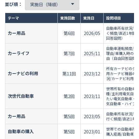
並び順：
テーマ
実施回数
実施日
設問項目
自動車所有状況/直
カー用品
第6回
2026/05
く頻度/直近1年間
回答設問）
自動車運転頻度/車
カーライフ
第7回
2025/11
理由/車購入時の重
由（自由回答設問
所有カーナビのタイ
カーナビの利用
第11回
2023/12
用カーナビ機器のメ
況/カーナビ利用意
世帯所有の自動車の
種/主利用電気自動
次世代自動車
第2回
2023/11
たい電気自動車・ハ
気自動車・ハイブリ
自動車所有状況/自
カー用品
第5回
2023/05
行く頻度/直近1年
世帯での自動車所有
自動車の購入
第5回
2023/01
購入経路/自動車購