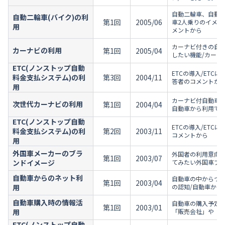
自動二輪車、自動車
自動二輪車(バイク)の利
第1回
2005/06
車2人乗りのイメー
用
メントから
カーナビ付きの自動
カーナビの利用
第1回
2005/04
したい機能/カーナ
ETC(ノンストップ自動
ETCの導入/ETC
料金支払システム)の利
第3回
2004/11
答者のコメントか
用
カーナビ付自動車の
次世代カーナビの利用
第1回
2004/04
自動車から利用でき
ETC(ノンストップ自動
ETCの導入/ETC
料金支払システム)の利
第2回
2003/11
コメントから
用
外国車メーカーのブラ
外国者の利用意向/
第1回
2003/07
ンドイメージ
てみたい外国車ブラ
自動車からのネット利
自動車の中からつな
第1回
2003/04
用
の認知/自動車から
自動車購入時の情報活
自動車の購入予定/
第1回
2003/01
用
「販売会社」や「販
ETC(ノンストップ自動