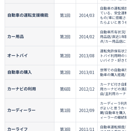
自動車の運転頻度/
ている、安全運転
自動車の運転支援機能
第1回
2014/03
もの/車に搭載され
たらよいと思うもの
自動車所有状況/直
カー用品
第2回
2014/02
用品店/直近1年間
点/カー用品店に対
運転免許保有状況/
オートバイ
第2回
2013/08
トバイ利用時のナビ
いバイク・好きなバ
世帯での自動車所有
自動車の購入
第2回
2013/01
動車の購入経路/自
カーナビ付き自動車
カーナビの利用
第6回
2012/12
用カーナビの満足度
由/主利用カーナビ
カーディーラ利用有
がよいと思うカーデ
カーディーラー
第1回
2012/09
期/自動車を購入し
ィーラーの継続購入
自動車運転頻度/車
カーライフ
第3回
2011/11