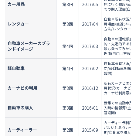
カー用品
第3回
2017/05
店に行く頻度/直近
での購入理由(自由
自動車所有状況/レ
レンタカー
第3回
2017/04
用場面/直近5年以
方法/レンタカー利
自動車の運転頻度/
自動車メーカーのブラ
的・先進的であると
第4回
2017/03
ンドイメージ
最も乗ってみたいと
理由(自由回答設問)
自動車所有状況/所
軽自動車
第4回
2017/02
向/軽自動車を購入
設問)
所有カーナビのタイプ
カーナビの利用
第8回
2016/12
用状況/カーナビで
カーナビ利用意向/
世帯での自動車所有
自動車の購入
第3回
2016/01
入時の情報源/主利
答設問)
カーディーラ利用有
がよいと思うカーデ
カーディーラー
第2回
2015/09
期/自動車を購入し