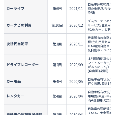
自動車運転頻度/車
カーライフ
第6回
2021/11
時の重視点/今後車
設問)
所有カーナビのタイ
カーナビの利用
第10回
2020/12
サービス/主利用カ
状況/カーナビ利用
世帯所有の自動車の
種/主利用電気自動
次世代自動車
第1回
2020/11
たい電気自動車・ハ
気自動車・ハイブリ
主利用自動車のタイ
ンド・メーカー/ド
ドライブレコーダー
第2回
2020/09
があったこと/ドラ
(自由回答設問)
自動車所有状況/自
カー用品
第4回
2020/05
行く頻度/直近1年
自動車所有状況/レ
レンタカー
第4回
2020/04
用場面/直近5年以
満点(自由回答設問)
自動車の運転頻度/
ている、安全運転
自動車の運転支援機能
第2回
2019/06