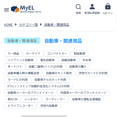
検索
新規会員登録
ログイン
HOME
カテゴリ一覧
自動車・関連用品
自動車・関連用品
自動車・関連用品
カー用品
カーライフ
コンパクトカー
軽自動車
ハイブリッド自動車
電気自動車
高級自動車
中古車
オートバイ
自動二輪車(バイク)の利用
自動車の購入
自動車購入時の情報活用
自動車のネット販売
次世代カーナビの利用
カーナビの利用
自動車からのネット利用
ETC(ノンストップ自動料金支払システム)の利用
自動車メーカーのブランドイメージ
外国車メーカーのブランドイメージ
車のCM
レンタカー
カーディーラー
自動車の運転支援機能
ドライブレコーダー
次世代自動車