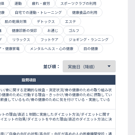
糖値
運動
疲れ・疲労
スポーツクラブの利用
健康
自宅での運動・トレーニング
健康食品の利用
肌の乾燥対策
デトックス
エステ
痛
健康診断の受診
お通じ
ゴルフ
グ
リラックス
フットケア
ジョギング・ランニング
ア・健康家電
メンタルヘルス・心の健康
目の健康
並び順：
設問項目
合い/骨に関する定期的な検査・測定状況/骨の健康のための取り組み状
骨の健康のために行動する理由・きっかけ/骨の健康のために摂取してい
に飲食しているもの/骨の健康のために気を付けている・実施している
ットの理由/直近１年間に実施したダイエット方法/ダイエットに関す
ダイエットの効果/ダイエットをやめた理由/直近のダイエット方法に決
頻度/ご自身の血圧の状態/高血圧・血圧が高めの人の医療機関受診・通