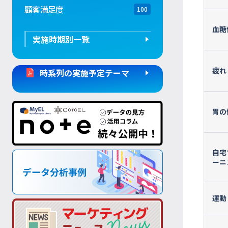
顧客満足度
100
血糖
実施時期別一覧
疲れ
時系列の実施予定テーマ
胃の
自宅
ーニ
運動