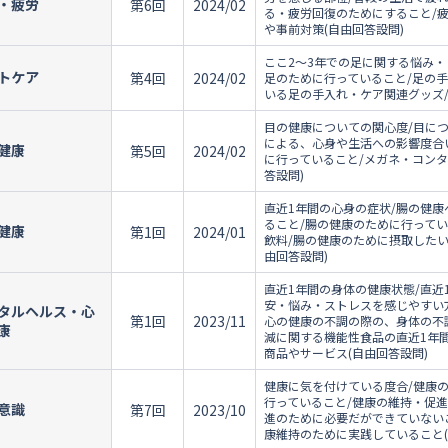
・疲労
第6回
2024/02
る・疲労回復のためにすること/
や事前対策(自由回答設問)
ここ2～3年での足に関する悩み・
トケア
第4回
2024/02
足のために行っていること/足の
いる足の手入れ・ケア関連グッズ/
目の健康についての関心度/目に
による、心身や生活への影響度合
健康
第5回
2024/02
に行っていること/メガネ・コン
答設問)
直近1年間の心身の症状/腸の健康
ること/腸の健康のために行って
健康
第1回
2024/01
飲料/腸の健康のために摂取したい
由回答設問)
直近1年間の身体の健康状態/直近
安・悩み・ストレスを感じやすい方
タルヘルス・心
第1回
2023/11
心の健康の不調の際の、身体の不
康
減に関する機能性食品の直近1年
商品やサービス(自由回答設問)
健康に気を付けている度合/健康
行っていること/健康の維持・促
意識
第7回
2023/10
進のために必要だができていない
康維持のために実践していること(