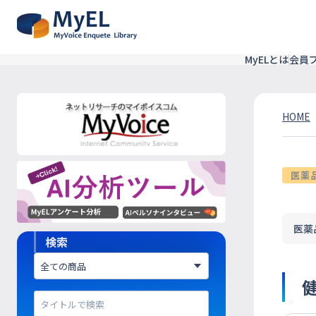
MyELとは
会員
HOME
医薬
医薬
検索