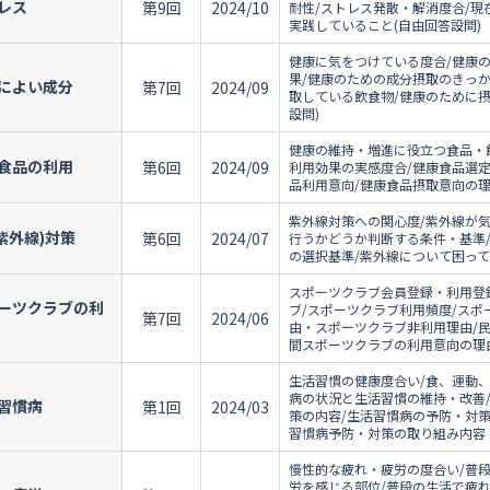
レス
第9回
2024/10
耐性/ストレス発散・解消度合/
実践していること(自由回答設問)
健康に気をつけている度合/健康
果/健康のための成分摂取のきっ
によい成分
第7回
2024/09
取している飲食物/健康のために
設問)
健康の維持・増進に役立つ食品・
食品の利用
第6回
2024/09
利用効果の実感度合/健康食品選定
品利用意向/健康食品摂取意向の理
紫外線対策への関心度/紫外線が気
(紫外線)対策
第6回
2024/07
行うかどうか判断する条件・基準
の選択基準/紫外線について困って
スポーツクラブ会員登録・利用登
ーツクラブの利
ブ/スポーツクラブ利用頻度/スポ
第7回
2024/06
由・スポーツクラブ非利用理由/
間スポーツクラブの利用意向の理由
生活習慣の健康度合い/食、運動、
病の状況と生活習慣の維持・改善
習慣病
第1回
2024/03
策の内容/生活習慣病の予防・対
習慣病予防・対策の取り組み内容
慢性的な疲れ・疲労の度合い/普
労を感じる部位/普段の生活で疲