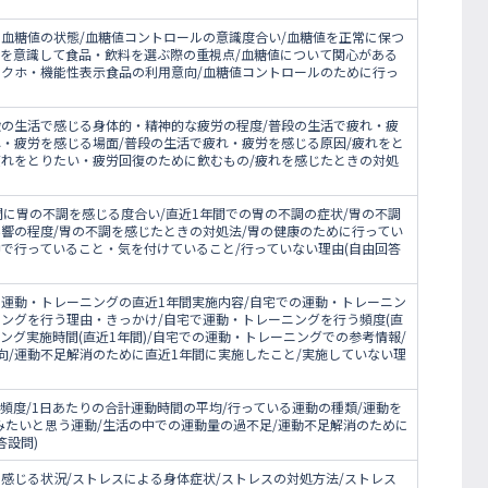
の血糖値の状態/血糖値コントロールの意識度合い/血糖値を正常に保つ
策を意識して食品・飲料を選ぶ際の重視点/血糖値について関心がある
トクホ・機能性表示食品の利用意向/血糖値コントロールのために行っ
段の生活で感じる身体的・精神的な疲労の程度/普段の生活で疲れ・疲
れ・疲労を感じる場面/普段の生活で疲れ・疲労を感じる原因/疲れをと
疲れをとりたい・疲労回復のために飲むもの/疲れを感じたときの対処
間に胃の不調を感じる度合い/直近1年間での胃の不調の症状/胃の不調
影響の程度/胃の不調を感じたときの対処法/胃の健康のために行ってい
で行っていること・気を付けていること/行っていない理由(自由回答
の運動・トレーニングの直近1年間実施内容/自宅での運動・トレーニン
ニングを行う理由・きっかけ/自宅で運動・トレーニングを行う頻度(直
ニング実施時間(直近1年間)/自宅での運動・トレーニングでの参考情報/
向/運動不足解消のために直近1年間に実施したこと/実施していない理
頻度/1日あたりの合計運動時間の平均/行っている運動の種類/運動を
みたいと思う運動/生活の中での運動量の過不足/運動不足解消のために
答設問)
感じる状況/ストレスによる身体症状/ストレスの対処方法/ストレス