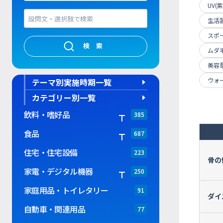
UV(
生活
スポ
検索
ムダ
美容
ウォ
テーマ別実施時期一覧
カテゴリー別一覧
飲料・嗜好品
385
食品
687
住宅・住宅設備
223
骨の
家電・デジタル機器
250
家庭用品・トイレタリー
91
ダイ
自動車・関連用品
77