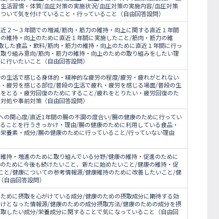
生活習慣・体質/血圧対策の実施状況/血圧対策の実施内容/血圧対策
について気を付けていること・行っていること（自由回答設問）
直近２～３年間での増減/筋肉・筋力の維持・向上に関する直近１年間
力の維持・向上のために直近１年間に実施したこと/筋肉・筋力の維
取した食品・飲料/筋肉・筋力の維持・向上のために直近１年間に行っ
の取り組み意向/筋肉・筋力の維持・向上のための取り組みをしたい理
めに行いたいこと（自由回答設問）
段の生活で感じる身体的・精神的な疲労の程度/疲労・疲れがとれない
れ・疲労を感じる部位/普段の生活で疲れ・疲労を感じる場面/普段の生
れをとる・疲労回復のためにすること/疲れをとりたい・疲労回復のた
の対処や事前対策（自由回答設問）
への関心度/直近1年間の腸の不調の度合い/腸の健康のために行ってい
いることを行うきっかけ・理由/腸の健康のために利用している食品・
い栄養素・成分/腸の健康のために行っていること/行っていない理由
の維持・増進のために取り組んでいる分野/健康の維持・促進のために
進のために今後も続けたいこと、新たに始めたいこと/健康の維持・促
こと/健康についての参考情報源/健康維持のために改善したいこと/健
（自由回答設問）
のために摂取を心がけている成分/健康のための摂取成分に期待する効
かけとなった情報源/健康のための成分摂取方法/健康のための成分を摂
摂取したい成分/栄養成分に関することで気になっていること（自由回