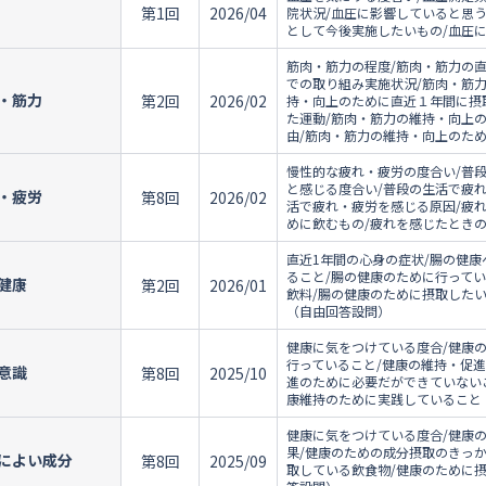
第1回
2026/04
院状況/血圧に影響していると思う
として今後実施したいもの/血圧
筋肉・筋力の程度/筋肉・筋力の
での取り組み実施状況/筋肉・筋
・筋力
第2回
2026/02
持・向上のために直近１年間に摂
た運動/筋肉・筋力の維持・向上
由/筋肉・筋力の維持・向上のた
慢性的な疲れ・疲労の度合い/普
と感じる度合い/普段の生活で疲
・疲労
第8回
2026/02
活で疲れ・疲労を感じる原因/疲
めに飲むもの/疲れを感じたとき
直近1年間の心身の症状/腸の健康
ること/腸の健康のために行って
健康
第2回
2026/01
飲料/腸の健康のために摂取した
（自由回答設問）
健康に気をつけている度合/健康
行っていること/健康の維持・促
意識
第8回
2025/10
進のために必要だができていない
康維持のために実践していること
健康に気をつけている度合/健康
果/健康のための成分摂取のきっ
によい成分
第8回
2025/09
取している飲食物/健康のために