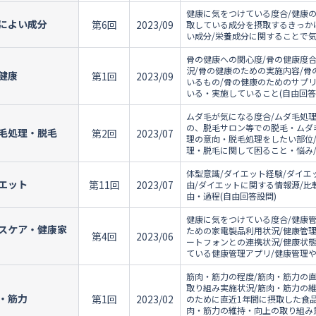
健康に気をつけている度合/健康
によい成分
第6回
2023/09
取している成分を摂取するきっか
い成分/栄養成分に関することで気
骨の健康への関心度/骨の健康度
況/骨の健康のための実施内容/
健康
第1回
2023/09
いるもの/骨の健康のためのサプ
いる・実施していること(自由回答
ムダ毛が気になる度合/ムダ毛処理
の、脱毛サロン等での脱毛・ムダ
毛処理・脱毛
第2回
2023/07
理の意向・脱毛処理をしたい部位
理・脱毛に関して困ること・悩み/
体型意識/ダイエット経験/ダイエ
エット
第11回
2023/07
由/ダイエットに関する情報源/
由・過程(自由回答設問)
健康に気をつけている度合/健康
スケア・健康家
ための家電製品利用状況/健康管
第4回
2023/06
ートフォンとの連携状況/健康状
ている健康管理アプリ/健康管理
筋肉・筋力の程度/筋肉・筋力の直
取り組み実施状況/筋肉・筋力の
・筋力
第1回
2023/02
のために直近1年間に摂取した食品
肉・筋力の維持・向上の取り組み