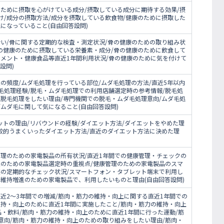
のために摂取を心がけている成分/摂取している成分に期待する効果/摂
け/成分の摂取方法/成分を摂取している飲食物/健康のために摂取した
になっていること(自由回答設問)
合い/骨に関する定期的な検査・測定状況/骨の健康のための取り組み状
骨の健康のために摂取している栄養素・成分/骨の健康のために飲食して
リメント・健康食品等直近1年間利用状況/骨の健康のために気を付けて
設問)
の頻度/ムダ毛処理を行っている部位/ムダ毛処理の方法/直近5年以内
毛処理経験/脱毛・ムダ毛処理での利用店舗選定時の参考情報/脱毛処
/脱毛処理をしたい理由/専門機関での脱毛・ムダ毛処理意向/ムダ毛処
ムダ毛に関して気になること(自由回答設問)
ットの理由/リバウンドの経験/ダイエット方法/ダイエットをやめた理
比較的うまくいったダイエット方法/直近のダイエット方法に決めた理
管理のための家電製品の所有状況/直近1年間での健康管理・チェックの
理のための家電製品選定時の重視点/健康管理のための家電製品のスマ
態の定期的なチェック状況/スマートフォン・タブレット端末で利用し
や維持増進のための家電製品で、利用したいものと理由(自由回答設問)
近2～3年間での増減/筋肉・筋力の維持・向上に関する直近1年間での
維持・向上のために直近1年間に実施したこと/筋肉・筋力の維持・向上
・飲料/筋肉・筋力の維持・向上のために直近1年間に行った運動/筋
意向/筋肉・筋力の維持・向上のための取り組みをしたい理由/筋肉・