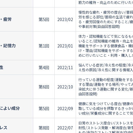
筋力の維持・向上のために行いたい
慢性的な疲れ・疲労の度合い/普
労を感じる部位/普段の生活で疲
・疲労
第5回
2023/02
る・疲労回復のためにすること/
や事前対策(自由回答設問)
体力・認知機能などで気になるも
いること/認知機能の維持・向上を
・記憶力
第1回
2023/01
機能をサポートする健康食品・機
け・理由/認知機能をサポートす
めに行いたいこと・利用・購入した
悩んでいる症状/冷え性の程度/冷
性
第4回
2022/11
え性の原因/冷え性に関する情報入
行っている運動の程度/運動をする
する理由/運動をする場所/やって
第6回
2022/10
染拡大に伴う運動に関する変化/
由回答設問)
健康に気をつけている度合/健康
によい成分
第5回
2022/09
取している成分を摂取するきっか
い成分/栄養成分に関することで気
日常のストレス度合い/ストレスを
レス
第8回
2022/07
耐性/ストレス発散・解消度合/
もの/有効なストレス解消法(自由