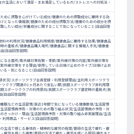
現在の生活において満足・まあ満足しているもの/ストレスへの対処法・
のために摂取を心がけている成分/健康のための摂取成分に期待する効
かけとなった情報源/健康のための成分摂取方法/健康のための成分を摂
摂取したい成分/栄養成分に関することで気になっていること(自由回答
飲料の利用状況/健康食品利用頻度/健康食品に期待する効果/健康食品
時の重視点/健康食品購入場所/健康食品に関する情報入手先/健康食
由(自由回答設問)
になる箇所/紫外線対策有無・季節/紫外線対策の内容/紫外線対策を
/紫外線対策をする理由/使用している日焼け止めのタイプ/日焼け止め
いる・気になること(自由回答設問)
録状況/スポーツクラブ会員登録・利用登録理由/主利用スポーツクラ
ーツクラブ関連の1ヶ月あたり支払い額/民間スポーツクラブ非利用理
民間スポーツクラブの利用意向/民間スポーツクラブ選定時の重視点/民
(自由回答設問)
睡眠などの生活習慣/直近3年間で気になっている健康数値/生活習慣
/生活習慣病予防・対策のための取り組み状況/生活習慣病の予防・対
策のきっかけ・理由/生活習慣病予防・対策の取り組み非実施理由/生活
・利用商品・サービス(自由回答設問)
段の生活で感じる身体的・精神的な疲労の程度/普段の生活で疲れ・疲
れ・疲労を感じる場面/普段の生活で疲れ・疲労を感じる原因/疲れをと