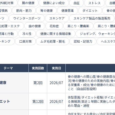
紫外線)対策
腸の健康
健康によい成分
血圧
ストレス
血
習慣病
筋肉・筋力
胃の健康
健康意識
ダイエット
骨の
ーツ
ウインタースポーツ
スキンケア
スキンケア製品の製造販売
毛処理・エステ
歯の健康
花粉症
肩こり・腰痛薬
肩こり・腰
意識と行動
冷え性
健康に関する情報収集
ジョギング、ウォーキン
ーキング
口臭対策
ムダ毛処理・脱毛
認知・記憶力
ヘルスケ
テーマ
実施回数
実施日
骨の健康への関心度/骨の健康度
況/骨の健康のための実施内容/
健康
第2回
2026/07
る栄養素・成分/骨の健康のため
こと（自由回答設問）
体型意識/ダイエット経験/ダイエ
エット
第12回
2026/07
る情報源/直近１年間に実施した
めた理由・過程
血圧を気にする度合い/血圧測定