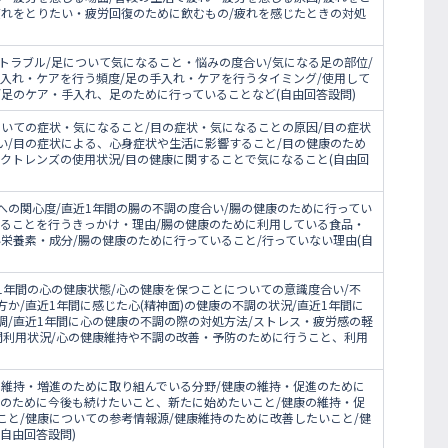
疲れをとりたい・疲労回復のために飲むもの/疲れを感じたときの対処
トラブル/足について気になること・悩みの度合い/気になる足の部位/
手入れ・ケアを行う頻度/足の手入れ・ケアを行うタイミング/使用して
足のケア・手入れ、足のために行っていることなど(自由回答設問)
ついての症状・気になること/目の症状・気になることの原因/目の症状
い/目の症状による、心身症状や生活に影響すること/目の健康のため
タクトレンズの使用状況/目の健康に関することで気になること(自由回
への関心度/直近1年間の腸の不調の度合い/腸の健康のために行ってい
いることを行うきっかけ・理由/腸の健康のために利用している食品・
栄養素・成分/腸の健康のために行っていること/行っていない理由(自
1年間の心の健康状態/心の健康を保つことについての意識度合い/不
か/直近1年間に感じた心(精神面)の健康の不調の状況/直近1年間に
調/直近1年間に心の健康の不調の際の対処方法/ストレス・疲労感の軽
間利用状況/心の健康維持や不調の改善・予防のために行うこと、利用
の維持・増進のために取り組んでいる分野/健康の維持・促進のために
進のために今後も続けたいこと、新たに始めたいこと/健康の維持・促
こと/健康についての参考情報源/健康維持のために改善したいこと/健
自由回答設問)