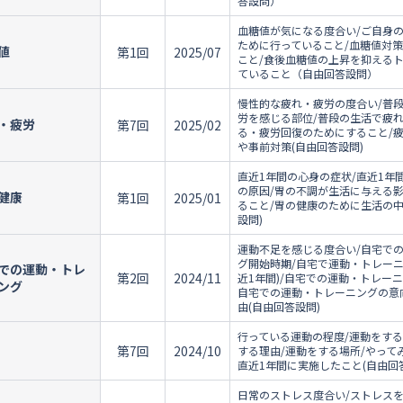
答設問）
血糖値が気になる度合い/ご自身
ために行っていること/血糖値対
値
第1回
2025/07
こと/食後血糖値の上昇を抑える
ていること（自由回答設問）
慢性的な疲れ・疲労の度合い/普
労を感じる部位/普段の生活で疲
・疲労
第7回
2025/02
る・疲労回復のためにすること/
や事前対策(自由回答設問)
直近1年間の心身の症状/直近1年
の原因/胃の不調が生活に与える
健康
第1回
2025/01
ること/胃の健康のために生活の中
設問)
運動不足を感じる度合い/自宅で
グ開始時期/自宅で運動・トレー
での運動・トレ
第2回
2024/11
近1年間)/自宅での運動・トレー
ング
自宅での運動・トレーニングの意
由(自由回答設問)
行っている運動の程度/運動をする
第7回
2024/10
する理由/運動をする場所/やって
直近1年間に実施したこと(自由回
日常のストレス度合い/ストレスを