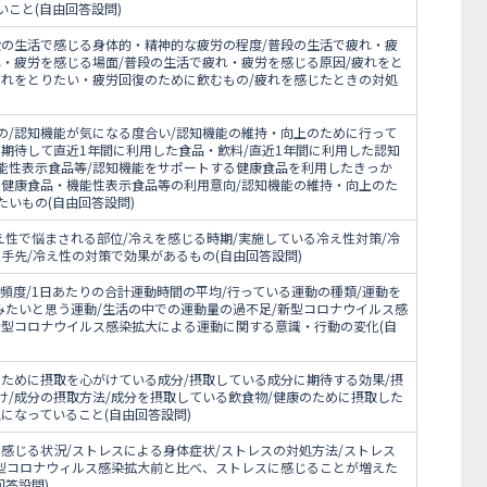
こと(自由回答設問)
段の生活で感じる身体的・精神的な疲労の程度/普段の生活で疲れ・疲
れ・疲労を感じる場面/普段の生活で疲れ・疲労を感じる原因/疲れをと
疲れをとりたい・疲労回復のために飲むもの/疲れを感じたときの対処
の/認知機能が気になる度合い/認知機能の維持・向上のために行って
期待して直近1年間に利用した食品・飲料/直近1年間に利用した認知
能性表示食品等/認知機能をサポートする健康食品を利用したきっか
る健康食品・機能性表示食品等の利用意向/認知機能の維持・向上のた
いもの(自由回答設問)
え性で悩まされる部位/冷えを感じる時期/実施している冷え性対策/冷
手先/冷え性の対策で効果があるもの(自由回答設問)
頻度/1日あたりの合計運動時間の平均/行っている運動の種類/運動を
みたいと思う運動/生活の中での運動量の過不足/新型コロナウイルス感
新型コロナウイルス感染拡大による運動に関する意識・行動の変化(自
のために摂取を心がけている成分/摂取している成分に期待する効果/摂
け/成分の摂取方法/成分を摂取している飲食物/健康のために摂取した
になっていること(自由回答設問)
感じる状況/ストレスによる身体症状/ストレスの対処方法/ストレス
新型コロナウィルス感染拡大前と比べ、ストレスに感じることが増えた
回答設問)