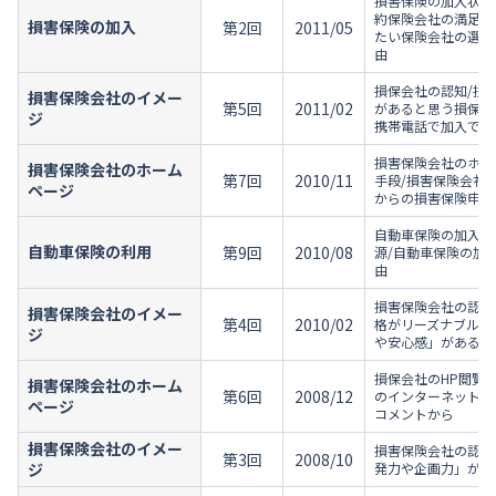
損害保険の加入状況
約保険会社の満足度
損害保険の加入
第2回
2011/05
たい保険会社の選定
由
損保会社の認知/損
損害保険会社のイメー
第5回
2011/02
があると思う損保会
ジ
携帯電話で加入でき
損害保険会社のホー
損害保険会社のホーム
第7回
2010/11
手段/損害保険会社
ページ
からの損害保険申し
自動車保険の加入状
自動車保険の利用
第9回
2010/08
源/自動車保険の加
由
損害保険会社の認知
損害保険会社のイメー
第4回
2010/02
格がリーズナブル」
ジ
や安心感」があると
損保会社のHP閲覧
損害保険会社のホーム
第6回
2008/12
のインターネット利
ページ
コメントから
損害保険会社のイメー
損害保険会社の認知
第3回
2008/10
ジ
発力や企画力」があ