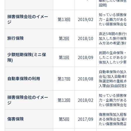
継続したい保険会社
設問)
知っている損害保険
損害保険会社のイメー
第13回
2019/02
力・企画力がある損
ジ
たい損害保険会社/
直近5年間の旅行保
旅行保険
第2回
2018/10
加入した旅行保険の
み方法の希望/旅行
民間の生命保険・損
少額短期保険(ミニ保
第1回
2018/09
したことがある少額
険)
後加入したい少額短
自動車保険の加入状
会社/加入自動車保
自動車保険の利用
第17回
2018/08
険選定時の重視点/
入理由(自由回答設問
知っている損害保険
損害保険会社のイメー
第12回
2018/02
力・企画力がある損
ジ
たい損害保険会社/
傷害保険加入経験/
傷害保険
第5回
2017/09
ある保険会社/最も
たい傷害保険商品/