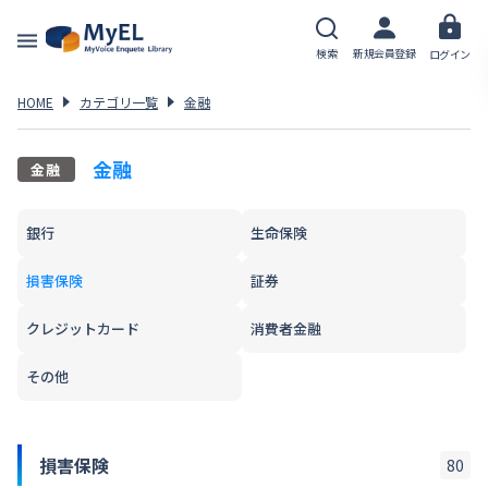
検索
新規会員登録
ログイン
HOME
カテゴリ一覧
金融
金融
金融
銀行
生命保険
損害保険
証券
クレジットカード
消費者金融
その他
損害保険
80