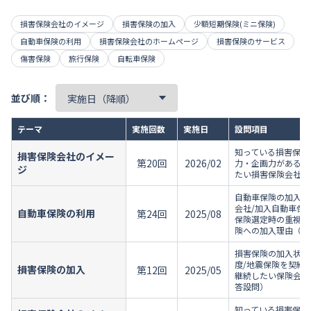
損害保険会社のイメージ
損害保険の加入
少額短期保険(ミニ保険)
自動車保険の利用
損害保険会社のホームページ
損害保険のサービス
傷害保険
旅行保険
自転車保険
並び順：
テーマ
実施回数
実施日
設問項目
知っている損害保険
損害保険会社のイメー
第20回
2026/02
力・企画力がある損
ジ
たい損害保険会社/
自動車保険の加入状
会社/加入自動車保
自動車保険の利用
第24回
2025/08
保険選定時の重視点
険への加入理由（自
損害保険の加入状況
度/地震保険を契約
損害保険の加入
第12回
2025/05
継続したい保険会社
答設問）
知っている損害保険