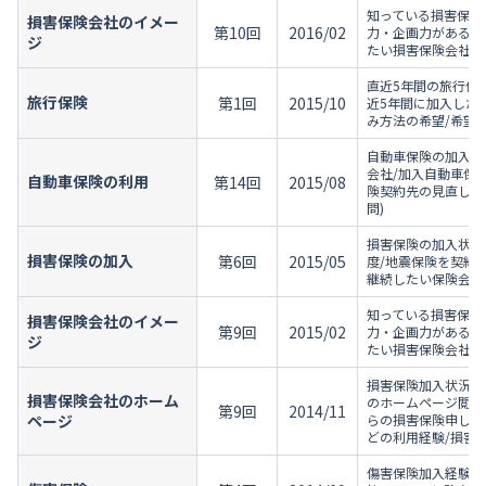
知っている損害保険
損害保険会社のイメー
第10回
2016/02
力・企画力がある損
ジ
たい損害保険会社/
直近5年間の旅行保
旅行保険
第1回
2015/10
近5年間に加入した
み方法の希望/希望
自動車保険の加入状
会社/加入自動車保
自動車保険の利用
第14回
2015/08
険契約先の見直し意
問)
損害保険の加入状況
損害保険の加入
第6回
2015/05
度/地震保険を契約
継続したい保険会社
知っている損害保険
損害保険会社のイメー
第9回
2015/02
力・企画力がある損
ジ
たい損害保険会社/
損害保険加入状況/
損害保険会社のホーム
のホームページ閲覧
第9回
2014/11
ページ
らの損害保険申し込み
どの利用経験/損害
傷害保険加入経験/