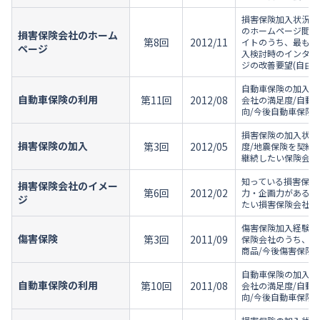
損害保険加入状況/
のホームページ閲覧
損害保険会社のホーム
第8回
2012/11
イトのうち、最も充
ページ
入検討時のインターネ
ジの改善要望(自由回
自動車保険の加入状
自動車保険の利用
第11回
2012/08
会社の満足度/自動
向/今後自動車保険
損害保険の加入状況
損害保険の加入
第3回
2012/05
度/地震保険を契約
継続したい保険会社
知っている損害保険
損害保険会社のイメー
第6回
2012/02
力・企画力がある損
ジ
たい損害保険会社/
傷害保険加入経験/
傷害保険
第3回
2011/09
保険会社のうち、最
商品/今後傷害保険
自動車保険の加入状
自動車保険の利用
第10回
2011/08
会社の満足度/自動
向/今後自動車保険