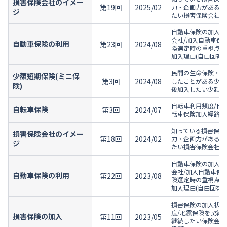
損害保険会社のイメー
第19回
2025/02
力・企画力がある損
ジ
たい損害保険会社/
自動車保険の加入状
会社/加入自動車保
自動車保険の利用
第23回
2024/08
険選定時の重視点/
加入理由(自由回答設
民間の生命保険・損
少額短期保険(ミニ保
第3回
2024/08
したことがある少額
険)
後加入したい少額短
自転車利用頻度/自
自転車保険
第3回
2024/07
転車保険加入経路/
知っている損害保険
損害保険会社のイメー
第18回
2024/02
力・企画力がある損
ジ
たい損害保険会社/
自動車保険の加入状
会社/加入自動車保
自動車保険の利用
第22回
2023/08
険選定時の重視点/
加入理由(自由回答設
損害保険の加入状況
度/地震保険を契約
損害保険の加入
第11回
2023/05
継続したい保険会社