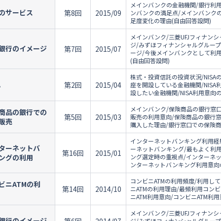
メインバンクの金融機関/銀行利用
のサービス
第8回
2015/09
ンバンクの満足点/メインバンク
足度変化の理由(自由回答設問)
メインバンク/三菱UFJフィナン
ジ/みずほフィナンシャルグルー
銀行のイメージ
第7回
2015/07
ージ/今後メインバンクとして利
(自由回答設問)
株式・投資信託の投資状況/NISAの
A
第2回
2015/04
座を開設している金融機関/NISA
設したい金融機関/NISA利用意向
メインバンク/保険商品の銀行窓
商品の銀行での
第5回
2015/03
販売の利用意向/保険商品の銀行
販売
購入した理由/銀行窓口での保険商
インターネットバンキング利用経
ターネットバ
ーネットバンキング/最もよく利
第16回
2015/01
ングの利用
ング選定時の重視点/インターネ
ンターネットバンキング利用意向の
コンビニATMの利用頻度/利用して
ビニATMの利
第14回
2014/10
ニATMの利用理由/最頻利用コンビ
ニATM利用意向/コンビニATM利
メインバンク/三菱UFJフィナン
銀行のイメージ
ジ/みずほフィナンシャルグルー