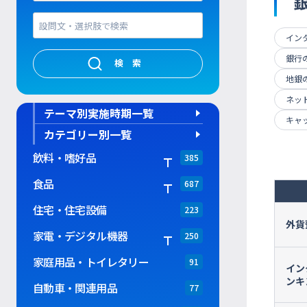
イン
銀行
検索
地銀
ネッ
テーマ別実施時期一覧
キャ
カテゴリー別一覧
飲料・嗜好品
385
食品
687
住宅・住宅設備
223
外貨
家電・デジタル機器
250
家庭用品・トイレタリー
91
イン
ンキ
自動車・関連用品
77