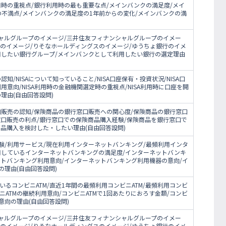
時の重視点/銀行利用時の最も重要な点/メインバンクの満足度/メイ
の不満点/メインバンクの満足度の1年前からの変化/メインバンクの満
シャルグループのイメージ/三井住友フィナンシャルグループのイメー
プのイメージ/りそなホールディングスのイメージ/ゆうちょ銀行のイメ
用したい銀行グループ/メインバンクとして利用したい銀行の選定理由
認知/NISAについて知っていること/NISA口座保有・投資状況/NISA口
利用意向/NISA利用時の金融機関選定時の重視点/NISA利用時に口座を開
の理由(自由回答設問)
口販売の認知/保険商品の銀行窓口販売への関心度/保険商品の銀行窓口
窓口販売の利点/銀行窓口での保険商品購入経験/保険商品を銀行窓口で
品購入を検討した・したい理由(自由回答設問)
験/利用サービス/現在利用インターネットバンキング/最頻利用インタ
用しているインターネットバンキングの満足度/インターネットバンキ
ットバンキング利用意向/インターネットバンキング利用機器の意向/イ
理由(自由回答設問)
いるコンビニATM/直近1年間の最頻利用コンビニATM/最頻利用コンビ
ニATMの継続利用意向/コンビニATMで1回あたりにおろす金額/コンビ
用意向の理由(自由回答設問)
シャルグループのイメージ/三井住友フィナンシャルグループのイメー
プのイメージ/りそなホールディングスのイメージ/ゆうちょ銀行のイメ