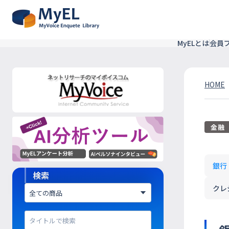
MyELとは
会員
HOME
金融
銀行
検索
クレ