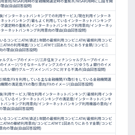
利用意向/NISA利用時の金融機関選定時の重視点/NISA利用時に口座を開
の理由(自由回答設問)
験/インターネットバンキングでの利用サービス/現在利用インターネ
ーネットバンキング/最もよく利用しているインターネットバンキング
ング選定時の重視点/インターネットバンキング利用意向/インターネッ
ターネットバンキング利用意向の理由(自由回答設問)
いるコンビニATM/直近1年間の最頻利用コンビニATM/最頻利用コンビ
ニATMの利用場面/コンビニATMで1回あたりにおろす金額/コンビニ
意向の理由(自由回答設問)
シャルグループのイメージ/三井住友フィナンシャルグループのイメー
プのイメージ/りそなホールディングスのイメージ/ゆうちょ銀行のイメ
したい銀行グループ/メインバンクに対する不満点(自由回答設問)
X取引頻度/FXを利用している主な金融機関/FX取引をしている金融機関選
機関の満足度/FXの取引意向/FXのイメージ(自由回答設問)
験/利用サービス/現在利用インターネットバンキング/最頻利用インタ
用しているインターネットバンキングの満足度/インターネットバンキ
ットバンキング利用意向/インターネットバンキング利用機器の意向/イ
理由(自由回答設問)
いるコンビニATM/直近1年間の最頻利用コンビニATM/最頻利用コンビ
ニATMの継続利用意向/コンビニATMで1回あたりにおろす金額/コンビ
用意向の理由(自由回答設問)