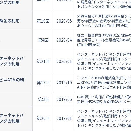
ングの利用
の満足度/インターネットバンキ
トバンキングを利用したい機器/
外貨預金の利用経験/外貨預金を
預金の利用
第10回
2020/05
源/外貨預金の金額/外貨預金の利
あり・なしの理由(自由回答設問)
株式・投資信託の投資状況/NISAの
A
第4回
2020/04
座を開設している金融機関/NISA
(自由回答設問)
インターネットバンキング利用経
ターネットバ
ットバンキング/最頻利用インタ
第21回
2020/01
ングの利用
の満足度/インターネットバンキ
トバンキングを利用したい機器/
コンビニATMの利用頻度/利用して
ビニATMの利
第17回
2019/10
ニATMの利用理由/最頻利用コンビ
ATM利用意向/コンビニATM利用
FXの認知・利用/FX取引時期/F
第5回
2019/06
定理由/FXの取引意向/FXのイメー
インターネットバンキング利用経
ターネットバ
ットバンキング/最頻利用インタ
第20回
2019/01
ングの利用
の満足度/インターネットバンキ
トバンキングを利用したい機器/