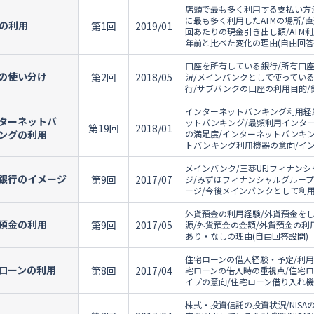
店頭で最も多く利用する支払い方法
に最も多く利用したATMの場所/直
Mの利用
第1回
2019/01
回あたりの現金引き出し額/ATM利
年前と比べた変化の理由(自由回答
口座を所有している銀行/所有口座
の使い分け
第2回
2018/05
況/メインバンクとして使ってい
行/サブバンクの口座の利用目的/
インターネットバンキング利用経
ターネットバ
ットバンキング/最頻利用インタ
第19回
2018/01
ングの利用
の満足度/インターネットバンキ
トバンキング利用機器の意向/イン
メインバンク/三菱UFJフィナン
銀行のイメージ
第9回
2017/07
ジ/みずほフィナンシャルグルー
ージ/今後メインバンクとして利用
外貨預金の利用経験/外貨預金を
預金の利用
第9回
2017/05
源/外貨預金の金額/外貨預金の利
あり・なしの理由(自由回答設問)
住宅ローンの借入経験・予定/利用
ローンの利用
第8回
2017/04
宅ローンの借入時の重視点/住宅ロ
イプの意向/住宅ローン借り入れ機
株式・投資信託の投資状況/NISAの