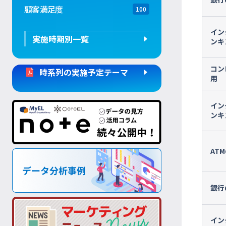
顧客満足度
100
イン
実施時期別一覧
ンキ
コン
時系列の実施予定テーマ
用
イン
ンキ
AT
銀行
イン