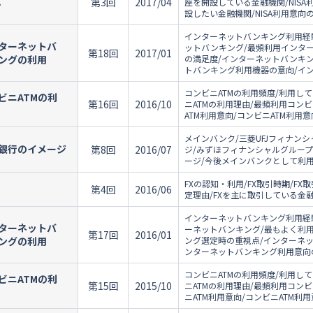
A
第3回
2017/04
座を開設している金融機関/NISA
設したい金融機関/NISA利用意向
インターネットバンキング利用経
ターネットバ
ットバンキング/最頻利用インタ
第18回
2017/01
ングの利用
の満足度/インターネットバンキ
トバンキング利用機器の意向/イン
コンビニATMの利用頻度/利用して
ビニATMの利
第16回
2016/10
ニATMの利用理由/最頻利用コンビ
ATM利用意向/コンビニATM利用
メインバンク/三菱UFJフィナン
銀行のイメージ
第8回
2016/07
ジ/みずほフィナンシャルグルー
ージ/今後メインバンクとして利用
FXの認知・利用/FX取引時期/F
第4回
2016/06
定理由/FXを主に取引している金融
インターネットバンキング利用経
ターネットバ
ーネットバンキング/最もよく利
第17回
2016/01
ングの利用
ング選定時の重視点/インターネ
ンターネットバンキング利用意向の
コンビニATMの利用頻度/利用して
ビニATMの利
第15回
2015/10
ニATMの利用理由/最頻利用コンビ
ニATM利用意向/コンビニATM利