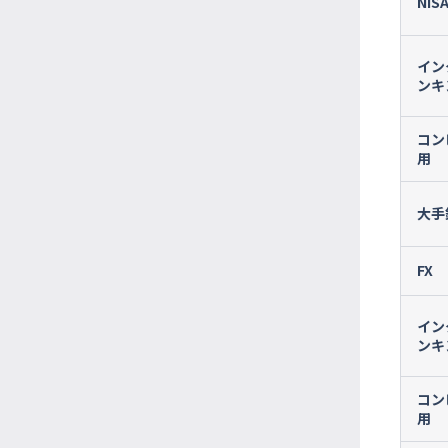
NIS
イン
ンキ
コン
用
大手
FX
イン
ンキ
コン
用