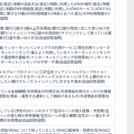
/直近1年間の送金方法/直近1年間に利用したATMの場所/直近1年間
近1年間ATM利用頻度/直近1年間に利用したATMのサービス/ATMでの1
用に関する行動/ATM利用頻度の3年前と比べた変化/ATM利用頻度の3
設問)
数/銀行口座の2個以上所有理由/銀行口座の用途に応じた使い分け状
る銀行/メインバンクの口座の利用目的/サブバンクとして使っている銀
銀行口座の使い分け方法(自由回答設問)
験/インターネットバンキングでの利用サービス/現在利用インターネ
ーネットバンキング/最もよく利用しているインターネットバンキング
ング選定時の重視点/インターネットバンキング利用意向/インターネッ
ターネットバンキングの不安・不満(自由回答設問)
シャルグループのイメージ/三井住友フィナンシャルグループのイメー
プのイメージ/りそなホールディングスのイメージ/ゆうちょ銀行のイメ
したい銀行グループ/メインバンクに対する不満点(自由回答設問)
している金融機関/外貨預金の利用方法/外貨預金利用のきっかけの情報
用意向/預金・運用する通貨として興味があるもの/外貨預金利用意向
している(予定の)ローンのタイプ/住宅ローンの借入経験・予定額/住
ーンの借入時の参考情報/住宅ローンの借入機関/住宅ローン借入れタ
関の利用理由(自由回答設問)
認知/NISAについて知っていること/NISA口座保有・投資状況/NISA口