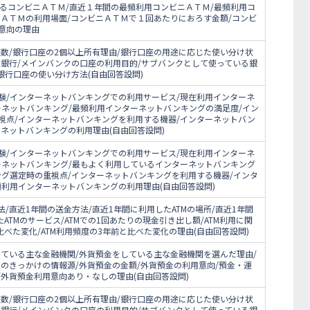
いるコンビニＡＴＭ/直近１年間の最頻利用コンビニＡＴＭ/最頻利用コ
ニＡＴＭの利用場面/コンビニＡＴＭで１回あたりにおろす金額/コンビ
用意向の理由
数/銀行口座の2個以上所有理由/銀行口座の用途に応じた使い分け状
る銀行/メインバンクの口座の利用目的/サブバンクとして使っている銀
銀行口座の使い分け方法(自由回答設問)
験/インターネットバンキングでの利用サービス/現在利用インターネ
ーネットバンキング/最頻利用インターネットバンキングの満足度/イン
視点/インターネットバンキングを利用する機器/インターネットバン
ネットバンキングの利用理由(自由回答設問)
験/インターネットバンキングでの利用サービス/現在利用インターネ
ーネットバンキング/最もよく利用しているインターネットバンキング
ング選定時の重視点/インターネットバンキングを利用する機器/インタ
頻利用インターネットバンキングの利用理由(自由回答設問)
/直近1年間の送金方法/直近1年間に利用したATMの場所/直近1年間
たATMのサービス/ATMでの1回あたりの現金引き出し額/ATM利用に関
比べた変化/ATM利用頻度の3年前と比べた変化の理由(自由回答設問)
している主な金融機関/外貨預金をしている主な金融機関を選んだ理由/
のきっかけの情報源/外貨預金の金額/外貨預金の利用意向/預金・運
外貨預金利用意向あり・なしの理由(自由回答設問)
数/銀行口座の2個以上所有理由/銀行口座の用途に応じた使い分け状
る銀行/メインバンクの口座の利用目的/サブバンクとして使っている銀