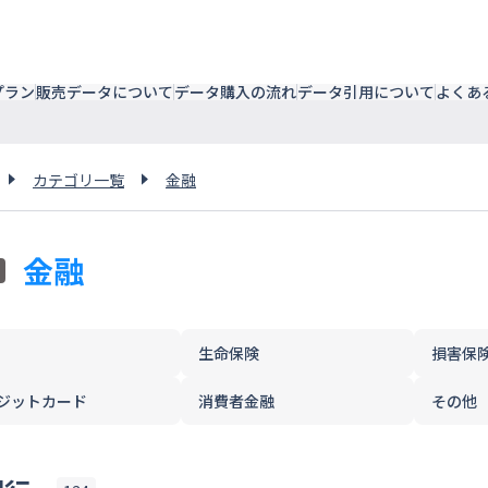
プラン
販売データについて
データ購入の流れ
データ引用について
よくあ
カテゴリ一覧
金融
金融
生命保険
損害保
ジットカード
消費者金融
その他