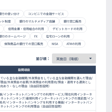
銀行の使い分け
コンビニでの金融サービス
ント制度
銀行のマルチメディア店舗
銀行窓口販売
信用金庫・信用組合の利用
デビットカードの利用
銀行のホームページ
FX
住宅ローンの利用
保険商品の銀行での窓口販売
NISA
ATMの利用
並び順：
設問項目
している主な金融機関/外貨預金をしている主な金融機関を選んだ理由/
理由/外貨預金の金額/外貨預金の利用意向/預金・運用する通貨とし
意向あり・なしの理由（自由回答設問）
験/インターネットバンキングでの利用サービス/現在利用インターネ
ーネットバンキング/最頻利用インターネットバンキングの満足度/イン
視点/インターネットバンキングを利用する機器/インターネットバン
ーネットバンキングの利用理由（自由回答設問）