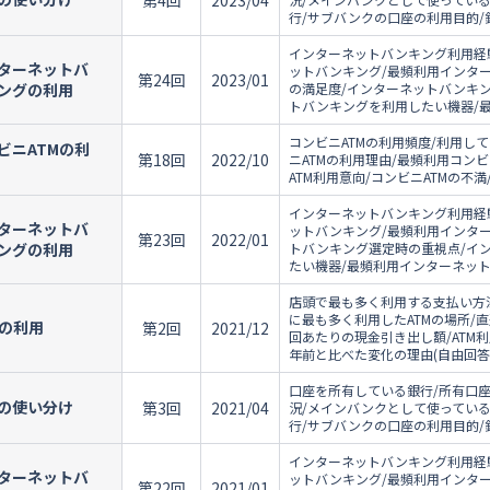
第4回
2023/04
行/サブバンクの口座の利用目的/
インターネットバンキング利用経
ターネットバ
ットバンキング/最頻利用インタ
第24回
2023/01
ングの利用
の満足度/インターネットバンキ
トバンキングを利用したい機器/
コンビニATMの利用頻度/利用して
ビニATMの利
第18回
2022/10
ニATMの利用理由/最頻利用コンビ
ATM利用意向/コンビニATMの不満
インターネットバンキング利用経
ターネットバ
ットバンキング/最頻利用インタ
第23回
2022/01
ングの利用
トバンキング選定時の重視点/イ
たい機器/最頻利用インターネット
店頭で最も多く利用する支払い方法
に最も多く利用したATMの場所/直
Mの利用
第2回
2021/12
回あたりの現金引き出し額/ATM利
年前と比べた変化の理由(自由回答
口座を所有している銀行/所有口座
の使い分け
第3回
2021/04
況/メインバンクとして使ってい
行/サブバンクの口座の利用目的/
インターネットバンキング利用経
ターネットバ
ットバンキング/最頻利用インタ
第22回
2021/01