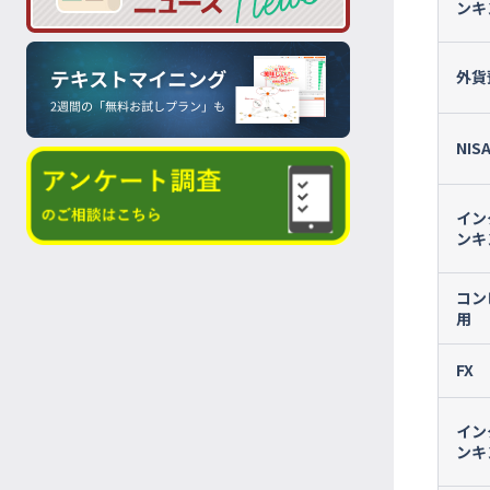
ンキ
外貨
NIS
イン
ンキ
コン
用
FX
イン
ンキ