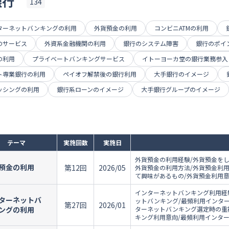
銀行
134
ターネットバンキングの利用
外貨預金の利用
コンビニATMの利用
のサービス
外資系金融機関の利用
銀行のシステム障害
銀行のポイ
の利用
プライベートバンキングサービス
イトーヨーカ堂の銀行業務参入
ト専業銀行の利用
ペイオフ解禁後の銀行利用
大手銀行のイメージ
ッシングの利用
銀行系ローンのイメージ
大手銀行グループのイメージ
テーマ
実施回数
実施日
外貨預金の利用経験/外貨預金を
預金の利用
第12回
2026/05
外貨預金の利用方法/外貨預金利用
て興味があるもの/外貨預金利用
インターネットバンキング利用経
ターネットバ
ットバンキング/最頻利用インタ
第27回
2026/01
ングの利用
ターネットバンキング選定時の重
キング利用意向/最頻利用インタ