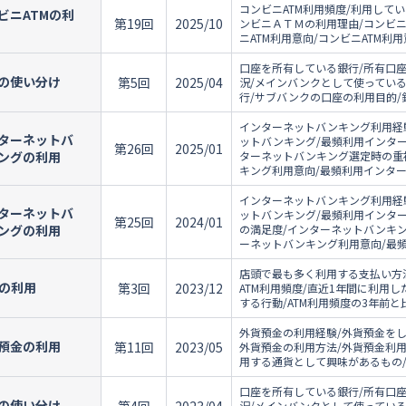
コンビニATM利用頻度/利用して
ビニATMの利
第19回
2025/10
ンビニＡＴＭの利用理由/コンビ
ニATM利用意向/コンビニATM利
口座を所有している銀行/所有口座
の使い分け
第5回
2025/04
況/メインバンクとして使ってい
行/サブバンクの口座の利用目的/
インターネットバンキング利用経
ターネットバ
ットバンキング/最頻利用インタ
第26回
2025/01
ングの利用
ターネットバンキング選定時の重
キング利用意向/最頻利用インター
インターネットバンキング利用経
ターネットバ
ットバンキング/最頻利用インタ
第25回
2024/01
ングの利用
の満足度/インターネットバンキ
ーネットバンキング利用意向/最
店頭で最も多く利用する支払い方法
Mの利用
第3回
2023/12
ATM利用頻度/直近1年間に利用し
する行動/ATM利用頻度の3年前と
外貨預金の利用経験/外貨預金を
預金の利用
第11回
2023/05
外貨預金の利用方法/外貨預金利用
用する通貨として興味があるもの/
口座を所有している銀行/所有口座
の使い分け
況/メインバンクとして使ってい