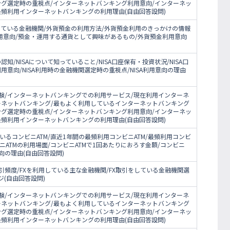
ング選定時の重視点/インターネットバンキング利用意向/インターネッ
最頻利用インターネットバンキングの利用理由(自由回答設問)
している金融機関/外貨預金の利用方法/外貨預金利用のきっかけの情報
用意向/預金・運用する通貨として興味があるもの/外貨預金利用意向
認知/NISAについて知っていること/NISA口座保有・投資状況/NISA口
利用意向/NISA利用時の金融機関選定時の重視点/NISA利用意向の理由
験/インターネットバンキングでの利用サービス/現在利用インターネ
ーネットバンキング/最もよく利用しているインターネットバンキング
ング選定時の重視点/インターネットバンキング利用意向/インターネッ
最頻利用インターネットバンキングの利用理由(自由回答設問)
いるコンビニATM/直近1年間の最頻利用コンビニATM/最頻利用コンビ
ニATMの利用場面/コンビニATMで1回あたりにおろす金額/コンビニ
意向の理由(自由回答設問)
X取引頻度/FXを利用している主な金融機関/FX取引をしている金融機関選
ジ(自由回答設問)
験/インターネットバンキングでの利用サービス/現在利用インターネ
ーネットバンキング/最もよく利用しているインターネットバンキング
ング選定時の重視点/インターネットバンキング利用意向/インターネッ
最頻利用インターネットバンキングの利用理由(自由回答設問)