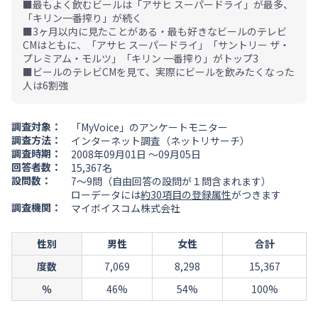
■最もよく飲むビールは「アサヒ スーパードライ」が最多、
「キリン一番搾り」が続く
■3ヶ月以内に見たことがある・最も好きなビールのテレビ
CMはともに、「アサヒ スーパードライ」「サントリー ザ・
プレミアム・モルツ」「キリン 一番搾り」がトップ3
■ビールのテレビCMを見て、実際にビールを飲みたくなった
人は6割強
調査対象：
「MyVoice」のアンケートモニター
調査方法：
インターネット調査（ネットリサーチ）
調査時期：
2008年09月01日 ～09月05日
回答者数：
15,367名
設問数：
7～9問（自由回答の設問が１問含まれます）
ローデータには
約30項目の登録属性
がつきます
調査機関：
マイボイスコム株式会社
性別
男性
女性
合計
度数
7,069
8,298
15,367
％
46%
54%
100%