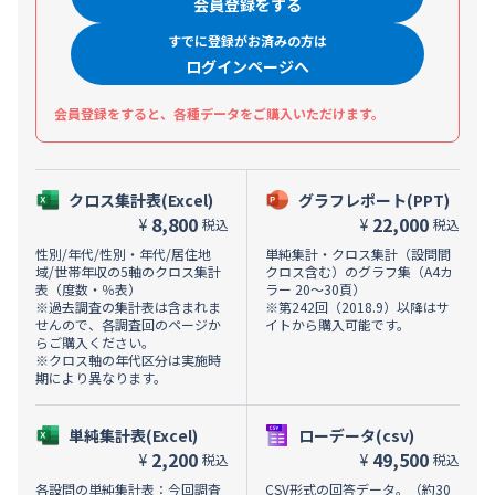
会員登録をする
すでに登録がお済みの方は
ログインページへ
会員登録をすると、各種データをご購入いただけます。
クロス集計表(Excel)
グラフレポート(PPT)
8,800
22,000
¥
¥
税込
税込
性別/年代/性別・年代/居住地
単純集計・クロス集計（設問間
域/世帯年収の5軸のクロス集計
クロス含む）のグラフ集（A4カ
表（度数・％表）
ラー 20～30頁）
※過去調査の集計表は含まれま
※第242回（2018.9）以降はサ
せんので、各調査回のページか
イトから購入可能です。
らご購入ください。
※クロス軸の年代区分は実施時
期により異なります。
単純集計表(Excel)
ローデータ(csv)
2,200
49,500
¥
¥
税込
税込
各設問の単純集計表：今回調査
CSV形式の回答データ。（約30