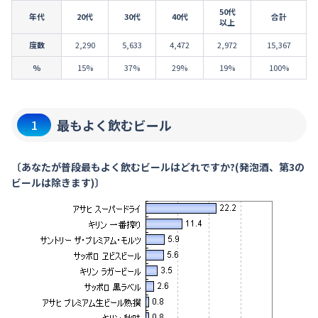
50代
年代
20代
30代
40代
合計
以上
度数
2,290
5,633
4,472
2,972
15,367
％
15%
37%
29%
19%
100%
最もよく飲むビール
1
〔あなたが普段最もよく飲むビールはどれですか?(発泡酒、第3の
ビールは除きます)〕