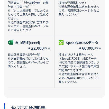
回答者の、「全体集計値」の集
項目の登録属性つき）
計表（度数・％）
※過去調査結果は含まれません
※「クロス集計表」ではありま
ので、各調査回のページからご
せんのでご購入の際はご注意く
購入ください。
ださい。
※過去調査の集計表は含まれま
せんので、各調査回のページか
らご購入ください
自由記述(Excel)
SpeedCROSSデータ
22,000
66,000
¥
¥
税込
税込
自由回答設問の記述一覧
弊社オリジナル集計ツール
※過去調査結果は含まれません
（SpeedCROSS）対応データ
ので、各調査回のページからご
※約30項目の登録属性つき。ク
購入ください。
ロス集計やデータ加工等の集計
が簡単にできます。
※過去調査結果は含まれません
ので、各調査回のページからご
購入ください。
おすすめ商品