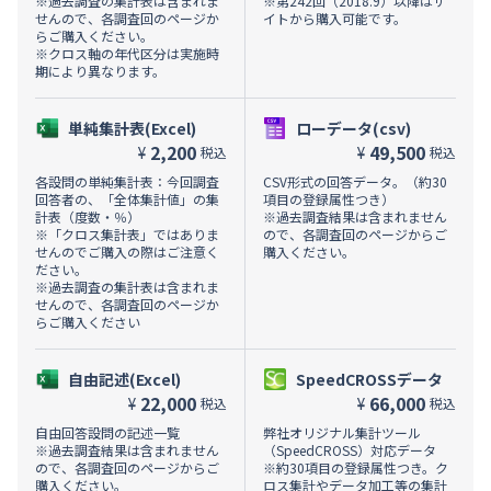
※過去調査の集計表は含まれま
※第242回（2018.9）以降はサ
せんので、各調査回のページか
イトから購入可能です。
らご購入ください。
※クロス軸の年代区分は実施時
期により異なります。
単純集計表(Excel)
ローデータ(csv)
2,200
49,500
¥
¥
税込
税込
各設問の単純集計表：今回調査
CSV形式の回答データ。（約30
回答者の、「全体集計値」の集
項目の登録属性つき）
計表（度数・％）
※過去調査結果は含まれません
※「クロス集計表」ではありま
ので、各調査回のページからご
せんのでご購入の際はご注意く
購入ください。
ださい。
※過去調査の集計表は含まれま
せんので、各調査回のページか
らご購入ください
自由記述(Excel)
SpeedCROSSデータ
22,000
66,000
¥
¥
税込
税込
自由回答設問の記述一覧
弊社オリジナル集計ツール
※過去調査結果は含まれません
（SpeedCROSS）対応データ
ので、各調査回のページからご
※約30項目の登録属性つき。ク
購入ください。
ロス集計やデータ加工等の集計