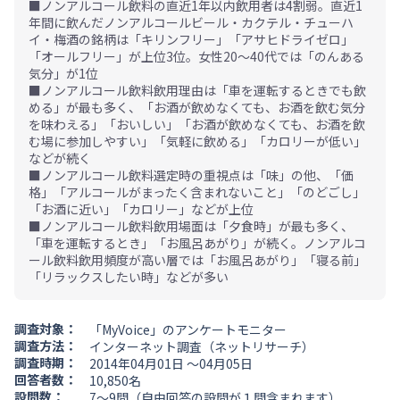
■ノンアルコール飲料の直近1年以内飲用者は4割弱。直近1
年間に飲んだノンアルコールビール・カクテル・チューハ
イ・梅酒の銘柄は「キリンフリー」「アサヒドライゼロ」
「オールフリー」が上位3位。女性20～40代では「のんある
気分」が1位
■ノンアルコール飲料飲用理由は「車を運転するときでも飲
める」が最も多く、「お酒が飲めなくても、お酒を飲む気分
を味わえる」「おいしい」「お酒が飲めなくても、お酒を飲
む場に参加しやすい」「気軽に飲める」「カロリーが低い」
などが続く
■ノンアルコール飲料選定時の重視点は「味」の他、「価
格」「アルコールがまったく含まれないこと」「のどごし」
「お酒に近い」「カロリー」などが上位
■ノンアルコール飲料飲用場面は「夕食時」が最も多く、
「車を運転するとき」「お風呂あがり」が続く。ノンアルコ
ール飲料飲用頻度が高い層では「お風呂あがり」「寝る前」
「リラックスしたい時」などが多い
調査対象：
「MyVoice」のアンケートモニター
調査方法：
インターネット調査（ネットリサーチ）
調査時期：
2014年04月01日 ～04月05日
回答者数：
10,850名
設問数：
7～9問（自由回答の設問が１問含まれます）