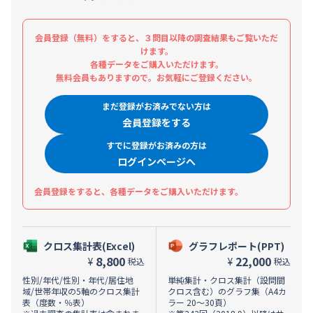
会員登録（無料）をすると、３問目以降の調査結果もご覧いただ
けます。
各種データをご購入いただけます。
無料会員もありますので。お気軽にご登録ください。
まだ登録がお済みでない方は
会員登録をする
すでに登録がお済みの方は
ログインページへ
会員登録をすると、各種データをご購入いただけます。
クロス集計表(Excel)
グラフレポート(PPT)
8,800
22,000
¥
¥
税込
税込
性別/年代/性別・年代/居住地
単純集計・クロス集計（設問間
域/世帯年収の5軸のクロス集計
クロス含む）のグラフ集（A4カ
表（度数・％表）
ラー 20～30頁）