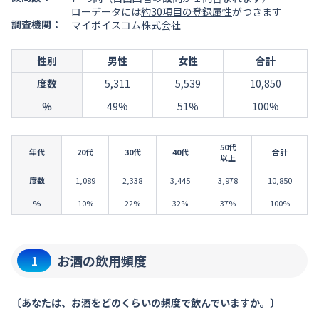
ローデータには
約30項目の登録属性
がつきます
調査機関：
マイボイスコム株式会社
性別
男性
女性
合計
度数
5,311
5,539
10,850
％
49%
51%
100%
50代
年代
20代
30代
40代
合計
以上
度数
1,089
2,338
3,445
3,978
10,850
％
10%
22%
32%
37%
100%
お酒の飲用頻度
1
〔あなたは、お酒をどのくらいの頻度で飲んでいますか。〕