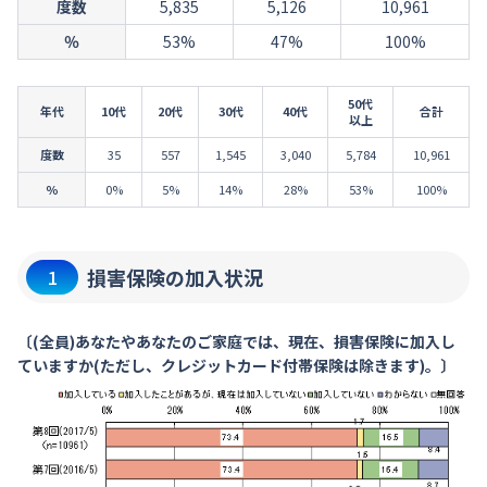
度数
5,835
5,126
10,961
％
53%
47%
100%
50代
年代
10代
20代
30代
40代
合計
以上
度数
35
557
1,545
3,040
5,784
10,961
％
0%
5%
14%
28%
53%
100%
損害保険の加入状況
1
〔(全員)あなたやあなたのご家庭では、現在、損害保険に加入し
ていますか(ただし、クレジットカード付帯保険は除きます)。〕