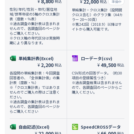
8,800
22,000
¥
税込
¥
税込
準備中
性別/年代/性別・年代/居住地
単純集計・クロス集計（設問間
域/世帯年収の5軸のクロス集計
クロス含む）のグラフ集（A4カ
表（度数・％表）
ラー 20～30頁）
※過去調査の集計表は含まれま
※第242回（2018.9）以降はサ
せんので、各調査回のページか
イトから購入可能です。
らご購入ください。
※クロス軸の年代区分は実施時
期により異なります。
単純集計表(Excel)
ローデータ(csv)
2,200
49,500
¥
¥
税込
税込
各設問の単純集計表：今回調査
CSV形式の回答データ。（約30
回答者の、「全体集計値」の集
項目の登録属性つき）
計表（度数・％）
※過去調査結果は含まれません
※「クロス集計表」ではありま
ので、各調査回のページからご
せんのでご購入の際はご注意く
購入ください。
ださい。
※過去調査の集計表は含まれま
せんので、各調査回のページか
らご購入ください
自由記述(Excel)
SpeedCROSSデータ
22,000
66,000
¥
¥
税込
税込