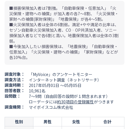
■損害保険加入者は7割強。「自動車保険・任意加入」「火
災保険・建物への補償」が加入者の各7～8割、「火災保険・
家財への補償(家財保険)」「地震保険」が各4～5割。
■火災保険加入者は全体の6割弱。満足+やや満足の比率は、
セゾン自動車火災保険加入者、CO‐OP共済加入者、ソニー
損保加入者などで各6割と高い。地震保険加入者は全体の3割
弱。
■今後加入したい損害保険は、「地震保険」「自動車保険・
任意加入」「火災保険・建物への補償」「家財保険」などが
各10%台。
調査対象：
「MyVoice」のアンケートモニター
調査方法：
インターネット調査（ネットリサーチ）
調査時期：
2017年05月01日 ～05月05日
回答者数：
10,961名
設問数：
7～9問（自由回答の設問が１問含まれます）
ローデータには
約30項目の登録属性
がつきます
調査機関：
マイボイスコム株式会社
性別
男性
女性
合計