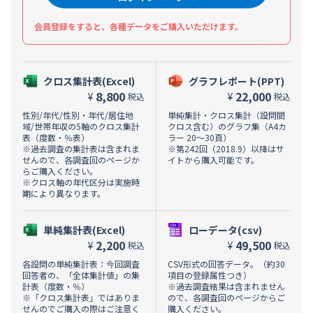
会員登録をすると、各種データをご購入いただけます。
クロス集計表(Excel)
グラフレポート(PPT)
8,800
22,000
¥
¥
税込
税込
性別/年代/性別・年代/居住地
単純集計・クロス集計（設問間
域/世帯年収の5軸のクロス集計
クロス含む）のグラフ集（A4カ
表（度数・％表）
ラー 20～30頁）
※過去調査の集計表は含まれま
※第242回（2018.9）以降はサ
せんので、各調査回のページか
イトから購入可能です。
らご購入ください。
※クロス軸の年代区分は実施時
期により異なります。
単純集計表(Excel)
ローデータ(csv)
2,200
49,500
¥
¥
税込
税込
各設問の単純集計表：今回調査
CSV形式の回答データ。（約30
回答者の、「全体集計値」の集
項目の登録属性つき）
計表（度数・％）
※過去調査結果は含まれません
※「クロス集計表」ではありま
ので、各調査回のページからご
せんのでご購入の際はご注意く
購入ください。