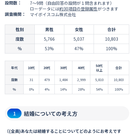
設問数：
7～9問（自由回答の設問が１問含まれます）
ローデータには
約30項目の登録属性
がつきます
調査機関：
マイボイスコム株式会社
性別
男性
女性
合計
度数
5,766
5,037
10,803
％
53%
47%
100%
50代
年代
10代
20代
30代
40代
合計
以上
度数
31
479
1,484
2,999
5,810
10,803
％
0%
4%
14%
28%
54%
100%
結婚についての考え方
1
〔(全員)あなたは結婚することについてどのようにお考えです