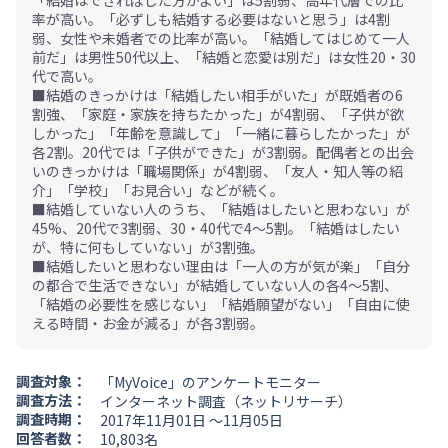
「結婚はできればした方がよい」は5割弱、高年代層での比
率が高い。「必ずしも結婚する必要はないと思う」は4割
弱、女性や未婚者での比率が高い。「結婚してはじめて一人
前だ」は男性50代以上、「結婚と恋愛は別だ」は女性20・30
代で高い。
■結婚のきっかけは「結婚したい相手がいた」が既婚者の6
割強、「家庭・家族を持ちたかった」が4割弱、「子供が欲
しかった」「年齢を意識して」「一緒に暮らしたかった」が
各2割。20代では「子供ができた」が3割弱。配偶者との出会
いのきっかけは「職場関係」が4割弱、「友人・知人等の紹
介」「学校」「お見合い」などが続く。
■結婚していない人のうち、「結婚はしたいと思わない」が
45%、20代で3割弱、30・40代で4～5割。「結婚はしたい
が、特に何もしていない」が3割強。
■結婚したいと思わない理由は「一人の方が気が楽」「自分
の都合で生活できない」が結婚していない人の各4～5割、
「結婚の必要性を感じない」「結婚願望がない」「自由に使
える時間・お金が減る」が各3割弱。
調査対象：
「MyVoice」のアンケートモニター
調査方法：
インターネット調査（ネットリサーチ）
調査時期：
2017年11月01日 ～11月05日
回答者数：
10,803名