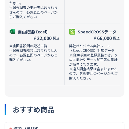
ださい。
※過去調査の集計表は含まれま
せんので、各調査回のページか
らご購入ください
自由記述(Excel)
SpeedCROSSデータ
22,000
66,000
¥
¥
税込
税込
自由回答設問の記述一覧
弊社オリジナル集計ツール
※過去調査結果は含まれません
（SpeedCROSS）対応データ
ので、各調査回のページからご
※約30項目の登録属性つき。ク
購入ください。
ロス集計やデータ加工等の集計
が簡単にできます。
※過去調査結果は含まれません
ので、各調査回のページからご
購入ください。
おすすめ商品
結婚 （第3回）