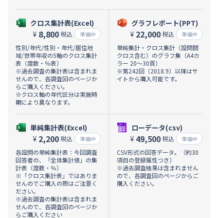
クロス集計表(Excel)
グラフレポート(PPT)
8,800
22,000
¥
¥
税込
税込
準備中
準備中
性別/年代/性別・年代/居住地
単純集計・クロス集計（設問間
域/世帯年収の5軸のクロス集計
クロス含む）のグラフ集（A4カ
表（度数・％表）
ラー 20～30頁）
※過去調査の集計表は含まれま
※第242回（2018.9）以降はサ
せんので、各調査回のページか
イトから購入可能です。
らご購入ください。
※クロス軸の年代区分は実施時
期により異なります。
単純集計表(Excel)
ローデータ(csv)
2,200
49,500
¥
¥
税込
税込
準備中
準備中
各設問の単純集計表：今回調査
CSV形式の回答データ。（約30
回答者の、「全体集計値」の集
項目の登録属性つき）
計表（度数・％）
※過去調査結果は含まれません
※「クロス集計表」ではありま
ので、各調査回のページからご
せんのでご購入の際はご注意く
購入ください。
ださい。
※過去調査の集計表は含まれま
せんので、各調査回のページか
らご購入ください