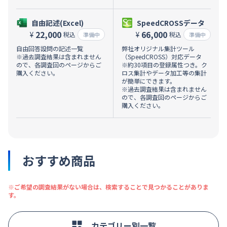
自由記述(Excel)
SpeedCROSSデータ
22,000
66,000
¥
¥
税込
税込
準備中
準備中
自由回答設問の記述一覧
弊社オリジナル集計ツール
※過去調査結果は含まれません
（SpeedCROSS）対応データ
ので、各調査回のページからご
※約30項目の登録属性つき。ク
購入ください。
ロス集計やデータ加工等の集計
が簡単にできます。
※過去調査結果は含まれません
ので、各調査回のページからご
購入ください。
おすすめ商品
※ご希望の調査結果がない場合は、検索することで見つかることがありま
す。
カテゴリー別一覧