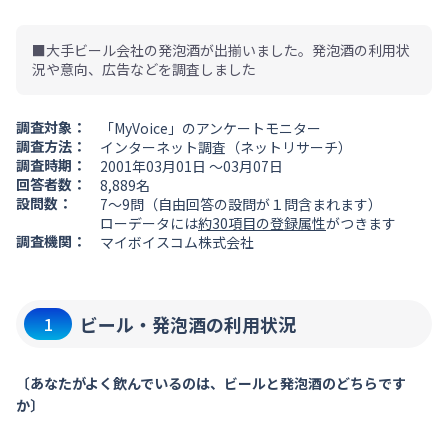
■大手ビール会社の発泡酒が出揃いました。発泡酒の利用状
況や意向、広告などを調査しました
調査対象：
「MyVoice」のアンケートモニター
調査方法：
インターネット調査（ネットリサーチ）
調査時期：
2001年03月01日 ～03月07日
回答者数：
8,889名
設問数：
7～9問（自由回答の設問が１問含まれます）
ローデータには
約30項目の登録属性
がつきます
調査機関：
マイボイスコム株式会社
ビール・発泡酒の利用状況
1
〔あなたがよく飲んでいるのは、ビールと発泡酒のどちらです
か〕