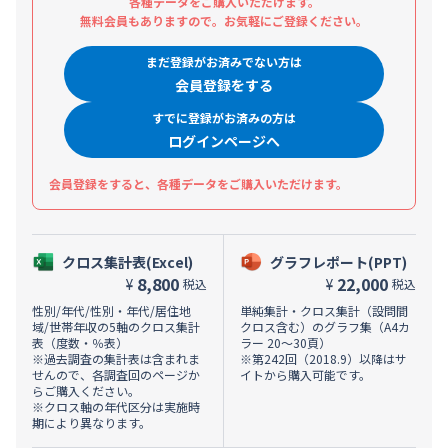
各種データをご購入いただけます。
無料会員もありますので。お気軽にご登録ください。
まだ登録がお済みでない方は
会員登録をする
すでに登録がお済みの方は
ログインページへ
会員登録をすると、各種データをご購入いただけます。
クロス集計表(Excel)
グラフレポート(PPT)
8,800
22,000
¥
¥
税込
税込
性別/年代/性別・年代/居住地
単純集計・クロス集計（設問間
域/世帯年収の5軸のクロス集計
クロス含む）のグラフ集（A4カ
表（度数・％表）
ラー 20～30頁）
※過去調査の集計表は含まれま
※第242回（2018.9）以降はサ
せんので、各調査回のページか
イトから購入可能です。
らご購入ください。
※クロス軸の年代区分は実施時
期により異なります。