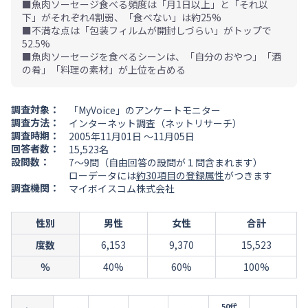
■魚肉ソーセージ食べる頻度は「月1日以上」と「それ以
下」がそれぞれ4割弱、「食べない」は約25%
■不満な点は「包装フィルムが開封しづらい」がトップで
52.5%
■魚肉ソーセージを食べるシーンは、「自分のおやつ」「酒
の肴」「料理の素材」が上位を占める
調査対象：
「MyVoice」のアンケートモニター
調査方法：
インターネット調査（ネットリサーチ）
調査時期：
2005年11月01日 ～11月05日
回答者数：
15,523名
設問数：
7～9問（自由回答の設問が１問含まれます）
ローデータには
約30項目の登録属性
がつきます
調査機関：
マイボイスコム株式会社
性別
男性
女性
合計
度数
6,153
9,370
15,523
％
40%
60%
100%
50代