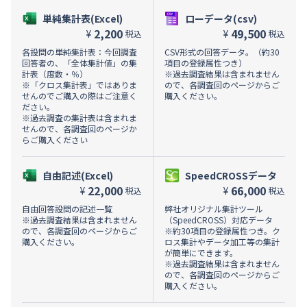
単純集計表(Excel)
ローデータ(csv)
2,200
49,500
¥
¥
税込
税込
各設問の単純集計表：今回調査
CSV形式の回答データ。（約30
回答者の、「全体集計値」の集
項目の登録属性つき）
計表（度数・％）
※過去調査結果は含まれません
※「クロス集計表」ではありま
ので、各調査回のページからご
せんのでご購入の際はご注意く
購入ください。
ださい。
※過去調査の集計表は含まれま
せんので、各調査回のページか
らご購入ください
自由記述(Excel)
SpeedCROSSデータ
22,000
66,000
¥
¥
税込
税込
自由回答設問の記述一覧
弊社オリジナル集計ツール
※過去調査結果は含まれません
（SpeedCROSS）対応データ
ので、各調査回のページからご
※約30項目の登録属性つき。ク
購入ください。
ロス集計やデータ加工等の集計
が簡単にできます。
※過去調査結果は含まれません
ので、各調査回のページからご
購入ください。