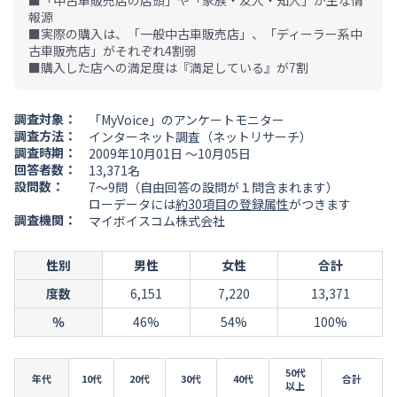
■「中古車販売店の店頭」や「家族・友人・知人」が主な情
報源
■実際の購入は、「一般中古車販売店」、「ディーラー系中
古車販売店」がそれぞれ4割弱
■購入した店への満足度は『満足している』が7割
調査対象：
「MyVoice」のアンケートモニター
調査方法：
インターネット調査（ネットリサーチ）
調査時期：
2009年10月01日 ～10月05日
回答者数：
13,371名
設問数：
7～9問（自由回答の設問が１問含まれます）
ローデータには
約30項目の登録属性
がつきます
調査機関：
マイボイスコム株式会社
性別
男性
女性
合計
度数
6,151
7,220
13,371
％
46%
54%
100%
50代
年代
10代
20代
30代
40代
合計
以上