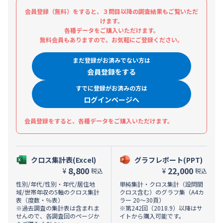
会員登録（無料）をすると、３問目以降の調査結果もご覧いただ
けます。
各種データをご購入いただけます。
無料会員もありますので。お気軽にご登録ください。
まだ登録がお済みでない方は
会員登録をする
すでに登録がお済みの方は
ログインページへ
会員登録をすると、各種データをご購入いただけます。
クロス集計表(Excel)
グラフレポート(PPT)
8,800
22,000
¥
¥
税込
税込
性別/年代/性別・年代/居住地
単純集計・クロス集計（設問間
域/世帯年収の5軸のクロス集計
クロス含む）のグラフ集（A4カ
表（度数・％表）
ラー 20～30頁）
※過去調査の集計表は含まれま
※第242回（2018.9）以降はサ
せんので、各調査回のページか
イトから購入可能です。