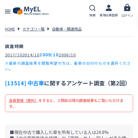
検索
新規会員登録
ログイン
HOME
カテゴリ一覧
自動車・関連用品
調査時期
2017/10
2014/10
2009/10
2006/10
※最新の調査結果を閲覧希望の方は、最新の日付のものを選択くださ
い。
[13514] 中古車
に関するアンケート調査（第2回）
会員登録（無料）
をすると、３問目以降の調査結果もご覧いただけま
す。
■現在中古で購入した車を所有している人は24.8%