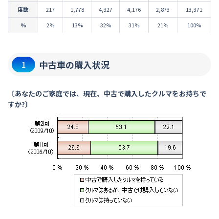
度数
217
1,778
4,327
4,176
2,873
13,371
％
2%
13%
32%
31%
21%
100%
中古車の購入状況
1
〔あなたのご家庭では、現在、中古で購入したクルマをお持ちで
すか?〕