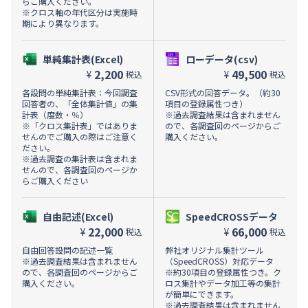
らご購入ください。
※クロス軸の年代区分は実施時
期により異なります。
単純集計表(Excel)
ローデータ(csv)
2,200
49,500
¥
¥
税込
税込
各設問の単純集計表：今回調査
CSV形式の回答データ。（約30
回答者の、「全体集計値」の集
項目の登録属性つき）
計表（度数・％）
※過去調査結果は含まれません
※「クロス集計表」ではありま
ので、各調査回のページからご
せんのでご購入の際はご注意く
購入ください。
ださい。
※過去調査の集計表は含まれま
せんので、各調査回のページか
らご購入ください
自由記述(Excel)
SpeedCROSSデータ
22,000
66,000
¥
¥
税込
税込
自由回答設問の記述一覧
弊社オリジナル集計ツール
※過去調査結果は含まれません
（SpeedCROSS）対応データ
ので、各調査回のページからご
※約30項目の登録属性つき。ク
購入ください。
ロス集計やデータ加工等の集計
が簡単にできます。
※過去調査結果は含まれません