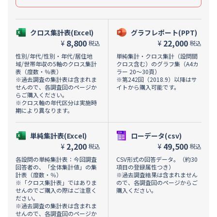
クロス集計表(Excel)
グラフレポート(PPT)
8,800
22,000
¥
¥
税込
税込
性別/年代/性別・年代/居住地
単純集計・クロス集計（設問間
域/世帯年収の5軸のクロス集計
クロス含む）のグラフ集（A4カ
表（度数・％表）
ラー 20～30頁）
※過去調査の集計表は含まれま
※第242回（2018.9）以降はサ
せんので、各調査回のページか
イトから購入可能です。
らご購入ください。
※クロス軸の年代区分は実施時
期により異なります。
単純集計表(Excel)
ローデータ(csv)
2,200
49,500
¥
¥
税込
税込
各設問の単純集計表：今回調査
CSV形式の回答データ。（約30
回答者の、「全体集計値」の集
項目の登録属性つき）
計表（度数・％）
※過去調査結果は含まれません
※「クロス集計表」ではありま
ので、各調査回のページからご
せんのでご購入の際はご注意く
購入ください。
ださい。
※過去調査の集計表は含まれま
せんので、各調査回のページか