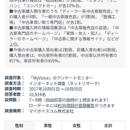
用中古車の種類は「軽自動車」が3割強、「セダン」「ミニ
バン」「コンパクトカー」が各10%台。
■中古車購入関与者のうち「ディーラー系中古車販売店」で
の購入者が4割、「一般中古車販売店」が3割弱、「整備工
場」「中古車買い取り専門店」が各1割。
■中古車購入時の情報収集源は「中古車販売店の店頭」「中
古車専門店のホームページ」「家族・友人・知人」「ディー
ラーのホームページ」「中古車に関する情報サイト」などが
上位。
■今後の中古車購入意向者は2割弱、非購入意向者は6割弱。
購入意向者は、中古車所有者の5割弱、中古車以外所有者の
約7%、車非所有者の約9%。
調査対象：
「MyVoice」のアンケートモニター
調査方法：
インターネット調査（ネットリサーチ）
調査時期：
2017年10月01日 ～10月05日
回答者数：
10,924名
設問数：
7～9問（自由回答の設問が１問含まれます）
ローデータには
約30項目の登録属性
がつきます
調査機関：
マイボイスコム株式会社
性別
男性
女性
合計