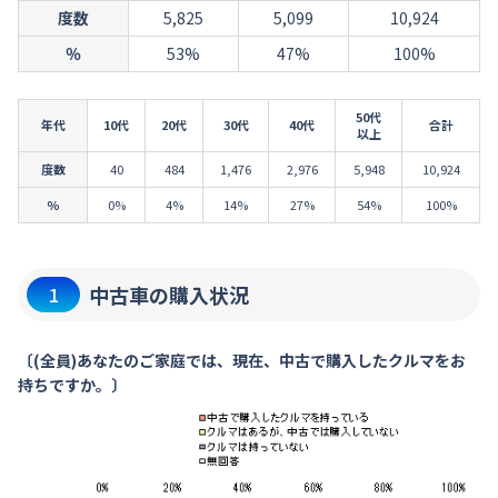
度数
5,825
5,099
10,924
％
53%
47%
100%
50代
年代
10代
20代
30代
40代
合計
以上
度数
40
484
1,476
2,976
5,948
10,924
％
0%
4%
14%
27%
54%
100%
中古車の購入状況
1
〔(全員)あなたのご家庭では、現在、中古で購入したクルマをお
持ちですか。〕