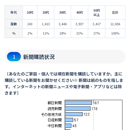
50代
年代
10代
20代
30代
40代
合計
以上
度数
243
1,413
3,446
3,937
3,417
12,456
％
2%
11%
28%
32%
27%
100%
新聞購読状況
1
〔あなたのご家庭・個人では現在新聞を購読していますか。主に
購読している新聞をお聞かせください※ 新聞は紙のものを指しま
す。インターネットの新聞ニュースや電子新聞・アプリなどは除
きます〕