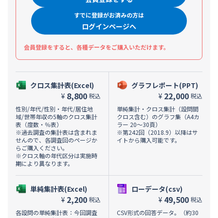
すでに登録がお済みの方は
ログインページへ
会員登録をすると、各種データをご購入いただけます。
クロス集計表(Excel)
グラフレポート(PPT)
8,800
22,000
¥
¥
税込
税込
性別/年代/性別・年代/居住地
単純集計・クロス集計（設問間
域/世帯年収の5軸のクロス集計
クロス含む）のグラフ集（A4カ
表（度数・％表）
ラー 20～30頁）
※過去調査の集計表は含まれま
※第242回（2018.9）以降はサ
せんので、各調査回のページか
イトから購入可能です。
らご購入ください。
※クロス軸の年代区分は実施時
期により異なります。
単純集計表(Excel)
ローデータ(csv)
2,200
49,500
¥
¥
税込
税込
各設問の単純集計表：今回調査
CSV形式の回答データ。（約30