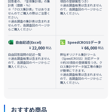
回答者の、「全体集計値」の集
項目の登録属性つき）
計表（度数・％）
※過去調査結果は含まれません
※「クロス集計表」ではありま
ので、各調査回のページからご
せんのでご購入の際はご注意く
購入ください。
ださい。
※過去調査の集計表は含まれま
せんので、各調査回のページか
らご購入ください
自由記述(Excel)
SpeedCROSSデータ
22,000
66,000
¥
¥
税込
税込
自由回答設問の記述一覧
弊社オリジナル集計ツール
※過去調査結果は含まれません
（SpeedCROSS）対応データ
ので、各調査回のページからご
※約30項目の登録属性つき。ク
購入ください。
ロス集計やデータ加工等の集計
が簡単にできます。
※過去調査結果は含まれません
ので、各調査回のページからご
購入ください。
おすすめ商品