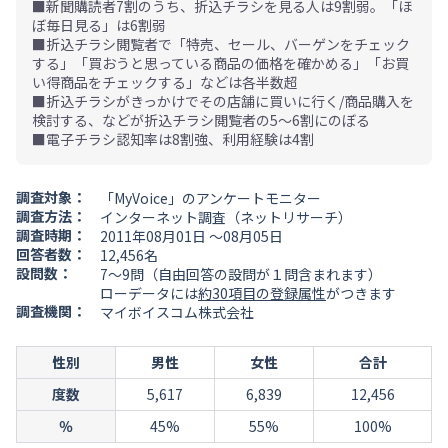
■新聞購読者7割のうち、折込チラシを見る人は9割弱。「ほ
ぼ毎日見る」は6割弱
■折込チラシ閲覧者で「特売、セール、バーゲンをチェック
する」「買おうと思っている商品の価格を確かめる」「お買
い得商品をチェックする」などは各半数超
■折込チラシがきっかけでその店舗に買いに行く/商品購入を
検討する、などが折込チラシ閲覧者の5～6割にのぼる
■電子チラシ認知率は8割強、利用経験は4割
調査対象：
「MyVoice」のアンケートモニター
調査方法：
インターネット調査（ネットリサーチ）
調査時期：
2011年08月01日 ～08月05日
回答者数：
12,456名
設問数：
7～9問（自由回答の設問が１問含まれます）
ローデータには
約30項目の登録属性
がつきます
調査機関：
マイボイスコム株式会社
性別
男性
女性
合計
度数
5,617
6,839
12,456
％
45%
55%
100%