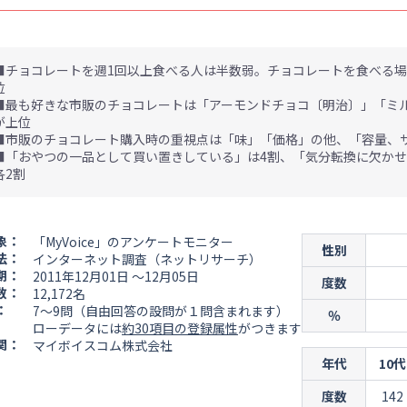
■チョコレートを週1回以上食べる人は半数弱。チョコレートを食べる場
位
■最も好きな市販のチョコレートは「アーモンドチョコ〔明治〕」「ミ
が上位
■市販のチョコレート購入時の重視点は「味」「価格」の他、「容量、
■「おやつの一品として買い置きしている」は4割、「気分転換に欠か
各2割
象：
「MyVoice」のアンケートモニター
性別
法：
インターネット調査（ネットリサーチ）
期：
2011年12月01日 ～12月05日
度数
数：
12,172名
：
7～9問（自由回答の設問が１問含まれます）
％
ローデータには
約30項目の登録属性
がつきます
関：
マイボイスコム株式会社
年代
10代
度数
142