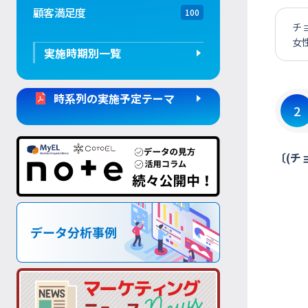
顧客満足度
100
チ
女
実施時期別一覧
時系列の実施予定テーマ
2
〔(チ