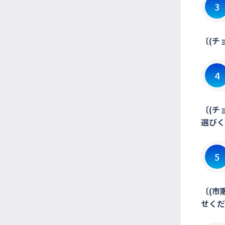
3
〔(チ
4
〔(チ
選びく
5
〔(市
せくだ