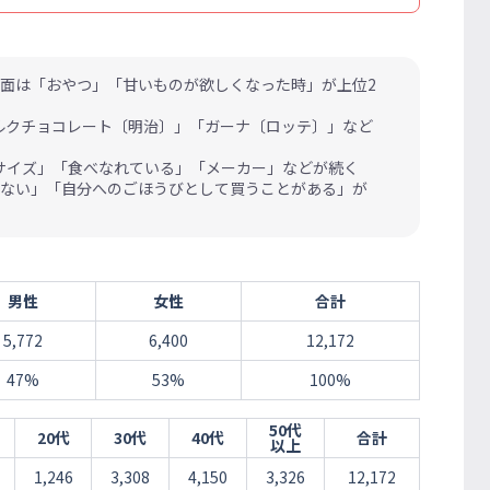
面は「おやつ」「甘いものが欲しくなった時」が上位2
ルクチョコレート〔明治〕」「ガーナ〔ロッテ〕」など
サイズ」「食べなれている」「メーカー」などが続く
せない」「自分へのごほうびとして買うことがある」が
男性
女性
合計
5,772
6,400
12,172
47%
53%
100%
50代
20代
30代
40代
合計
以上
1,246
3,308
4,150
3,326
12,172