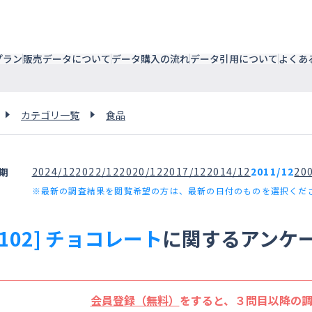
プラン
販売データについて
データ購入の流れ
データ引用について
よくあ
カテゴリ一覧
食品
2024/12
2022/12
2020/12
2017/12
2014/12
2011/12
20
期
※最新の調査結果を閲覧希望の方は、最新の日付のものを選択くだ
6102] チョコレート
に関するアンケ
会員登録（無料）
をすると、３問目以降の