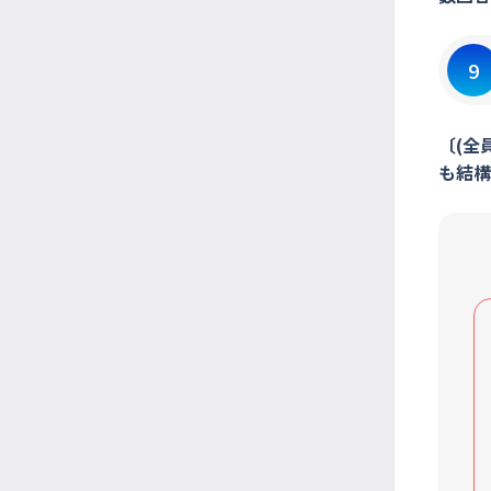
9
〔(全
も結構