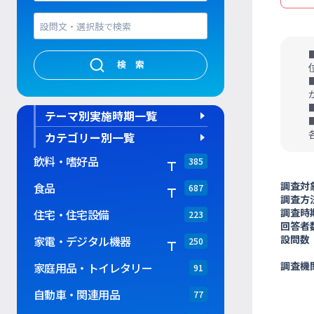
検索
テーマ別実施時期一覧
カテゴリー別一覧
飲料・嗜好品
385
調査対
食品
687
調査方
調査時
住宅・住宅設備
223
回答者
設問数
家電・デジタル機器
250
調査機
家庭用品・トイレタリー
91
自動車・関連用品
77