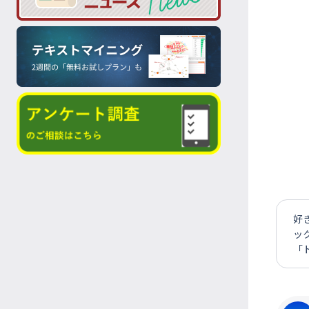
好
ッ
「