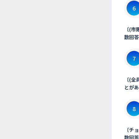
6
〔(市
数回答
7
〔(全
とがあ
8
〔チョ
数回答