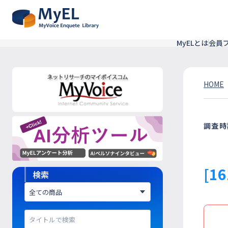
MyELとは
会員
HOME
調査時
[1
検索