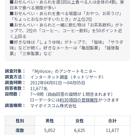
■おせんべい・あられを週1回以上食べる人は全体の4割。東
日本で食べる頻度が多い
■おせんべい・あられを食べる場面は「おやつ、お茶うけ」
「ちょっとおなかがすいたとき」が上位2位
■おせんべい・あられと一緒に飲む物は「お茶系飲料」がト
ップで、2位の「コーヒー、コーヒー飲料」を50ポイント近
く上回る
■好きな味は「しょうゆ味」がトップで、「塩味」「サラダ
味」などが続く。好きなメーカーは「亀田製菓」「越後製
菓」「三幸製菓」など
調査対象：
「MyVoice」のアンケートモニター
調査方法：
インターネット調査（ネットリサーチ）
調査時期：
2012年04月01日 ～04月05日
回答者数：
11,677名
設問数：
7～9問（自由回答の設問が１問含まれます）
ローデータには
約30項目の登録属性
がつきます
調査機関：
マイボイスコム株式会社
性別
男性
女性
合計
度数
5,052
6,625
11,677