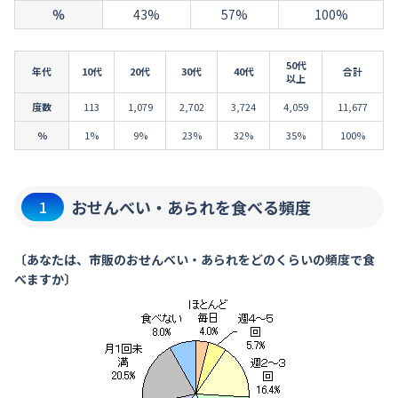
％
43%
57%
100%
50代
年代
10代
20代
30代
40代
合計
以上
度数
113
1,079
2,702
3,724
4,059
11,677
％
1%
9%
23%
32%
35%
100%
おせんべい・あられを食べる頻度
1
〔あなたは、市販のおせんべい・あられをどのくらいの頻度で食
べますか〕