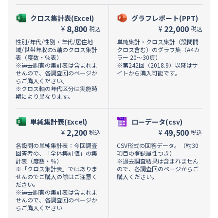
クロス集計表(Excel)
グラフレポート(PPT)
8,800
22,000
¥
¥
税込
税込
性別/年代/性別・年代/居住地
単純集計・クロス集計（設問間
域/世帯年収の5軸のクロス集計
クロス含む）のグラフ集（A4カ
表（度数・％表）
ラー 20～30頁）
※過去調査の集計表は含まれま
※第242回（2018.9）以降はサ
せんので、各調査回のページか
イトから購入可能です。
らご購入ください。
※クロス軸の年代区分は実施時
期により異なります。
単純集計表(Excel)
ローデータ(csv)
2,200
49,500
¥
¥
税込
税込
各設問の単純集計表：今回調査
CSV形式の回答データ。（約30
回答者の、「全体集計値」の集
項目の登録属性つき）
計表（度数・％）
※過去調査結果は含まれません
※「クロス集計表」ではありま
ので、各調査回のページからご
せんのでご購入の際はご注意く
購入ください。
ださい。
※過去調査の集計表は含まれま
せんので、各調査回のページか
らご購入ください