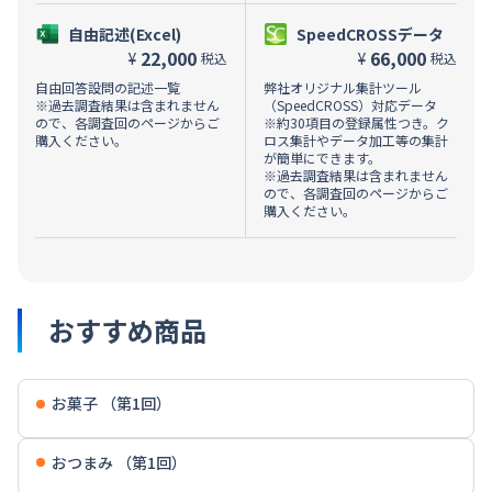
自由記述(Excel)
SpeedCROSSデータ
22,000
66,000
¥
¥
税込
税込
自由回答設問の記述一覧
弊社オリジナル集計ツール
※過去調査結果は含まれません
（SpeedCROSS）対応データ
ので、各調査回のページからご
※約30項目の登録属性つき。ク
購入ください。
ロス集計やデータ加工等の集計
が簡単にできます。
※過去調査結果は含まれません
ので、各調査回のページからご
購入ください。
おすすめ商品
お菓子 （第1回）
おつまみ （第1回）