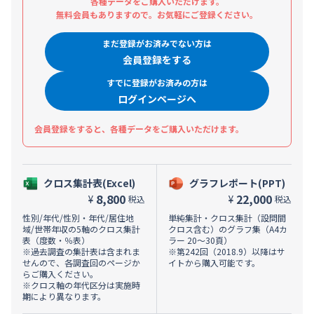
各種データをご購入いただけます。
無料会員もありますので。お気軽にご登録ください。
まだ登録がお済みでない方は
会員登録をする
すでに登録がお済みの方は
ログインページへ
会員登録をすると、各種データをご購入いただけます。
クロス集計表(Excel)
グラフレポート(PPT)
8,800
22,000
¥
¥
税込
税込
性別/年代/性別・年代/居住地
単純集計・クロス集計（設問間
域/世帯年収の5軸のクロス集計
クロス含む）のグラフ集（A4カ
表（度数・％表）
ラー 20～30頁）
※過去調査の集計表は含まれま
※第242回（2018.9）以降はサ
せんので、各調査回のページか
イトから購入可能です。
らご購入ください。
※クロス軸の年代区分は実施時
期により異なります。