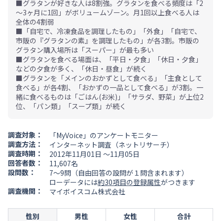
■グラタンが好きな人は8割強。グラタンを食べる頻度は「2
～3ヶ月に1回」がボリュームゾーン。月1回以上食べる人は
全体の4割弱
■「自宅で、冷凍食品を調理したもの」「外食」「自宅で、
市販の『グラタンの素』を調理したもの」が各3割。市販の
グラタン購入場所は「スーパー」が最も多い
■グラタンを食べる場面は、「平日・夕食」「休日・夕食」
などの夕食が多く、「休日・昼食」が続く
■グラタンを「メインのおかずとして食べる」「主食として
食べる」が各4割、「おかずの一品として食べる」が3割。一
緒に食べるものは「ごはん(お米)」「サラダ、野菜」が上位2
位、「パン類」「スープ類」が続く
調査対象：
「MyVoice」のアンケートモニター
調査方法：
インターネット調査（ネットリサーチ）
調査時期：
2012年11月01日 ～11月05日
回答者数：
11,607名
設問数：
7～9問（自由回答の設問が１問含まれます）
ローデータには
約30項目の登録属性
がつきます
調査機関：
マイボイスコム株式会社
性別
男性
女性
合計