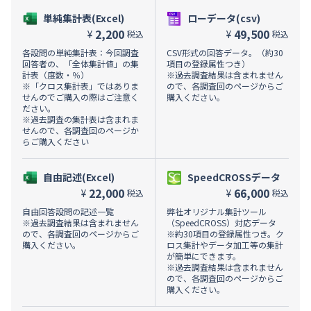
単純集計表(Excel)
ローデータ(csv)
2,200
49,500
¥
¥
税込
税込
各設問の単純集計表：今回調査
CSV形式の回答データ。（約30
回答者の、「全体集計値」の集
項目の登録属性つき）
計表（度数・％）
※過去調査結果は含まれません
※「クロス集計表」ではありま
ので、各調査回のページからご
せんのでご購入の際はご注意く
購入ください。
ださい。
※過去調査の集計表は含まれま
せんので、各調査回のページか
らご購入ください
自由記述(Excel)
SpeedCROSSデータ
22,000
66,000
¥
¥
税込
税込
自由回答設問の記述一覧
弊社オリジナル集計ツール
※過去調査結果は含まれません
（SpeedCROSS）対応データ
ので、各調査回のページからご
※約30項目の登録属性つき。ク
購入ください。
ロス集計やデータ加工等の集計
が簡単にできます。
※過去調査結果は含まれません
ので、各調査回のページからご
購入ください。