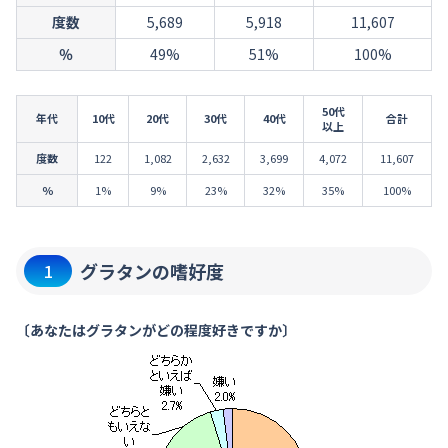
度数
5,689
5,918
11,607
％
49%
51%
100%
50代
年代
10代
20代
30代
40代
合計
以上
度数
122
1,082
2,632
3,699
4,072
11,607
％
1%
9%
23%
32%
35%
100%
グラタンの嗜好度
1
〔あなたはグラタンがどの程度好きですか〕