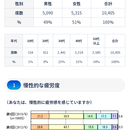
性別
男性
女性
合計
度数
5,090
5,315
10,405
％
49%
51%
100%
50代
年代
10代
20代
30代
40代
合計
以上
度数
154
911
2,441
3,314
3,585
10,405
％
1%
9%
23%
32%
34%
100%
慢性的な疲労度
1
〔あなたは、慢性的に疲労感を感じていますか〕