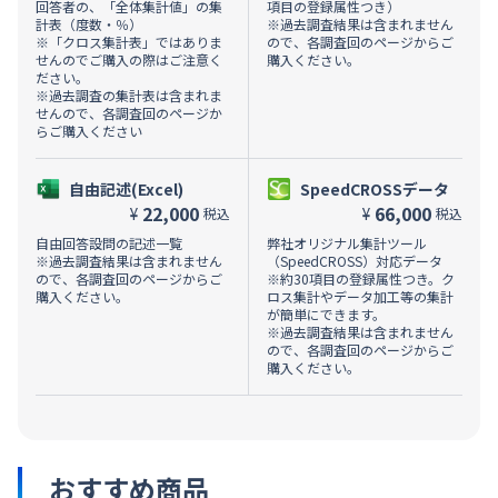
回答者の、「全体集計値」の集
項目の登録属性つき）
計表（度数・％）
※過去調査結果は含まれません
※「クロス集計表」ではありま
ので、各調査回のページからご
せんのでご購入の際はご注意く
購入ください。
ださい。
※過去調査の集計表は含まれま
せんので、各調査回のページか
らご購入ください
自由記述(Excel)
SpeedCROSSデータ
22,000
66,000
¥
¥
税込
税込
自由回答設問の記述一覧
弊社オリジナル集計ツール
※過去調査結果は含まれません
（SpeedCROSS）対応データ
ので、各調査回のページからご
※約30項目の登録属性つき。ク
購入ください。
ロス集計やデータ加工等の集計
が簡単にできます。
※過去調査結果は含まれません
ので、各調査回のページからご
購入ください。
おすすめ商品