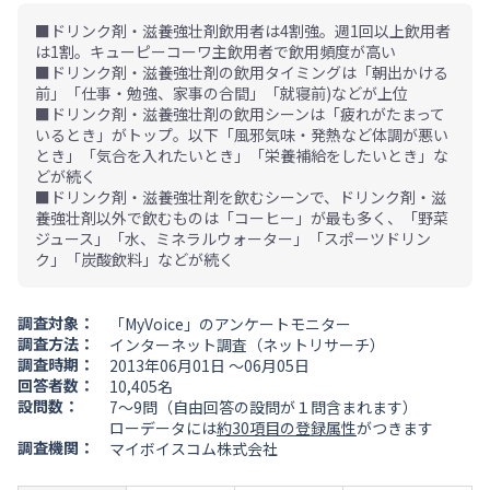
■ドリンク剤・滋養強壮剤飲用者は4割強。週1回以上飲用者
は1割。キューピーコーワ主飲用者で飲用頻度が高い
■ドリンク剤・滋養強壮剤の飲用タイミングは「朝出かける
前」「仕事・勉強、家事の合間」「就寝前)などが上位
■ドリンク剤・滋養強壮剤の飲用シーンは「疲れがたまって
いるとき」がトップ。以下「風邪気味・発熱など体調が悪い
とき」「気合を入れたいとき」「栄養補給をしたいとき」な
どが続く
■ドリンク剤・滋養強壮剤を飲むシーンで、ドリンク剤・滋
養強壮剤以外で飲むものは「コーヒー」が最も多く、「野菜
ジュース」「水、ミネラルウォーター」「スポーツドリン
ク」「炭酸飲料」などが続く
調査対象：
「MyVoice」のアンケートモニター
調査方法：
インターネット調査（ネットリサーチ）
調査時期：
2013年06月01日 ～06月05日
回答者数：
10,405名
設問数：
7～9問（自由回答の設問が１問含まれます）
ローデータには
約30項目の登録属性
がつきます
調査機関：
マイボイスコム株式会社