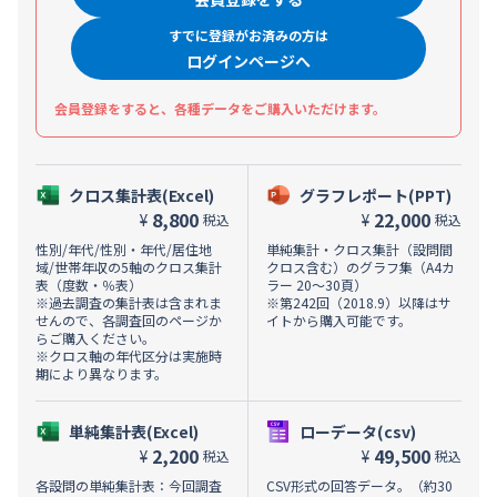
すでに登録がお済みの方は
ログインページへ
会員登録をすると、各種データをご購入いただけます。
クロス集計表(Excel)
グラフレポート(PPT)
8,800
22,000
¥
¥
税込
税込
性別/年代/性別・年代/居住地
単純集計・クロス集計（設問間
域/世帯年収の5軸のクロス集計
クロス含む）のグラフ集（A4カ
表（度数・％表）
ラー 20～30頁）
※過去調査の集計表は含まれま
※第242回（2018.9）以降はサ
せんので、各調査回のページか
イトから購入可能です。
らご購入ください。
※クロス軸の年代区分は実施時
期により異なります。
単純集計表(Excel)
ローデータ(csv)
2,200
49,500
¥
¥
税込
税込
各設問の単純集計表：今回調査
CSV形式の回答データ。（約30