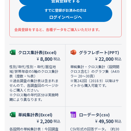
会員登録をする
すでに登録がお済みの方は
ログインページへ
会員登録をすると、各種データをご購入いただけます。
クロス集計表(Excel)
グラフレポート(PPT)
8,800
22,000
¥
¥
税込
税込
性別/年代/性別・年代/居住地
単純集計・クロス集計（設問間
域/世帯年収の5軸のクロス集計
クロス含む）のグラフ集（A4カ
表（度数・％表）
ラー 20～30頁）
※過去調査の集計表は含まれま
※第242回（2018.9）以降はサ
せんので、各調査回のページか
イトから購入可能です。
らご購入ください。
※クロス軸の年代区分は実施時
期により異なります。
単純集計表(Excel)
ローデータ(csv)
2,200
49,500
¥
¥
税込
税込
各設問の単純集計表：今回調査
CSV形式の回答データ。（約30