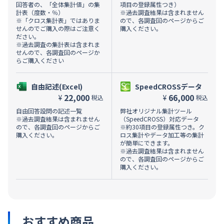
回答者の、「全体集計値」の集
項目の登録属性つき）
計表（度数・％）
※過去調査結果は含まれません
※「クロス集計表」ではありま
ので、各調査回のページからご
せんのでご購入の際はご注意く
購入ください。
ださい。
※過去調査の集計表は含まれま
せんので、各調査回のページか
らご購入ください
自由記述(Excel)
SpeedCROSSデータ
22,000
66,000
¥
¥
税込
税込
自由回答設問の記述一覧
弊社オリジナル集計ツール
※過去調査結果は含まれません
（SpeedCROSS）対応データ
ので、各調査回のページからご
※約30項目の登録属性つき。ク
購入ください。
ロス集計やデータ加工等の集計
が簡単にできます。
※過去調査結果は含まれません
ので、各調査回のページからご
購入ください。
おすすめ商品