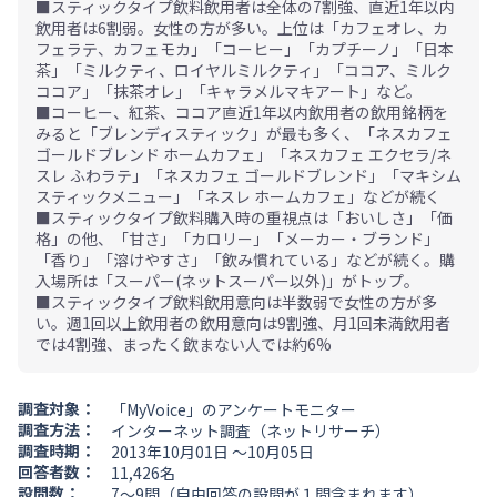
■スティックタイプ飲料飲用者は全体の7割強、直近1年以内
飲用者は6割弱。女性の方が多い。上位は「カフェオレ、カ
フェラテ、カフェモカ」「コーヒー」「カプチーノ」「日本
茶」「ミルクティ、ロイヤルミルクティ」「ココア、ミルク
ココア」「抹茶オレ」「キャラメルマキアート」など。
■コーヒー、紅茶、ココア直近1年以内飲用者の飲用銘柄を
みると「ブレンディスティック」が最も多く、「ネスカフェ
ゴールドブレンド ホームカフェ」「ネスカフェ エクセラ/ネ
スレ ふわラテ」「ネスカフェ ゴールドブレンド」「マキシム
スティックメニュー」「ネスレ ホームカフェ」などが続く
■スティックタイプ飲料購入時の重視点は「おいしさ」「価
格」の他、「甘さ」「カロリー」「メーカー・ブランド」
「香り」「溶けやすさ」「飲み慣れている」などが続く。購
入場所は「スーパー(ネットスーパー以外)」がトップ。
■スティックタイプ飲料飲用意向は半数弱で女性の方が多
い。週1回以上飲用者の飲用意向は9割強、月1回未満飲用者
では4割強、まったく飲まない人では約6%
調査対象：
「MyVoice」のアンケートモニター
調査方法：
インターネット調査（ネットリサーチ）
調査時期：
2013年10月01日 ～10月05日
回答者数：
11,426名
設問数：
7～9問（自由回答の設問が１問含まれます）