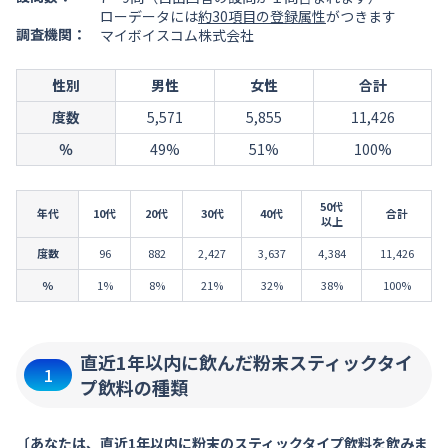
ローデータには
約30項目の登録属性
がつきます
調査機関：
マイボイスコム株式会社
性別
男性
女性
合計
度数
5,571
5,855
11,426
％
49%
51%
100%
50代
年代
10代
20代
30代
40代
合計
以上
度数
96
882
2,427
3,637
4,384
11,426
％
1%
8%
21%
32%
38%
100%
直近1年以内に飲んだ粉末スティックタイ
1
プ飲料の種類
〔あなたは、直近1年以内に粉末のスティックタイプ飲料を飲みま