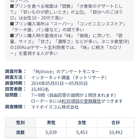
ムゾーン。
■プリンを食べる場面は「間食」「夕食後のデザートとし
て」「甘いものが欲しいとき」が上位。「自分へのごほう
び」は女性10・20代で高い
■プリン購入場所は「スーパー」「コンビニエンスストア」
「ケーキ屋、パン屋など」の順で多い
■プリン購入時の重視点は「味」「価格」に次いで、「容
量、サイズ」「甘さ」「濃厚さ」などが多い。タニタ食堂(R)
の100Kcalデザート主利用者では、「味」に続き「カロリ
ー」を重視する人が多い
調査対象：
「MyVoice」のアンケートモニター
調査方法：
インターネット調査（ネットリサーチ）
調査時期：
2014年05月01日 ～05月05日
回答者数：
10,492名
設問数：
7～9問（自由回答の設問が１問含まれます）
ローデータには
約30項目の登録属性
がつきます
調査機関：
マイボイスコム株式会社
性別
男性
女性
合計
度数
5,039
5,453
10,492