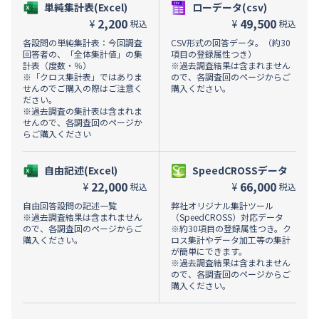
単純集計表(Excel)
ローデータ(csv)
2,200
49,500
¥
¥
税込
税込
各設問の単純集計表：今回調査
CSV形式の回答データ。（約30
回答者の、「全体集計値」の集
項目の登録属性つき）
計表（度数・％）
※過去調査結果は含まれません
※「クロス集計表」ではありま
ので、各調査回のページからご
せんのでご購入の際はご注意く
購入ください。
ださい。
※過去調査の集計表は含まれま
せんので、各調査回のページか
らご購入ください
自由記述(Excel)
SpeedCROSSデータ
22,000
66,000
¥
¥
税込
税込
自由回答設問の記述一覧
弊社オリジナル集計ツール
※過去調査結果は含まれません
（SpeedCROSS）対応データ
ので、各調査回のページからご
※約30項目の登録属性つき。ク
購入ください。
ロス集計やデータ加工等の集計
が簡単にできます。
※過去調査結果は含まれません
ので、各調査回のページからご
購入ください。