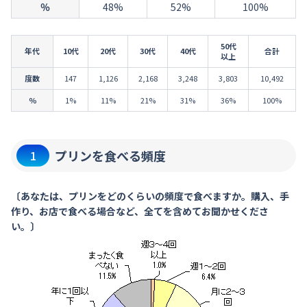
％
48%
52%
100%
50代
年代
10代
20代
30代
40代
合計
以上
度数
147
1,126
2,168
3,248
3,803
10,492
％
1%
11%
21%
31%
36%
100%
プリンを食べる頻度
1
〔あなたは、プリンをどのくらいの頻度で食べますか。購入、手
作り、お店で食べる場合など、全てを含めてお聞かせくださ
い。〕