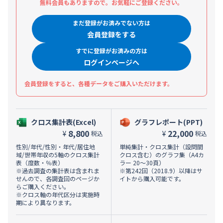
無料会員もありますので。お気軽にご登録ください。
まだ登録がお済みでない方は
会員登録をする
すでに登録がお済みの方は
ログインページへ
会員登録をすると、各種データをご購入いただけます。
クロス集計表(Excel)
グラフレポート(PPT)
8,800
22,000
¥
¥
税込
税込
性別/年代/性別・年代/居住地
単純集計・クロス集計（設問間
域/世帯年収の5軸のクロス集計
クロス含む）のグラフ集（A4カ
表（度数・％表）
ラー 20～30頁）
※過去調査の集計表は含まれま
※第242回（2018.9）以降はサ
せんので、各調査回のページか
イトから購入可能です。
らご購入ください。
※クロス軸の年代区分は実施時
期により異なります。