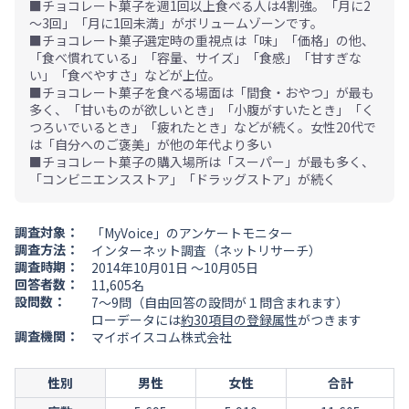
■チョコレート菓子を週1回以上食べる人は4割強。「月に2
～3回」「月に1回未満」がボリュームゾーンです。
■チョコレート菓子選定時の重視点は「味」「価格」の他、
「食べ慣れている」「容量、サイズ」「食感」「甘すぎな
い」「食べやすさ」などが上位。
■チョコレート菓子を食べる場面は「間食・おやつ」が最も
多く、「甘いものが欲しいとき」「小腹がすいたとき」「く
つろいでいるとき」「疲れたとき」などが続く。女性20代で
は「自分へのご褒美」が他の年代より多い
■チョコレート菓子の購入場所は「スーパー」が最も多く、
「コンビニエンスストア」「ドラッグストア」が続く
調査対象：
「MyVoice」のアンケートモニター
調査方法：
インターネット調査（ネットリサーチ）
調査時期：
2014年10月01日 ～10月05日
回答者数：
11,605名
設問数：
7～9問（自由回答の設問が１問含まれます）
ローデータには
約30項目の登録属性
がつきます
調査機関：
マイボイスコム株式会社
性別
男性
女性
合計