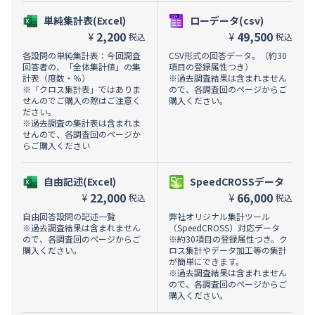
単純集計表(Excel)
ローデータ(csv)
2,200
49,500
¥
¥
税込
税込
各設問の単純集計表：今回調査
CSV形式の回答データ。（約30
回答者の、「全体集計値」の集
項目の登録属性つき）
計表（度数・％）
※過去調査結果は含まれません
※「クロス集計表」ではありま
ので、各調査回のページからご
せんのでご購入の際はご注意く
購入ください。
ださい。
※過去調査の集計表は含まれま
せんので、各調査回のページか
らご購入ください
自由記述(Excel)
SpeedCROSSデータ
22,000
66,000
¥
¥
税込
税込
自由回答設問の記述一覧
弊社オリジナル集計ツール
※過去調査結果は含まれません
（SpeedCROSS）対応データ
ので、各調査回のページからご
※約30項目の登録属性つき。ク
購入ください。
ロス集計やデータ加工等の集計
が簡単にできます。
※過去調査結果は含まれません
ので、各調査回のページからご
購入ください。