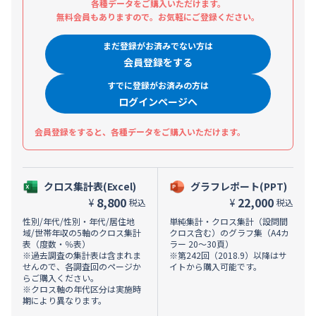
各種データをご購入いただけます。
無料会員もありますので。お気軽にご登録ください。
まだ登録がお済みでない方は
会員登録をする
すでに登録がお済みの方は
ログインページへ
会員登録をすると、各種データをご購入いただけます。
クロス集計表(Excel)
グラフレポート(PPT)
8,800
22,000
¥
¥
税込
税込
性別/年代/性別・年代/居住地
単純集計・クロス集計（設問間
域/世帯年収の5軸のクロス集計
クロス含む）のグラフ集（A4カ
表（度数・％表）
ラー 20～30頁）
※過去調査の集計表は含まれま
※第242回（2018.9）以降はサ
せんので、各調査回のページか
イトから購入可能です。
らご購入ください。
※クロス軸の年代区分は実施時
期により異なります。