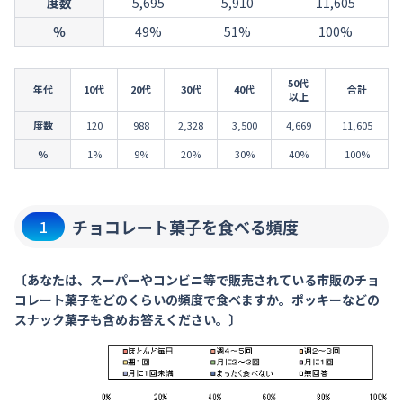
度数
5,695
5,910
11,605
％
49%
51%
100%
50代
年代
10代
20代
30代
40代
合計
以上
度数
120
988
2,328
3,500
4,669
11,605
％
1%
9%
20%
30%
40%
100%
チョコレート菓子を食べる頻度
1
〔あなたは、スーパーやコンビニ等で販売されている市販のチョ
コレート菓子をどのくらいの頻度で食べますか。ポッキーなどの
スナック菓子も含めお答えください。〕