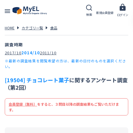
新規会員登録
検索
ログイン
HOME
カテゴリ一覧
食品
調査時期
2017/10
2014/10
2011/10
※最新の調査結果を閲覧希望の方は、最新の日付のものを選択くださ
い。
[19504] チョコレート菓子
に関するアンケート調査
（第2回）
会員登録（無料）
をすると、３問目以降の調査結果もご覧いただけま
す。