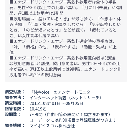
■エナジードリンク・エナジー系飲料飲用者は全体の半数
弱、男性や30代以上での比率が高い。「月に1回未満」が3割
弱、週1回以上飲用者は1割弱
■飲用場面は「疲れているとき」が最も多く、「休憩中・休
み時間」「仕事・勉強・家事をしながら」「気分転換したい
とき」「のどが渇いたとき」などが続く。「疲れていると
き」は女性高年代層で高い
■エナジードリンク・エナジー系飲料選定時の重視点は、
「味」「価格」の他、「飲みやすさ」「効能・効果」が上
位。
■エナジードリンク・エナジー系飲料飲用意向者は3割強、
非飲用意向者は4割強。飲用意向者は、男性20～40代での比
率が高い。週1回以上飲用者では9割強、エナジードリンク非
飲用者では約3%の飲用意向
調査対象：
「MyVoice」のアンケートモニター
調査方法：
インターネット調査（ネットリサーチ）
調査時期：
2015年08月01日 ～08月05日
回答者数：
10,419名
設問数：
7～9問（自由回答の設問が１問含まれます）
ローデータには
約30項目の登録属性
がつきます
調査機関：
マイボイスコム株式会社