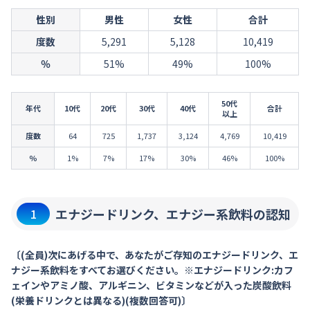
性別
男性
女性
合計
度数
5,291
5,128
10,419
％
51%
49%
100%
50代
年代
10代
20代
30代
40代
合計
以上
度数
64
725
1,737
3,124
4,769
10,419
％
1%
7%
17%
30%
46%
100%
エナジードリンク、エナジー系飲料の認知
1
〔(全員)次にあげる中で、あなたがご存知のエナジードリンク、エ
ナジー系飲料をすべてお選びください。※エナジードリンク:カフ
ェインやアミノ酸、アルギニン、ビタミンなどが入った炭酸飲料
(栄養ドリンクとは異なる)(複数回答可)〕