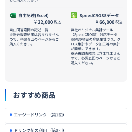
自由記述(Excel)
SpeedCROSSデータ
22,000
66,000
¥
¥
税込
税込
自由回答設問の記述一覧
弊社オリジナル集計ツール
※過去調査結果は含まれません
（SpeedCROSS）対応データ
ので、各調査回のページからご
※約30項目の登録属性つき。ク
購入ください。
ロス集計やデータ加工等の集計
が簡単にできます。
※過去調査結果は含まれません
ので、各調査回のページからご
購入ください。
おすすめ商品
エナジードリンク （第1回）
ドリンク剤の利用 （第8回）