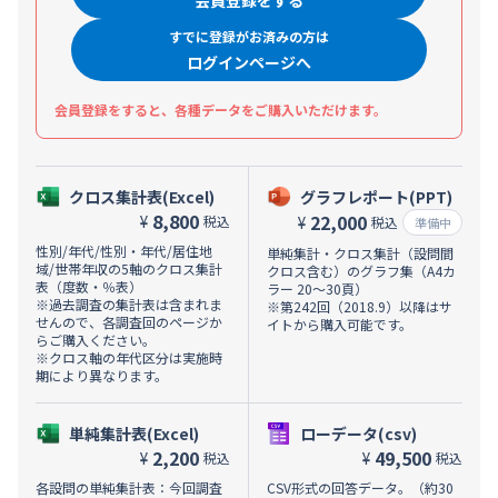
会員登録をする
すでに登録がお済みの方は
ログインページへ
会員登録をすると、各種データをご購入いただけます。
クロス集計表(Excel)
グラフレポート(PPT)
8,800
22,000
¥
税込
¥
税込
準備中
性別/年代/性別・年代/居住地
単純集計・クロス集計（設問間
域/世帯年収の5軸のクロス集計
クロス含む）のグラフ集（A4カ
表（度数・％表）
ラー 20～30頁）
※過去調査の集計表は含まれま
※第242回（2018.9）以降はサ
せんので、各調査回のページか
イトから購入可能です。
らご購入ください。
※クロス軸の年代区分は実施時
期により異なります。
単純集計表(Excel)
ローデータ(csv)
2,200
49,500
¥
¥
税込
税込
各設問の単純集計表：今回調査
CSV形式の回答データ。（約30