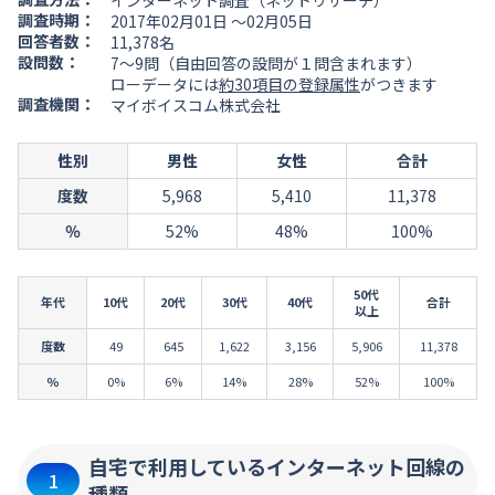
インターネット調査（ネットリサーチ）
調査時期：
2017年02月01日 ～02月05日
回答者数：
11,378名
設問数：
7～9問（自由回答の設問が１問含まれます）
ローデータには
約30項目の登録属性
がつきます
調査機関：
マイボイスコム株式会社
性別
男性
女性
合計
度数
5,968
5,410
11,378
％
52%
48%
100%
50代
年代
10代
20代
30代
40代
合計
以上
度数
49
645
1,622
3,156
5,906
11,378
％
0%
6%
14%
28%
52%
100%
自宅で利用しているインターネット回線の
1
種類