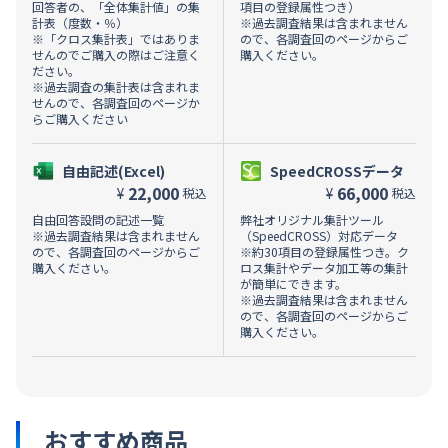
回答者の、「全体集計値」の集
項目の登録属性つき）
計表（度数・％）
※過去調査結果は含まれません
※「クロス集計表」ではありま
ので、各調査回のページからご
せんのでご購入の際はご注意く
購入ください。
ださい。
※過去調査の集計表は含まれま
せんので、各調査回のページか
らご購入ください
自由記述(Excel)
SpeedCROSSデータ
22,000
66,000
¥
¥
税込
税込
自由回答設問の記述一覧
弊社オリジナル集計ツール
※過去調査結果は含まれません
（SpeedCROSS）対応データ
ので、各調査回のページからご
※約30項目の登録属性つき。ク
購入ください。
ロス集計やデータ加工等の集計
が簡単にできます。
※過去調査結果は含まれません
ので、各調査回のページからご
購入ください。
おすすめ商品