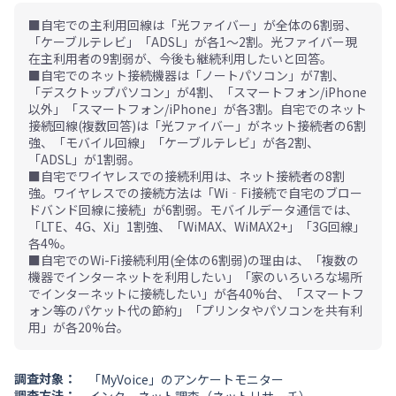
■自宅での主利用回線は「光ファイバー」が全体の6割弱、
「ケーブルテレビ」「ADSL」が各1～2割。光ファイバー現
在主利用者の9割弱が、今後も継続利用したいと回答。
■自宅でのネット接続機器は「ノートパソコン」が7割、
「デスクトップパソコン」が4割、「スマートフォン/iPhone
以外」「スマートフォン/iPhone」が各3割。自宅でのネット
接続回線(複数回答)は「光ファイバー」がネット接続者の6割
強、「モバイル回線」「ケーブルテレビ」が各2割、
「ADSL」が1割弱。
■自宅でワイヤレスでの接続利用は、ネット接続者の8割
強。ワイヤレスでの接続方法は「Wi‐Fi接続で自宅のブロー
ドバンド回線に接続」が6割弱。モバイルデータ通信では、
「LTE、4G、Xi」1割強、「WiMAX、WiMAX2+」「3G回線」
各4%。
■自宅でのWi-Fi接続利用(全体の6割弱)の理由は、「複数の
機器でインターネットを利用したい」「家のいろいろな場所
でインターネットに接続したい」が各40%台、「スマートフ
ォン等のパケット代の節約」「プリンタやパソコンを共有利
用」が各20%台。
調査対象：
「MyVoice」のアンケートモニター
調査方法：