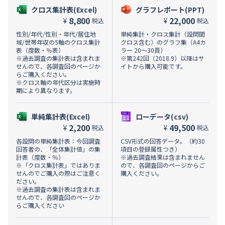
クロス集計表(Excel)
グラフレポート(PPT)
8,800
22,000
¥
¥
税込
税込
性別/年代/性別・年代/居住地
単純集計・クロス集計（設問間
域/世帯年収の5軸のクロス集計
クロス含む）のグラフ集（A4カ
表（度数・％表）
ラー 20～30頁）
※過去調査の集計表は含まれま
※第242回（2018.9）以降はサ
せんので、各調査回のページか
イトから購入可能です。
らご購入ください。
※クロス軸の年代区分は実施時
期により異なります。
単純集計表(Excel)
ローデータ(csv)
2,200
49,500
¥
¥
税込
税込
各設問の単純集計表：今回調査
CSV形式の回答データ。（約30
回答者の、「全体集計値」の集
項目の登録属性つき）
計表（度数・％）
※過去調査結果は含まれません
※「クロス集計表」ではありま
ので、各調査回のページからご
せんのでご購入の際はご注意く
購入ください。
ださい。
※過去調査の集計表は含まれま
せんので、各調査回のページか
らご購入ください