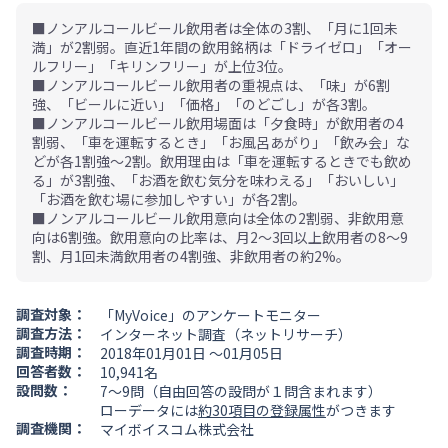
■ノンアルコールビール飲用者は全体の3割、「月に1回未
満」が2割弱。直近1年間の飲用銘柄は「ドライゼロ」「オー
ルフリー」「キリンフリー」が上位3位。
■ノンアルコールビール飲用者の重視点は、「味」が6割
強、「ビールに近い」「価格」「のどごし」が各3割。
■ノンアルコールビール飲用場面は「夕食時」が飲用者の4
割弱、「車を運転するとき」「お風呂あがり」「飲み会」な
どが各1割強～2割。飲用理由は「車を運転するときでも飲め
る」が3割強、「お酒を飲む気分を味わえる」「おいしい」
「お酒を飲む場に参加しやすい」が各2割。
■ノンアルコールビール飲用意向は全体の2割弱、非飲用意
向は6割強。飲用意向の比率は、月2～3回以上飲用者の8～9
割、月1回未満飲用者の4割強、非飲用者の約2%。
調査対象：
「MyVoice」のアンケートモニター
調査方法：
インターネット調査（ネットリサーチ）
調査時期：
2018年01月01日 ～01月05日
回答者数：
10,941名
設問数：
7～9問（自由回答の設問が１問含まれます）
ローデータには
約30項目の登録属性
がつきます
調査機関：
マイボイスコム株式会社