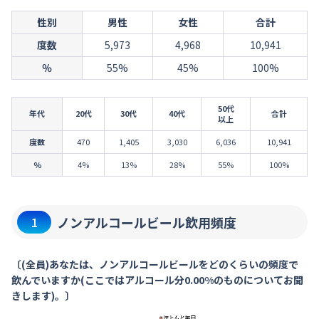
性別
男性
女性
合計
度数
5,973
4,968
10,941
％
55%
45%
100%
50代
年代
20代
30代
40代
合計
以上
度数
470
1,405
3,030
6,036
10,941
％
4%
13%
28%
55%
100%
ノンアルコールビール飲用頻度
1
〔(全員)あなたは、ノンアルコールビールをどのくらいの頻度で
飲んでいますか(ここではアルコール分0.00%のものについてお聞
きします)。〕