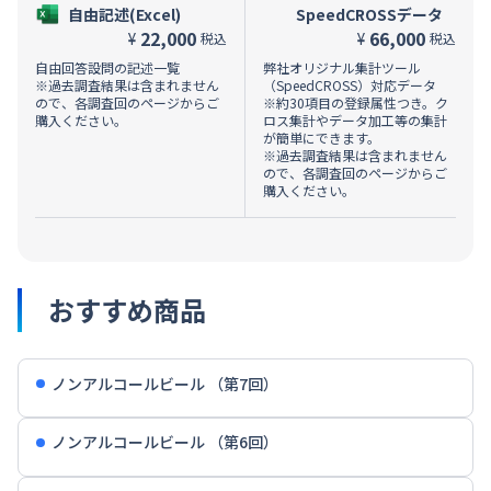
自由記述(Excel)
SpeedCROSSデータ
22,000
66,000
¥
¥
税込
税込
自由回答設問の記述一覧
弊社オリジナル集計ツール
※過去調査結果は含まれません
（SpeedCROSS）対応データ
ので、各調査回のページからご
※約30項目の登録属性つき。ク
購入ください。
ロス集計やデータ加工等の集計
が簡単にできます。
※過去調査結果は含まれません
ので、各調査回のページからご
購入ください。
おすすめ商品
ノンアルコールビール （第7回）
ノンアルコールビール （第6回）