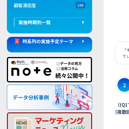
顧客満足度
100
実施時期別一覧
時系列の実施予定テーマ
「
て
2
〔(Q
[複数