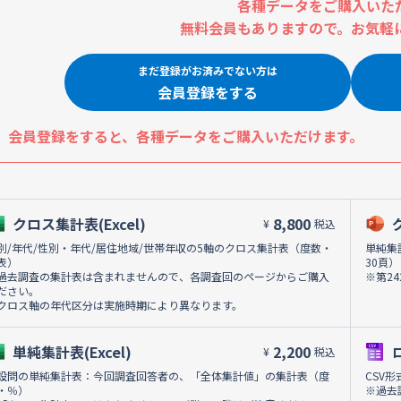
各種データをご購入いた
無料会員もありますので。お気軽
まだ登録がお済みでない方は
会員登録をする
会員登録をすると、各種データをご購入いただけます。
クロス集計表(Excel)
8,800
¥
税込
別/年代/性別・年代/居住地域/世帯年収の5軸のクロス集計表（度数・
単純集
表）
30頁）
過去調査の集計表は含まれませんので、各調査回のページからご購入
※第2
ださい。
クロス軸の年代区分は実施時期により異なります。
単純集計表(Excel)
2,200
¥
税込
設問の単純集計表：今回調査回答者の、「全体集計値」の集計表（度
CSV
・％）
※過去