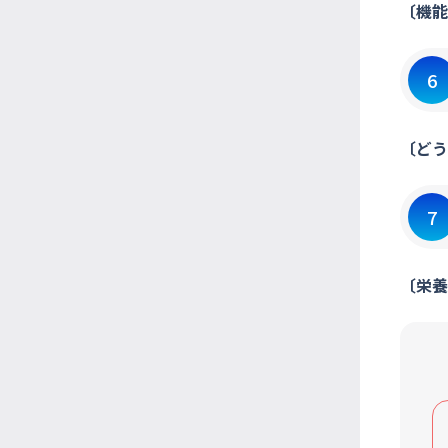
〔機能
6
〔どう
7
〔栄養