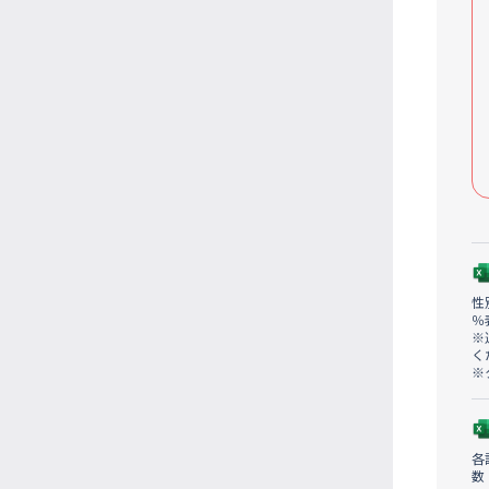
性
％
※
く
※
各
数