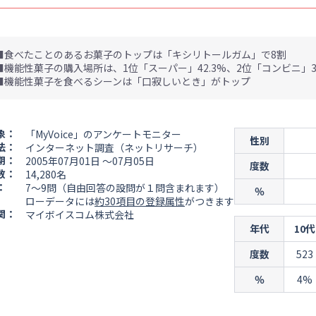
■食べたことのあるお菓子のトップは「キシリトールガム」で8割
■機能性菓子の購入場所は、1位「スーパー」42.3%、2位「コンビニ」39
■機能性菓子を食べるシーンは「口寂しいとき」がトップ
象：
「MyVoice」のアンケートモニター
性別
法：
インターネット調査（ネットリサーチ）
期：
2005年07月01日 ～07月05日
度数
数：
14,280名
：
7～9問（自由回答の設問が１問含まれます）
％
ローデータには
約30項目の登録属性
がつきます
関：
マイボイスコム株式会社
年代
10代
度数
523
％
4%