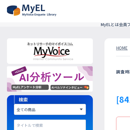
MyELとは
会員
HOME
調査時
[8
検索