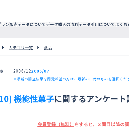
プラン
販売データについて
データ購入の流れ
データ引用について
よくあ
カテゴリ一覧
食品
2006/12
2005/07
期
※最新の調査結果を閲覧希望の方は、最新の日付のものを選択くだ
410] 機能性菓子
に関するアンケート
会員登録（無料）
をすると、３問目以降の