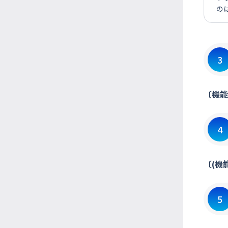
の
3
〔機能
4
〔(機
5