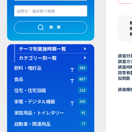
検索
テーマ別実施時期一覧
調査対
カテゴリー別一覧
調査方
調査時
飲料・嗜好品
385
回答者
設問数
食品
687
調査機
住宅・住宅設備
223
家電・デジタル機器
250
家庭用品・トイレタリー
91
自動車・関連用品
77