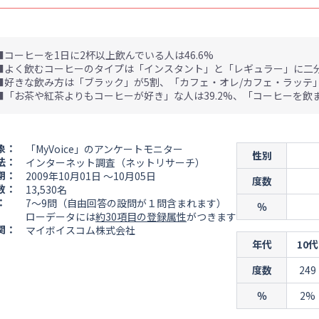
■コーヒーを1日に2杯以上飲んでいる人は46.6%
■よく飲むコーヒーのタイプは「インスタント」と「レギュラー」に二
■好きな飲み方は「ブラック」が5割、「カフェ・オレ/カフェ・ラッテ
■「お茶や紅茶よりもコーヒーが好き」な人は39.2%、「コーヒーを飲ま
象：
「MyVoice」のアンケートモニター
性別
法：
インターネット調査（ネットリサーチ）
期：
2009年10月01日 ～10月05日
度数
数：
13,530名
：
7～9問（自由回答の設問が１問含まれます）
％
ローデータには
約30項目の登録属性
がつきます
関：
マイボイスコム株式会社
年代
10代
度数
249
％
2%