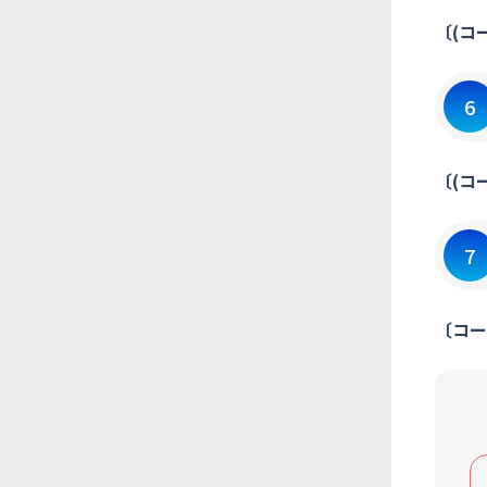
〔(コ
6
〔(コ
7
〔コー