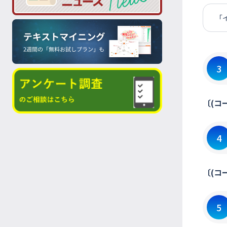
「
3
〔(コ
4
〔(コ
5