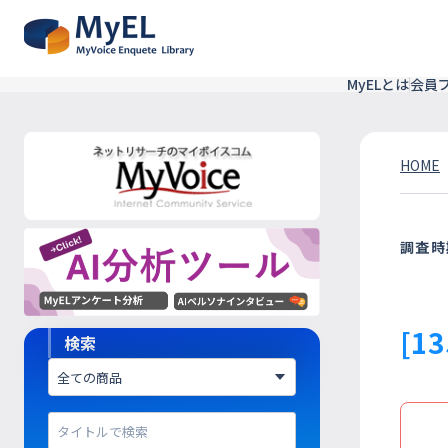
MyELとは
会員
HOME
調査時
[1
検索