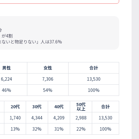
分
」が4割
ないと物足りない」人は37.6%
男性
女性
合計
6,224
7,306
13,530
46%
54%
100%
50代
20代
30代
40代
合計
以上
1,740
4,344
4,209
2,988
13,530
13%
32%
31%
22%
100%