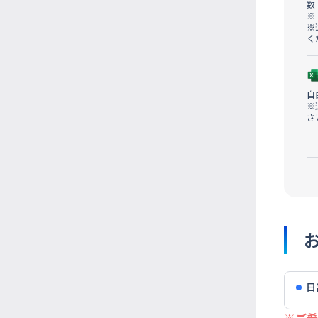
数
※
※
く
自
※
さ
日
※ご希