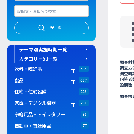
検索
テーマ別実施時期一覧
カテゴリー別一覧
調査対
調査方
飲料・嗜好品
385
調査時
回答者
食品
687
設問数
住宅・住宅設備
223
調査機
家電・デジタル機器
250
家庭用品・トイレタリー
91
自動車・関連用品
77