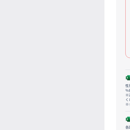
性
％
※
く
※
各