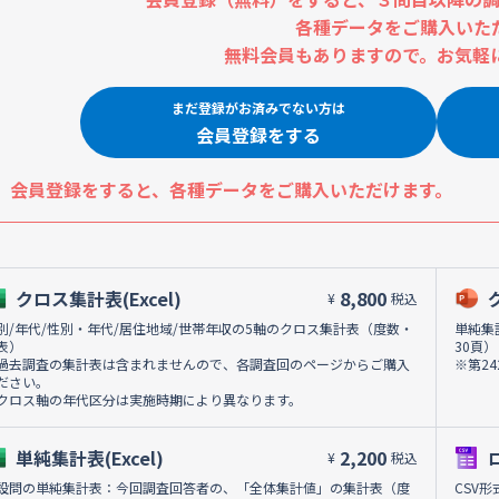
各種データをご購入いた
無料会員もありますので。お気軽
まだ登録がお済みでない方は
会員登録をする
会員登録をすると、各種データをご購入いただけます。
クロス集計表(Excel)
8,800
¥
税込
別/年代/性別・年代/居住地域/世帯年収の5軸のクロス集計表（度数・
単純集
表）
30頁）
過去調査の集計表は含まれませんので、各調査回のページからご購入
※第2
ださい。
クロス軸の年代区分は実施時期により異なります。
単純集計表(Excel)
2,200
¥
税込
設問の単純集計表：今回調査回答者の、「全体集計値」の集計表（度
CSV