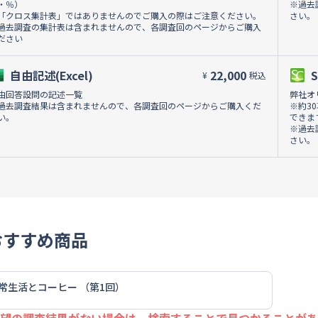
・％）
※過去
「クロス集計表」ではありませんのでご購入の際はご注意ください。
さい。
過去調査の集計表は含まれませんので、各調査回のページからご購入
ださい
自由記述(Excel)
22,000
¥
税込
由回答設問の記述一覧
弊社オ
過去調査結果は含まれませんので、各調査回のページからご購入くだ
※約3
い。
できま
※過去
さい。
おすすめ商品
常生活とコーヒー （第1回）
望の調査結果がない場合は、検索することで見つかることがあ