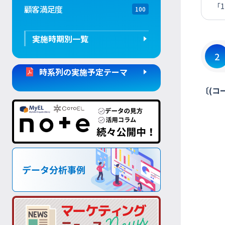
「
顧客満足度
100
実施時期別一覧
2
時系列の実施予定テーマ
〔(コ