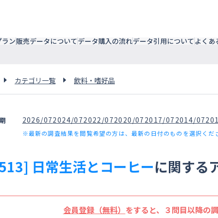
プラン
販売データについて
データ購入の流れ
データ引用について
よくあ
カテゴリ一覧
飲料・嗜好品
2026/07
2024/07
2022/07
2020/07
2017/07
2014/07
20
期
※最新の調査結果を閲覧希望の方は、最新の日付のものを選択くだ
3513] 日常生活とコーヒー
に関する
会員登録（無料）
をすると、３問目以降の