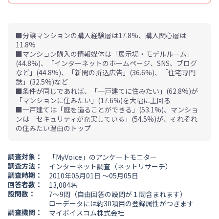
■分譲マンションの購入経験層は17.8%、購入関心層は
11.8%
■マンション購入の情報媒体は「展示場・モデルルーム」
(44.8%)、「インターネットのホームページ、SNS、ブログ
など」(44.8%)、「新聞の折込広告」(36.6%)、「住宅専門
誌」(32.5%)など
■条件が同じであれば、「一戸建てに住みたい」(62.8%)が
「マンションに住みたい」(17.6%)を大幅に上回る
■一戸建ては「庭を造ることができる」(53.1%)、マンショ
ンは「セキュリティが充実している」(54.5%)が、それぞれ
の住みたい理由のトップ
調査対象：
「MyVoice」のアンケートモニター
調査方法：
インターネット調査（ネットリサーチ）
調査時期：
2010年05月01日 ～05月05日
回答者数：
13,084名
設問数：
7～9問（自由回答の設問が１問含まれます）
ローデータには
約30項目の登録属性
がつきます
調査機関：
マイボイスコム株式会社