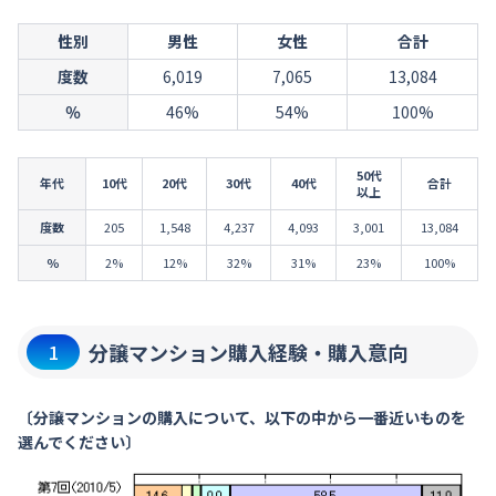
性別
男性
女性
合計
度数
6,019
7,065
13,084
％
46%
54%
100%
50代
年代
10代
20代
30代
40代
合計
以上
度数
205
1,548
4,237
4,093
3,001
13,084
％
2%
12%
32%
31%
23%
100%
分譲マンション購入経験・購入意向
1
〔分譲マンションの購入について、以下の中から一番近いものを
選んでください〕