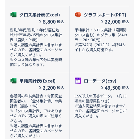
クロス集計表(Excel)
グラフレポート(PPT)
8,800
22,000
¥
¥
税込
税込
性別/年代/性別・年代/居住地
単純集計・クロス集計（設問間
域/世帯年収の5軸のクロス集計
クロス含む）のグラフ集（A4カ
表（度数・％表）
ラー 20～30頁）
※過去調査の集計表は含まれま
※第242回（2018.9）以降はサ
せんので、各調査回のページか
イトから購入可能です。
らご購入ください。
※クロス軸の年代区分は実施時
期により異なります。
単純集計表(Excel)
ローデータ(csv)
2,200
49,500
¥
¥
税込
税込
各設問の単純集計表：今回調査
CSV形式の回答データ。（約30
回答者の、「全体集計値」の集
項目の登録属性つき）
計表（度数・％）
※過去調査結果は含まれません
※「クロス集計表」ではありま
ので、各調査回のページからご
せんのでご購入の際はご注意く
購入ください。
ださい。
※過去調査の集計表は含まれま
せんので、各調査回のページか
らご購入ください