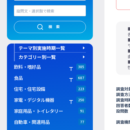
検索
テーマ別実施時期一覧
カテゴリー別一覧
飲料・嗜好品
385
食品
687
住宅・住宅設備
調査対
223
調査方
家電・デジタル機器
調査時
250
回答者
家庭用品・トイレタリー
設問数
91
自動車・関連用品
調査機
77