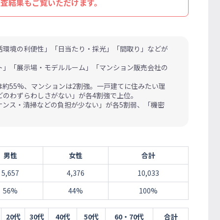
調査結果もご覧いただけます。
活環境の利便性」「日当たり・採光」「間取り」などが
ト」「展示場・モデルルーム」「マンション販売会社の
約55%、マンションは2割強。一戸建てに住みたい理
どのわずらわしさがない」が各4割強で上位。
ナンス・清掃などの負担が少ない」が各5割弱、「機密
男性
女性
合計
5,657
4,376
10,033
56%
44%
100%
20代
30代
40代
50代
60・70代
合計