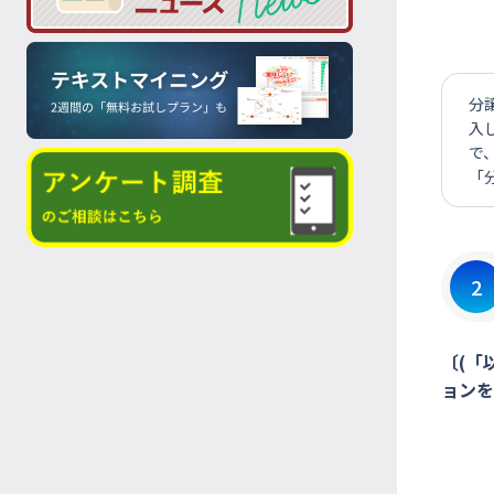
分
入
で
「
2
〔(「
ョンを