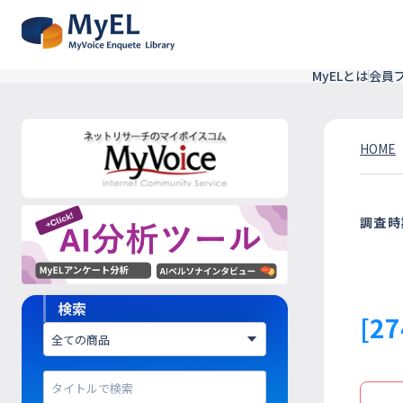
MyELとは
会員
HOME
調査時
検索
[2