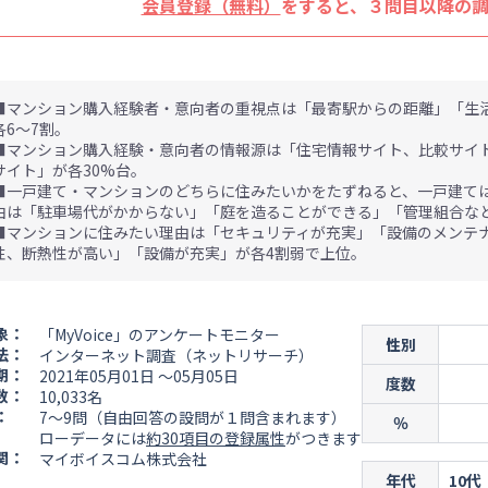
会員登録（無料）
をすると、３問目以降の
■マンション購入経験者・意向者の重視点は「最寄駅からの距離」「生
各6～7割。
■マンション購入経験・意向者の情報源は「住宅情報サイト、比較サイ
サイト」が各30%台。
■一戸建て・マンションのどちらに住みたいかをたずねると、一戸建ては
由は「駐車場代がかからない」「庭を造ることができる」「管理組合な
■マンションに住みたい理由は「セキュリティが充実」「設備のメンテ
性、断熱性が高い」「設備が充実」が各4割弱で上位。
象：
「MyVoice」のアンケートモニター
性別
法：
インターネット調査（ネットリサーチ）
期：
2021年05月01日 ～05月05日
度数
数：
10,033名
：
7～9問（自由回答の設問が１問含まれます）
％
ローデータには
約30項目の登録属性
がつきます
関：
マイボイスコム株式会社
年代
10代