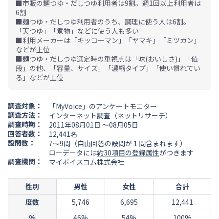
■市販の麺つゆ・だしつゆ利用者は9割。週1回以上利用者は
6割
■麺つゆ・だしつゆ利用者のうち、調理に使う人は6割。
「天つゆ」「煮物」などに使う人も多い
■利用メーカーは「キッコーマン」「ヤマキ」「ミツカン」
などが上位
■麺つゆ・だしつゆ選定時の重視点は「味(おいしさ)」「値
段」の他、「容量、サイズ」「濃縮タイプ」「使い慣れてい
る」などが上位
調査対象：
「MyVoice」のアンケートモニター
調査方法：
インターネット調査（ネットリサーチ）
調査時期：
2011年08月01日 ～08月05日
回答者数：
12,441名
設問数：
7～9問（自由回答の設問が１問含まれます）
ローデータには
約30項目の登録属性
がつきます
調査機関：
マイボイスコム株式会社
性別
男性
女性
合計
度数
5,746
6,695
12,441
％
46%
54%
100%