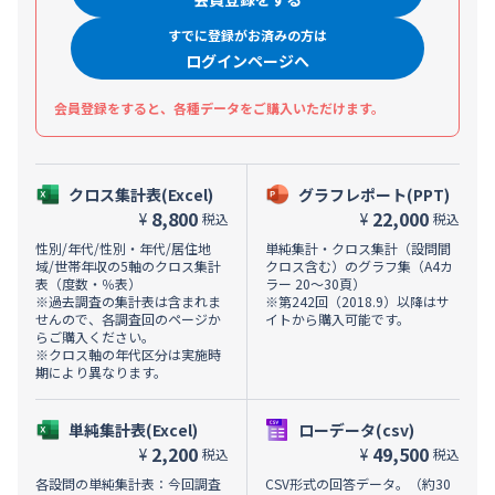
すでに登録がお済みの方は
ログインページへ
会員登録をすると、各種データをご購入いただけます。
クロス集計表(Excel)
グラフレポート(PPT)
8,800
22,000
¥
¥
税込
税込
性別/年代/性別・年代/居住地
単純集計・クロス集計（設問間
域/世帯年収の5軸のクロス集計
クロス含む）のグラフ集（A4カ
表（度数・％表）
ラー 20～30頁）
※過去調査の集計表は含まれま
※第242回（2018.9）以降はサ
せんので、各調査回のページか
イトから購入可能です。
らご購入ください。
※クロス軸の年代区分は実施時
期により異なります。
単純集計表(Excel)
ローデータ(csv)
2,200
49,500
¥
¥
税込
税込
各設問の単純集計表：今回調査
CSV形式の回答データ。（約30