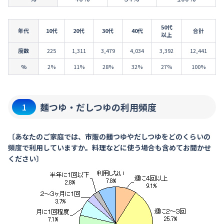
50代
年代
10代
20代
30代
40代
合計
以上
度数
225
1,311
3,479
4,034
3,392
12,441
％
2%
11%
28%
32%
27%
100%
麺つゆ・だしつゆの利用頻度
1
〔あなたのご家庭では、市販の麺つゆやだしつゆをどのくらいの
頻度で利用していますか。料理などに使う場合も含めてお聞かせ
ください〕