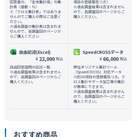
回答者の、「全体集計値」の集
項目の登録属性つき）
計表（度数・％）
※過去調査結果は含まれません
※「クロス集計表」ではありま
ので、各調査回のページからご
せんのでご購入の際はご注意く
購入ください。
ださい。
※過去調査の集計表は含まれま
せんので、各調査回のページか
らご購入ください
自由記述(Excel)
SpeedCROSSデータ
22,000
66,000
¥
¥
税込
税込
自由回答設問の記述一覧
弊社オリジナル集計ツール
※過去調査結果は含まれません
（SpeedCROSS）対応データ
ので、各調査回のページからご
※約30項目の登録属性つき。ク
購入ください。
ロス集計やデータ加工等の集計
が簡単にできます。
※過去調査結果は含まれません
ので、各調査回のページからご
購入ください。
おすすめ商品