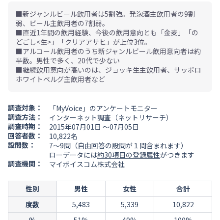
■新ジャンルビール飲用者は5割強。発泡酒主飲用者の9割
弱、ビール主飲用者の7割弱。
■直近1年間の飲用経験、今後の飲用意向とも「金麦」「の
どごし<生>」「クリアアサヒ」が上位3位。
■アルコール飲用者のうち新ジャンルビール飲用意向者は約
半数。男性で多く、20代で少ない
■継続飲用意向が高いのは、ジョッキ生主飲用者、サッポロ
ホワイトベルグ主飲用者など
調査対象：
「MyVoice」のアンケートモニター
調査方法：
インターネット調査（ネットリサーチ）
調査時期：
2015年07月01日 ～07月05日
回答者数：
10,822名
設問数：
7～9問（自由回答の設問が１問含まれます）
ローデータには
約30項目の登録属性
がつきます
調査機関：
マイボイスコム株式会社
性別
男性
女性
合計
度数
5,483
5,339
10,822