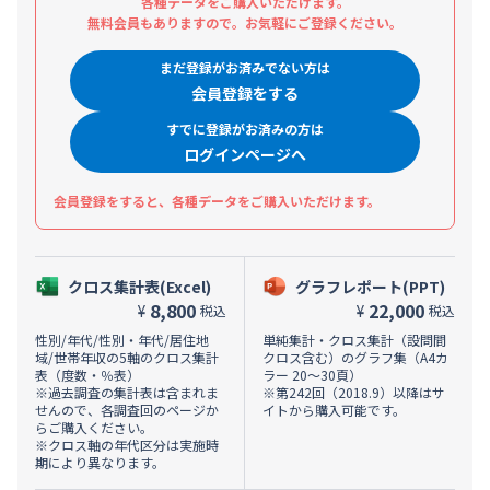
各種データをご購入いただけます。
無料会員もありますので。お気軽にご登録ください。
まだ登録がお済みでない方は
会員登録をする
すでに登録がお済みの方は
ログインページへ
会員登録をすると、各種データをご購入いただけます。
クロス集計表(Excel)
グラフレポート(PPT)
8,800
22,000
¥
¥
税込
税込
性別/年代/性別・年代/居住地
単純集計・クロス集計（設問間
域/世帯年収の5軸のクロス集計
クロス含む）のグラフ集（A4カ
表（度数・％表）
ラー 20～30頁）
※過去調査の集計表は含まれま
※第242回（2018.9）以降はサ
せんので、各調査回のページか
イトから購入可能です。
らご購入ください。
※クロス軸の年代区分は実施時
期により異なります。