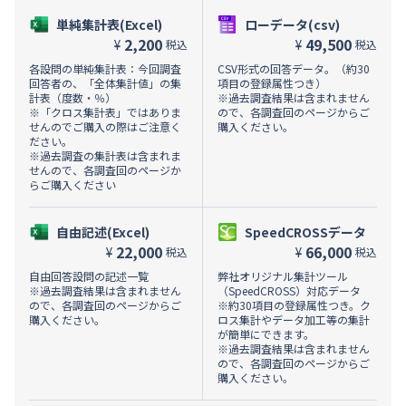
単純集計表(Excel)
ローデータ(csv)
2,200
49,500
¥
¥
税込
税込
各設問の単純集計表：今回調査
CSV形式の回答データ。（約30
回答者の、「全体集計値」の集
項目の登録属性つき）
計表（度数・％）
※過去調査結果は含まれません
※「クロス集計表」ではありま
ので、各調査回のページからご
せんのでご購入の際はご注意く
購入ください。
ださい。
※過去調査の集計表は含まれま
せんので、各調査回のページか
らご購入ください
自由記述(Excel)
SpeedCROSSデータ
22,000
66,000
¥
¥
税込
税込
自由回答設問の記述一覧
弊社オリジナル集計ツール
※過去調査結果は含まれません
（SpeedCROSS）対応データ
ので、各調査回のページからご
※約30項目の登録属性つき。ク
購入ください。
ロス集計やデータ加工等の集計
が簡単にできます。
※過去調査結果は含まれません
ので、各調査回のページからご
購入ください。