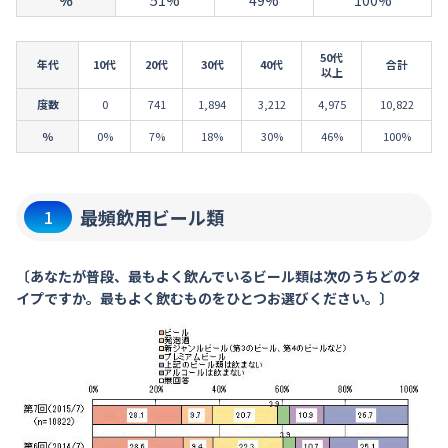
％
51%
49%
100%
50代
年代
10代
20代
30代
40代
合計
以上
度数
0
741
1,894
3,212
4,975
10,822
％
0%
7%
18%
30%
46%
100%
最頻飲用ビール類
1
〔あなたが普段、最もよく飲んでいるビール類は次のうちどのタ
イプですか。最もよく飲むものをひとつお選びください。〕