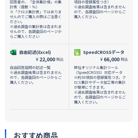
回答者の、「全体集計値」の集
項目の登録属性つき）
計表（度数・％）
※過去調査結果は含まれません
※「クロス集計表」ではありま
ので、各調査回のページからご
せんのでご購入の際はご注意く
購入ください。
ださい。
※過去調査の集計表は含まれま
せんので、各調査回のページか
らご購入ください
自由記述(Excel)
SpeedCROSSデータ
22,000
66,000
¥
¥
税込
税込
自由回答設問の記述一覧
弊社オリジナル集計ツール
※過去調査結果は含まれません
（SpeedCROSS）対応データ
ので、各調査回のページからご
※約30項目の登録属性つき。ク
購入ください。
ロス集計やデータ加工等の集計
が簡単にできます。
※過去調査結果は含まれません
ので、各調査回のページからご
購入ください。
おすすめ商品