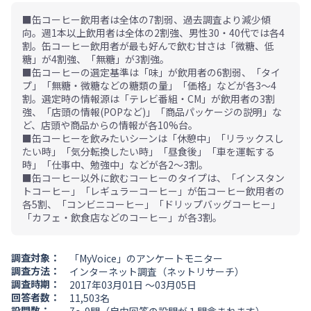
■缶コーヒー飲用者は全体の7割弱、過去調査より減少傾
向。週1本以上飲用者は全体の2割強、男性30・40代では各4
割。缶コーヒー飲用者が最も好んで飲む甘さは「微糖、低
糖」が4割強、「無糖」が3割強。
■缶コーヒーの選定基準は「味」が飲用者の6割弱、「タイ
プ」「無糖・微糖などの糖類の量」「価格」などが各3～4
割。選定時の情報源は「テレビ番組・CM」が飲用者の3割
強、「店頭の情報(POPなど)」「商品パッケージの説明」な
ど、店頭や商品からの情報が各10%台。
■缶コーヒーを飲みたいシーンは「休憩中」「リラックスし
たい時」「気分転換したい時」「昼食後」「車を運転する
時」「仕事中、勉強中」などが各2～3割。
■缶コーヒー以外に飲むコーヒーのタイプは、「インスタン
トコーヒー」「レギュラーコーヒー」が缶コーヒー飲用者の
各5割、「コンビニコーヒー」「ドリップバッグコーヒー」
「カフェ・飲食店などのコーヒー」が各3割。
調査対象：
「MyVoice」のアンケートモニター
調査方法：
インターネット調査（ネットリサーチ）
調査時期：
2017年03月01日 ～03月05日
回答者数：
11,503名
設問数：