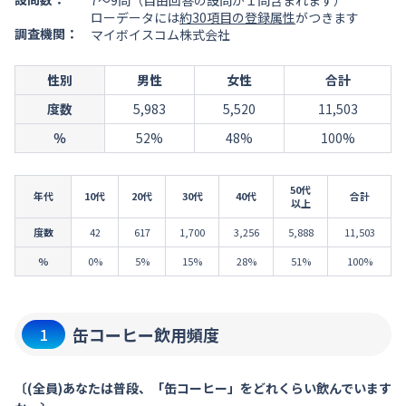
7～9問（自由回答の設問が１問含まれます）
ローデータには
約30項目の登録属性
がつきます
調査機関：
マイボイスコム株式会社
性別
男性
女性
合計
度数
5,983
5,520
11,503
％
52%
48%
100%
50代
年代
10代
20代
30代
40代
合計
以上
度数
42
617
1,700
3,256
5,888
11,503
％
0%
5%
15%
28%
51%
100%
缶コーヒー飲用頻度
1
〔(全員)あなたは普段、「缶コーヒー」をどれくらい飲んでいます