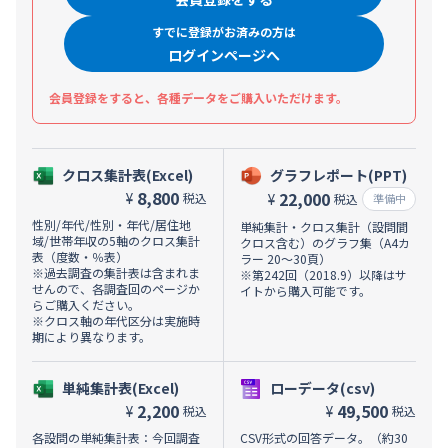
すでに登録がお済みの方は
ログインページへ
会員登録をすると、各種データをご購入いただけます。
クロス集計表(Excel)
グラフレポート(PPT)
8,800
22,000
¥
税込
¥
税込
準備中
性別/年代/性別・年代/居住地
単純集計・クロス集計（設問間
域/世帯年収の5軸のクロス集計
クロス含む）のグラフ集（A4カ
表（度数・％表）
ラー 20～30頁）
※過去調査の集計表は含まれま
※第242回（2018.9）以降はサ
せんので、各調査回のページか
イトから購入可能です。
らご購入ください。
※クロス軸の年代区分は実施時
期により異なります。
単純集計表(Excel)
ローデータ(csv)
2,200
49,500
¥
¥
税込
税込
各設問の単純集計表：今回調査
CSV形式の回答データ。（約30