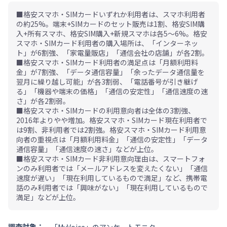
■格安スマホ・SIMカードいずれか利用者は、スマホ利用者
の約25%。端末+SIMカードのセット販売は1割、格安SIM購
入+所有スマホ、格安SIM購入+新規スマホは各5～6%。格安
スマホ・SIMカード利用者の購入場所は、「インターネッ
ト」が6割強、「家電量販店」「通信会社の店舗」が各2割。
■格安スマホ・SIMカード利用者の満足点は「月額利用料
金」が7割強、「データ通信容量」「余ったデータ通信量を
翌月に繰り越し可能」が各3割弱、「電話番号が引き継げ
る」「機器や端末の価格」「通信の安定性」「通信速度の速
さ」が各2割弱。
■格安スマホ・SIMカードの利用意向者は全体の3割強、
2016年よりやや増加。格安スマホ・SIMカード現在利用者で
は9割、非利用者では2割強。格安スマホ・SIMカード利用意
向者の重視点は「月額利用料金」「通信の安定性」「データ
通信容量」「通信速度の速さ」などが上位。
■格安スマホ・SIMカード非利用意向理由は、スマートフォ
ンのみ利用者では「メールアドレスを変えたくない」「通信
速度が遅い」「現在利用しているもので満足」など、携帯電
話のみ利用者では「興味がない」「現在利用しているもので
満足」などが上位。
調査対象：