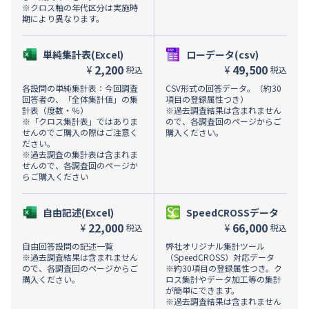
※クロス軸の年代区分は実施時
期により異なります。
単純集計表(Excel)
ローデータ(csv)
2,200
49,500
¥
¥
税込
税込
各設問の単純集計表：今回調査
CSV形式の回答データ。（約30
回答者の、「全体集計値」の集
項目の登録属性つき）
計表（度数・％）
※過去調査結果は含まれません
※「クロス集計表」ではありま
ので、各調査回のページからご
せんのでご購入の際はご注意く
購入ください。
ださい。
※過去調査の集計表は含まれま
せんので、各調査回のページか
らご購入ください
自由記述(Excel)
SpeedCROSSデータ
22,000
66,000
¥
¥
税込
税込
自由回答設問の記述一覧
弊社オリジナル集計ツール
※過去調査結果は含まれません
（SpeedCROSS）対応データ
ので、各調査回のページからご
※約30項目の登録属性つき。ク
購入ください。
ロス集計やデータ加工等の集計
が簡単にできます。
※過去調査結果は含まれません