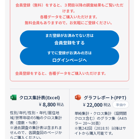
会員登録（無料）をすると、３問目以降の調査結果もご覧いただ
けます。
各種データをご購入いただけます。
無料会員もありますので。お気軽にご登録ください。
まだ登録がお済みでない方は
会員登録をする
すでに登録がお済みの方は
ログインページへ
会員登録をすると、各種データをご購入いただけます。
クロス集計表(Excel)
グラフレポート(PPT)
8,800
22,000
¥
税込
¥
税込
準備中
性別/年代/性別・年代/居住地
単純集計・クロス集計（設問間
域/世帯年収の5軸のクロス集計
クロス含む）のグラフ集（A4カ
表（度数・％表）
ラー 20～30頁）
※過去調査の集計表は含まれま
※第242回（2018.9）以降はサ
せんので、各調査回のページか
イトから購入可能です。
らご購入ください。