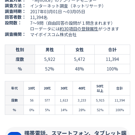
「MyVoice」のアンケートモニター
調査方法：
インターネット調査（ネットリサーチ）
調査時期：
2017年03月01日 ～03月05日
回答者数：
11,394名
設問数：
7～9問（自由回答の設問が１問含まれます）
ローデータには
約30項目の登録属性
がつきます
調査機関：
マイボイスコム株式会社
性別
男性
女性
合計
度数
5,922
5,472
11,394
％
52%
48%
100%
50代
年代
10代
20代
30代
40代
合計
以上
度数
56
577
1,613
3,233
5,915
11,394
％
0%
5%
14%
28%
52%
100%
携帯電話、スマートフォン、タブレット端