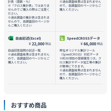
計表（度数・％）
※過去調査結果は含まれません
※「クロス集計表」ではありま
ので、各調査回のページからご
せんのでご購入の際はご注意く
購入ください。
ださい。
※過去調査の集計表は含まれま
せんので、各調査回のページか
らご購入ください
自由記述(Excel)
SpeedCROSSデータ
22,000
66,000
¥
¥
税込
税込
自由回答設問の記述一覧
弊社オリジナル集計ツール
※過去調査結果は含まれません
（SpeedCROSS）対応データ
ので、各調査回のページからご
※約30項目の登録属性つき。ク
購入ください。
ロス集計やデータ加工等の集計
が簡単にできます。
※過去調査結果は含まれません
ので、各調査回のページからご
購入ください。
おすすめ商品