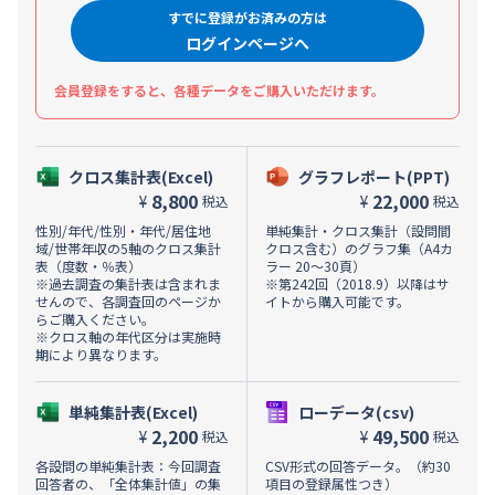
すでに登録がお済みの方は
ログインページへ
会員登録をすると、各種データをご購入いただけます。
クロス集計表(Excel)
グラフレポート(PPT)
8,800
22,000
¥
¥
税込
税込
性別/年代/性別・年代/居住地
単純集計・クロス集計（設問間
域/世帯年収の5軸のクロス集計
クロス含む）のグラフ集（A4カ
表（度数・％表）
ラー 20～30頁）
※過去調査の集計表は含まれま
※第242回（2018.9）以降はサ
せんので、各調査回のページか
イトから購入可能です。
らご購入ください。
※クロス軸の年代区分は実施時
期により異なります。
単純集計表(Excel)
ローデータ(csv)
2,200
49,500
¥
¥
税込
税込
各設問の単純集計表：今回調査
CSV形式の回答データ。（約30
回答者の、「全体集計値」の集
項目の登録属性つき）