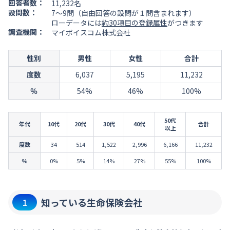
回答者数：
11,232名
設問数：
7～9問（自由回答の設問が１問含まれます）
ローデータには
約30項目の登録属性
がつきます
調査機関：
マイボイスコム株式会社
性別
男性
女性
合計
度数
6,037
5,195
11,232
％
54%
46%
100%
50代
年代
10代
20代
30代
40代
合計
以上
度数
34
514
1,522
2,996
6,166
11,232
％
0%
5%
14%
27%
55%
100%
知っている生命保険会社
1