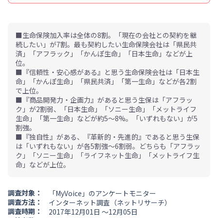
■生命保険加入率は全体の8割。「現在の会社との契約を継
続したい」が7割。最も契約したい生命保険会社は「県民共
済」「アフラック」「かんぽ生命」「日本生命」などが上
位。
■『信頼性・安心感がある』と思う生命保険会社は「日本生
命」「かんぽ生命」「県民共済」「第一生命」などが各2割
で上位。
■『商品開発力・企画力』があると思う生保は「アフラッ
ク」が2割弱、「日本生命」「ソニー生命」「メットライフ
生命」「第一生命」などが約5～8%。「いずれもない」が5
割強。
■『独自性』がある、『革新的・先進的』であると思う生保
は「いずれもない」が各5割強～6割弱。どちらも「アフラッ
ク」「ソニー生命」「ライフネット生命」「メットライフ生
命」などが上位。
調査対象：
「MyVoice」のアンケートモニター
調査方法：
インターネット調査（ネットリサーチ）
調査時期：
2017年12月01日 ～12月05日