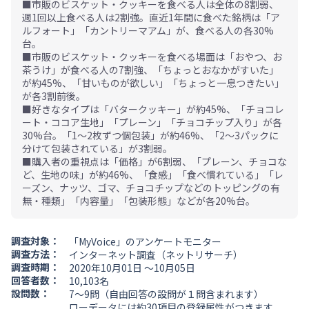
■市販のビスケット・クッキーを食べる人は全体の8割弱、
週1回以上食べる人は2割強。直近1年間に食べた銘柄は「ア
ルフォート」「カントリーマアム」が、食べる人の各30%
台。
■市販のビスケット・クッキーを食べる場面は「おやつ、お
茶うけ」が食べる人の7割強、「ちょっとおなかがすいた」
が約45%、「甘いものが欲しい」「ちょっと一息つきたい」
が各3割前後。
■好きなタイプは「バタークッキー」が約45%、「チョコレ
ート・ココア生地」「プレーン」「チョコチップ入り」が各
30%台。「1～2枚ずつ個包装」が約46%、「2～3パックに
分けて包装されている」が3割弱。
■購入者の重視点は「価格」が6割弱、「プレーン、チョコな
ど、生地の味」が約46%、「食感」「食べ慣れている」「レ
ーズン、ナッツ、ゴマ、チョコチップなどのトッピングの有
無・種類」「内容量」「包装形態」などが各20%台。
調査対象：
「MyVoice」のアンケートモニター
調査方法：
インターネット調査（ネットリサーチ）
調査時期：
2020年10月01日 ～10月05日
回答者数：
10,103名
設問数：
7～9問（自由回答の設問が１問含まれます）
ローデータには
約30項目の登録属性
がつきます