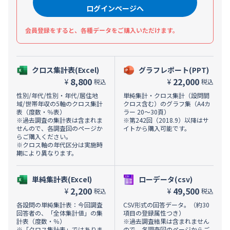
ログインページへ
会員登録をすると、各種データをご購入いただけます。
クロス集計表(Excel)
グラフレポート(PPT)
8,800
22,000
¥
¥
税込
税込
性別/年代/性別・年代/居住地
単純集計・クロス集計（設問間
域/世帯年収の5軸のクロス集計
クロス含む）のグラフ集（A4カ
表（度数・％表）
ラー 20～30頁）
※過去調査の集計表は含まれま
※第242回（2018.9）以降はサ
せんので、各調査回のページか
イトから購入可能です。
らご購入ください。
※クロス軸の年代区分は実施時
期により異なります。
単純集計表(Excel)
ローデータ(csv)
2,200
49,500
¥
¥
税込
税込
各設問の単純集計表：今回調査
CSV形式の回答データ。（約30
回答者の、「全体集計値」の集
項目の登録属性つき）
計表（度数・％）
※過去調査結果は含まれません
※「クロス集計表」ではありま
ので、各調査回のページからご