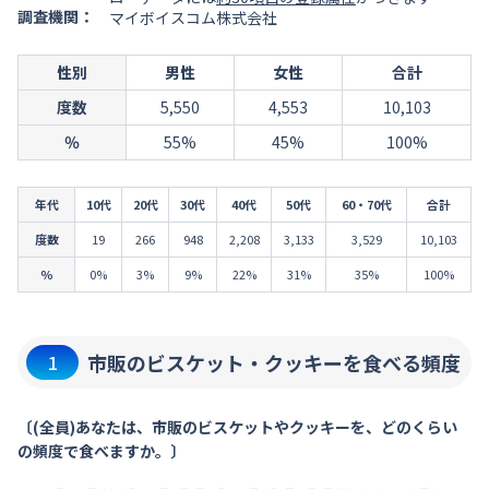
調査機関：
マイボイスコム株式会社
性別
男性
女性
合計
度数
5,550
4,553
10,103
％
55%
45%
100%
年代
10代
20代
30代
40代
50代
60・70代
合計
度数
19
266
948
2,208
3,133
3,529
10,103
％
0%
3%
9%
22%
31%
35%
100%
市販のビスケット・クッキーを食べる頻度
1
〔(全員)あなたは、市販のビスケットやクッキーを、どのくらい
の頻度で食べますか。〕