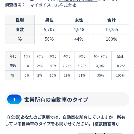
調査機関：
マイボイスコム株式会社
性別
男性
女性
合計
度数
5,707
4,548
10,255
％
56%
44%
100%
年代
10代
20代
30代
40代
50代
60・70代
合計
度数
18
246
979
2,248
3,202
3,562
10,255
％
0%
2%
10%
22%
31%
35%
100%
世帯所有の自動車のタイプ
1
〔(全員)あなたのご家庭では、自動車を所有していますか。所有
している自動車のタイプをお聞かせください。(複数回答可)〕