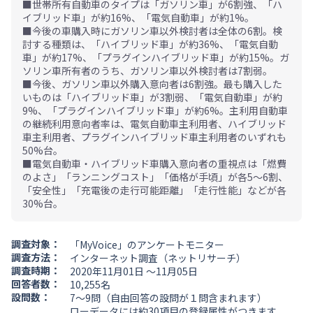
■世帯所有自動車のタイプは「ガソリン車」が6割強、「ハ
イブリッド車」が約16%、「電気自動車」が約1%。
■今後の車購入時にガソリン車以外検討者は全体の6割。検
討する種類は、「ハイブリッド車」が約36%、「電気自動
車」が約17%、「プラグインハイブリッド車」が約15%。ガ
ソリン車所有者のうち、ガソリン車以外検討者は7割弱。
■今後、ガソリン車以外購入意向者は6割強。最も購入した
いものは「ハイブリッド車」が3割弱、「電気自動車」が約
9%、「プラグインハイブリッド車」が約6%。主利用自動車
の継続利用意向者率は、電気自動車主利用者、ハイブリッド
車主利用者、プラグインハイブリッド車主利用者のいずれも
50%台。
■電気自動車・ハイブリッド車購入意向者の重視点は「燃費
のよさ」「ランニングコスト」「価格が手頃」が各5～6割、
「安全性」「充電後の走行可能距離」「走行性能」などが各
30%台。
調査対象：
「MyVoice」のアンケートモニター
調査方法：
インターネット調査（ネットリサーチ）
調査時期：
2020年11月01日 ～11月05日
回答者数：
10,255名
設問数：
7～9問（自由回答の設問が１問含まれます）
ローデータには
約30項目の登録属性
がつきます