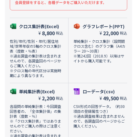
会員登録をすると、各種データをご購入いただけます。
クロス集計表(Excel)
グラフレポート(PPT)
8,800
22,000
¥
¥
税込
税込
性別/年代/性別・年代/居住地
単純集計・クロス集計（設問間
域/世帯年収の5軸のクロス集計
クロス含む）のグラフ集（A4カ
表（度数・％表）
ラー 20～30頁）
※過去調査の集計表は含まれま
※第242回（2018.9）以降はサ
せんので、各調査回のページか
イトから購入可能です。
らご購入ください。
※クロス軸の年代区分は実施時
期により異なります。
単純集計表(Excel)
ローデータ(csv)
2,200
49,500
¥
¥
税込
税込
各設問の単純集計表：今回調査
CSV形式の回答データ。（約30
回答者の、「全体集計値」の集
項目の登録属性つき）
計表（度数・％）
※過去調査結果は含まれません
※「クロス集計表」ではありま
ので、各調査回のページからご
せんのでご購入の際はご注意く
購入ください。
ださい。
※過去調査の集計表は含まれま