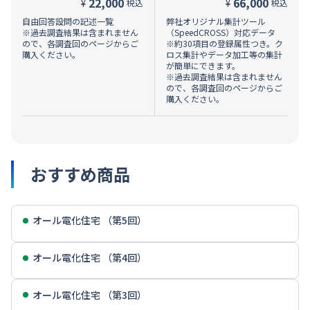
22,000
66,000
¥
¥
税込
税込
自由回答設問の記述一覧
弊社オリジナル集計ツール
※過去調査結果は含まれません
（SpeedCROSS）対応データ
ので、各調査回のページからご
※約30項目の登録属性つき。ク
購入ください。
ロス集計やデータ加工等の集計
が簡単にできます。
※過去調査結果は含まれません
ので、各調査回のページからご
購入ください。
おすすめ商品
オール電化住宅 （第5回）
オール電化住宅 （第4回）
オール電化住宅 （第3回）