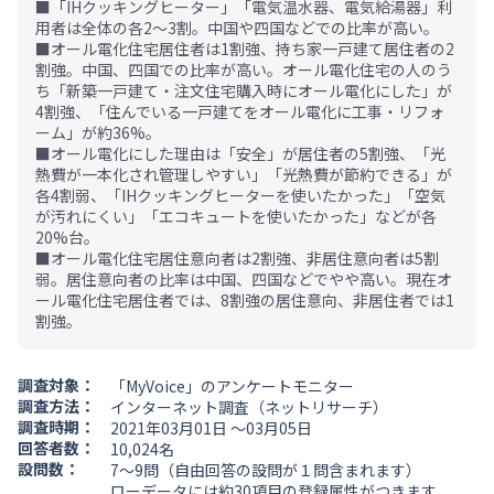
■「IHクッキングヒーター」「電気温水器、電気給湯器」利
用者は全体の各2～3割。中国や四国などでの比率が高い。
■オール電化住宅居住者は1割強、持ち家一戸建て居住者の2
割強。中国、四国での比率が高い。オール電化住宅の人のう
ち「新築一戸建て・注文住宅購入時にオール電化にした」が
4割強、「住んでいる一戸建てをオール電化に工事・リフォ
ーム」が約36%。
■オール電化にした理由は「安全」が居住者の5割強、「光
熱費が一本化され管理しやすい」「光熱費が節約できる」が
各4割弱、「IHクッキングヒーターを使いたかった」「空気
が汚れにくい」「エコキュートを使いたかった」などが各
20%台。
■オール電化住宅居住意向者は2割強、非居住意向者は5割
弱。居住意向者の比率は中国、四国などでやや高い。現在オ
ール電化住宅居住者では、8割強の居住意向、非居住者では1
割強。
調査対象：
「MyVoice」のアンケートモニター
調査方法：
インターネット調査（ネットリサーチ）
調査時期：
2021年03月01日 ～03月05日
回答者数：
10,024名
設問数：
7～9問（自由回答の設問が１問含まれます）
ローデータには
約30項目の登録属性
がつきます