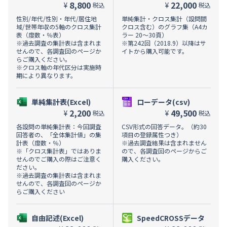
8,800
22,000
¥
¥
税込
税込
性別/年代/性別・年代/居住地
単純集計・クロス集計（設問間
域/世帯年収の5軸のクロス集計
クロス含む）のグラフ集（A4カ
表（度数・％表）
ラー 20～30頁）
※過去調査の集計表は含まれま
※第242回（2018.9）以降はサ
せんので、各調査回のページか
イトから購入可能です。
らご購入ください。
※クロス軸の年代区分は実施時
期により異なります。
単純集計表(Excel)
ローデータ(csv)
2,200
49,500
¥
¥
税込
税込
各設問の単純集計表：今回調査
CSV形式の回答データ。（約30
回答者の、「全体集計値」の集
項目の登録属性つき）
計表（度数・％）
※過去調査結果は含まれません
※「クロス集計表」ではありま
ので、各調査回のページからご
せんのでご購入の際はご注意く
購入ください。
ださい。
※過去調査の集計表は含まれま
せんので、各調査回のページか
らご購入ください
自由記述(Excel)
SpeedCROSSデータ