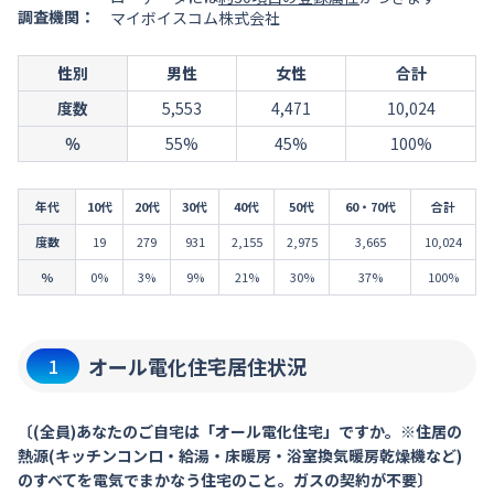
調査機関：
マイボイスコム株式会社
性別
男性
女性
合計
度数
5,553
4,471
10,024
％
55%
45%
100%
年代
10代
20代
30代
40代
50代
60・70代
合計
度数
19
279
931
2,155
2,975
3,665
10,024
％
0%
3%
9%
21%
30%
37%
100%
オール電化住宅居住状況
1
〔(全員)あなたのご自宅は「オール電化住宅」ですか。※住居の
熱源(キッチンコンロ・給湯・床暖房・浴室換気暖房乾燥機など)
のすべてを電気でまかなう住宅のこと。ガスの契約が不要〕