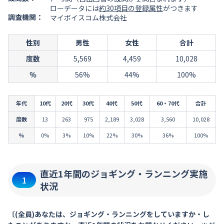
ローデータには
約30項目の登録属性
がつきます
調査機関：
マイボイスコム株式会社
性別
男性
女性
合計
度数
5,569
4,459
10,028
％
56%
44%
100%
年代
10代
20代
30代
40代
50代
60・70代
合計
度数
13
263
975
2,189
3,028
3,560
10,028
％
0%
3%
10%
22%
30%
36%
100%
直近1年間のジョギング・ランニング実施
1
状況
〔(全員)あなたは、ジョギング・ランニングをしていますか・し