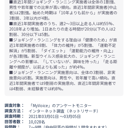
■直近1年間ジョギング・ランニング実施者は全体の1割強、
男性や若年層での比率が高い傾向。直近1年間非実施者(中止
者)は2割強。始めた時期は「10年よりも前から」が実施者の
3割弱、3年以内が4割。
■直近1年間実施者のうち、週2～3日以上走る人は約55%、
2018年より増加。1日あたりの走る時間が20分以下の人は2
割弱、30分以下は5割。
■ジョギング・ランニングをする理由は「健康のため」が直
近1年間実施者の8割、「体力の維持」が5割強、「運動不足
解消」が5割弱、「ダイエット」「運動能力の維持・向上」
が各3割強。新型ウイルス感染拡大の、ジョギング・ランニ
ングへの影響は、「していないが、興味を持った」「走る距
離や頻度が、以前よりも減った」が約4%。
■ジョギング・ランニング実施意向は、全体の3割弱、非実
施意向は5割。実施意向は、男性や、若年層で高い傾向。直
近1年間実施者では9割弱の実施意向、直近1年間非実施者で
は4割弱、未経験者では約8%。
調査対象：
「MyVoice」のアンケートモニター
調査方法：
インターネット調査（ネットリサーチ）
調査時期：
2021年03月01日 ～03月05日
回答者数：
10,028名
設問数：
7～9問（自由回答の設問が１問含まれます）