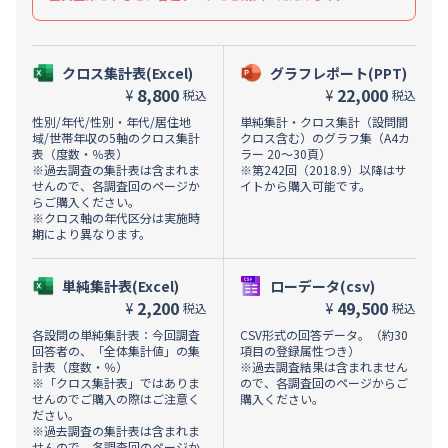
クロス集計表(Excel)
グラフレポート(PPT)
8,800
22,000
¥
¥
税込
税込
性別/年代/性別・年代/居住地
単純集計・クロス集計（設問間
域/世帯年収の5軸のクロス集計
クロス含む）のグラフ集（A4カ
表（度数・％表）
ラー 20～30頁）
※過去調査の集計表は含まれま
※第242回（2018.9）以降はサ
せんので、各調査回のページか
イトから購入可能です。
らご購入ください。
※クロス軸の年代区分は実施時
期により異なります。
単純集計表(Excel)
ローデータ(csv)
2,200
49,500
¥
¥
税込
税込
各設問の単純集計表：今回調査
CSV形式の回答データ。（約30
回答者の、「全体集計値」の集
項目の登録属性つき）
計表（度数・％）
※過去調査結果は含まれません
※「クロス集計表」ではありま
ので、各調査回のページからご
せんのでご購入の際はご注意く
購入ください。
ださい。
※過去調査の集計表は含まれま
せんので、各調査回のページか