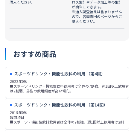
購入ください。
ロス集計やデータ加工等の集計
が簡単にできます。
※過去調査結果は含まれません
ので、各調査回のページからご
購入ください。
おすすめ商品
スポーツドリンク・機能性飲料の利用 （第4回）
2022年09月
■スポーツドリンク・機能性飲料飲用者は全体の7割強。週1回以上飲用者
は2割弱、男性の飲用頻度が高い傾向。
■スポーツドリンク・機能性飲料を飲む場面は「汗をかいた」「のどが渇
いた」が飲用者の各3割強、「脱水症状を防ぎたい」「スポーツの後」
スポーツドリンク・機能性飲料の利用 （第14回）
「スポーツをしている時」などが各20%台。アミノバリュー主飲用者、ヴ
ァームスマートフィットウォーター主飲用者などでは「スポーツをしてい
2019年09月
る時」、OS-1主飲用者では「脱水症状を防ぎたい時」が1位。
設問項目：
■購入時の重視点は「味」が飲用者の6割強、「価格」が約46%、「機
■スポーツ・機能性飲料飲用者は全体の7割強。週1回以上飲用者は2割
能・効果」「飲み慣れている」「成分」「容量、サイズ」などが各20%
弱。
台。期待する効果は「水分補給」が飲用者の約75%、「熱中症対策・予
■スポーツ・機能性飲料を飲む場面は「汗をかいた」「のどが渇いた」
防」が6割弱、「運動時や前後に適切な栄養素やエネルギーの補給」「体