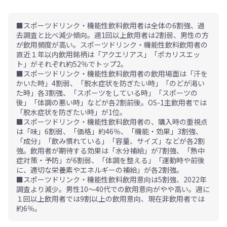
■スポーツドリンク・機能性飲料飲用者は全体の6割強、過
去調査と比べ減少傾向。週1回以上飲用者は2割弱、男性の方
が飲用頻度が高い。スポーツドリンク・機能性飲料飲用者の
直近１年以内飲用銘柄は「アクエリアス」「ポカリスエッ
ト」がそれぞれ約52％でトップ2。
■スポーツドリンク・機能性飲料飲用者の飲用場面は「汗を
かいた時」4割弱、「脱水症状を防ぎたい時」「のどが渇い
た時」各3割強、「スポーツをしている時」「スポーツの
後」「体調の悪い時」などが各2割前後。OS-1主飲用者では
「脱水症状を防ぎたい時」が1位。
■スポーツドリンク・機能性飲料飲用者の、購入時の重視点
は「味」6割弱、「価格」約46％、「機能・効果」3割強、
「成分」「飲み慣れている」「容量、サイズ」などが各2割
強。飲用者が期待する効果は「水分補給」が7割強、「熱中
症対策・予防」が6割弱、「体調を整える」「運動時や前後
に、適切な栄養素やエネルギーの補給」が各2割強。
■スポーツドリンク・機能性飲料飲用意向は5割強、2022年
調査より減少。男性10～40代での飲用意向がやや高い。週に
１回以上飲用者では9割以上の飲用意向、現在非飲用者では
約6％。