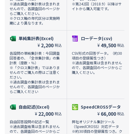
※過去調査の集計表は含まれま
※第242回（2018.9）以降はサ
せんので、各調査回のページか
イトから購入可能です。
らご購入ください。
※クロス軸の年代区分は実施時
期により異なります。
単純集計表(Excel)
ローデータ(csv)
2,200
49,500
¥
¥
税込
税込
各設問の単純集計表：今回調査
CSV形式の回答データ。（約30
回答者の、「全体集計値」の集
項目の登録属性つき）
計表（度数・％）
※過去調査結果は含まれません
※「クロス集計表」ではありま
ので、各調査回のページからご
せんのでご購入の際はご注意く
購入ください。
ださい。
※過去調査の集計表は含まれま
せんので、各調査回のページか
らご購入ください
自由記述(Excel)
SpeedCROSSデータ
22,000
66,000
¥
¥
税込
税込
自由回答設問の記述一覧
弊社オリジナル集計ツール
※過去調査結果は含まれません
（SpeedCROSS）対応データ
ので、各調査回のページからご
※約30項目の登録属性つき。ク