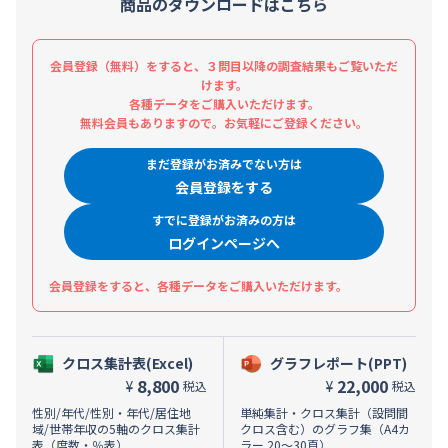
商品のダウンロードはこちら
会員登録（無料）をすると、３問目以降の調査結果もご覧いただ
けます。
各種データをご購入いただけます。
無料会員もありますので。お気軽にご登録ください。
まだ登録がお済みでない方は
会員登録をする
すでに登録がお済みの方は
ログインページへ
会員登録をすると、各種データをご購入いただけます。
クロス集計表(Excel)
グラフレポート(PPT)
8,800
22,000
¥
¥
税込
税込
性別/年代/性別・年代/居住地
単純集計・クロス集計（設問間
域/世帯年収の5軸のクロス集計
クロス含む）のグラフ集（A4カ
表（度数・％表）
ラー 20～30頁）