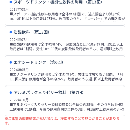
スポーツドリンク・機能性飲料の利用 （第13回）
「脱水症状を防ぎたい」「スポーツをしている時」「スポーツの後」など
調を整える」が各2割強、「風邪など体調不良の回復をうながす」「運動
が各2割強～3割強。アミノバリュー主飲用者、ヴァーム・ヴァームウォー
2017年09月
後の疲労回復」などが各15～16%。
ター主飲用者などでは、スポーツ中や前後の比率が高い傾向。
■スポーツ・機能性飲料飲用者は全体の7割強で、過去調査より減少傾
■スポーツドリンク・機能性飲料飲用意向は6割弱、男性10・20代や40代
■購入時の重視点は「味」が飲用者の6割弱、「価格」4割強、「機能・効
向。週1回以上飲用者は2割強。飲用者のうち、「スーパー」での購入者が
で高い傾向。月に数回以上飲用者では9割以上の飲用意向、現在非飲用者
果」「飲み慣れている」「成分」などが各20%台。期待する効果は「水分
6割強、「コンビニエンスストア」「ドラッグストア」「自動販売機」が
では約4%。
補給」が飲用者の約75%、「熱中症対策・予防」が6割弱、「運動時や前
各2～3割。
後に適切な栄養素やエネルギーの補給」「体調を整える」「運動後の疲労
炭酸飲料 （第13回）
■スポーツ・機能性飲料を飲む場面は「汗をかいた時」「のどが渇いた
回復」などが各2割前後。
時」「スポーツをしている時」「脱水症状を防ぎたい時」「スポーツの
2024年07月
■スポーツ・機能性飲料飲用意向は6割弱、男性や若年層で高い傾向。月
後」「お風呂あがりの時」などが各2～3割。アミノバリュー主飲用者、ヴ
■炭酸飲料飲用者は全体の約74%、過去調査と比べ減少傾向。週1回以上
に数回以上飲用者では9割以上、現在非飲用者では約4%。
ァーム・ヴァームウォーター主飲用者などでは、スポーツ中や前後の比率
飲用者は3割弱。男性10～30代の炭酸飲料飲用者のうち、週1回以上飲用
が高い傾向。
者は各5割強～6割強で、飲用頻度が高い。
■スポーツ・機能性飲料購入時の重視点は「味」「価格」の他、「機能・
■炭酸飲料飲用者が飲む場面は「のどが渇いたとき」が4割強、「休憩
効果」「成分」「飲み慣れている」「容量、サイズ」「カロリー」などが
エナジードリンク （第6回）
中・休み時間」「スカッとしたい」が各3割強。「食事と一緒に」「食
上位。OS-1主飲用者、ヴァーム・ヴァームウォーター主飲用者などでは
後」「おやつ」などは若年層での比率が高い傾向。飲用頻度が高い層では
2024年05月
「機能・効果」の比率が高い。
「お風呂あがり」「食事と一緒に」「食後」などの比率が高い。
■エナジードリンク飲用者は全体の4割強、男性若年層で高い傾向。「月
■スポーツ・機能性飲料飲用意向は6割弱。月に数回以上飲用者では9割以
■炭酸飲料飲用者の選定時の重視点は「味、飲み口」「価格」が各5～6
に1回未満」飲用者が全体の約26%。飲用者のうち週1回以上飲用者は約
上、現在非飲用者では約4%。
割、「商品ブランド」が約35%、「飲み慣れている」「メーカー名」がそ
16%、男性若年層での飲用頻度が高い傾向。
れぞれ約25%。購入場所は「スーパー」が7割強、「コンビニエンススト
■エナジードリンク飲用者が飲む場面は「疲れているとき」が3割強、
ア」が3割強。「ドラッグストア」は2割強で、過去調査と比べ増加傾向。
アルミパック入りゼリー飲料 （第7回）
「休憩中・休み時間」「気分転換したい」「のどが渇いた」などが各2割
■炭酸入り飲料の飲用意向は「炭酸飲料」が5割強、「炭酸水」が約
前後。重視点は「味」が6割強、「価格」が4割強、「飲みやすさ」「効
2022年10月
26%。「炭酸飲料」は男性や若年層で高く、男性10～50代では各60%
能・効果」が各3割前後、「飲み慣れている」「容量、サイズ」などが各2
■アルミパック入りゼリー飲料飲用者は全体の約35%、そのうち週1回以
台。
割前後。
上飲用者は1割強。今後の飲用意向は全体の3割、月1回以上飲用者の8～9
■エナジードリンク飲用者の飲用理由は「味が好き」が3割強、「炭酸系
割、非飲用者の約5%。
の飲料が好き」「気軽に飲める」が各2割強、「一時的に気分をあげられ
※ご希望の調査結果がない場合は、検索することで見つかることがありま
■アルミパック入りゼリー飲料飲用理由は「エネルギー補給」「味が好
る」「気軽に栄養補給ができる」が各2割弱。「味が好き」は若年層での
す。
き」が飲用者の各30%台、「摂りたい栄養成分が入っている」「価格が手
比率が高い。
頃」「食欲がない時や体調が悪い時でも飲みやすい」などが各20%台。
■エナジードリンク飲用意向者は全体の3割弱、非飲用意向者は5割弱。飲