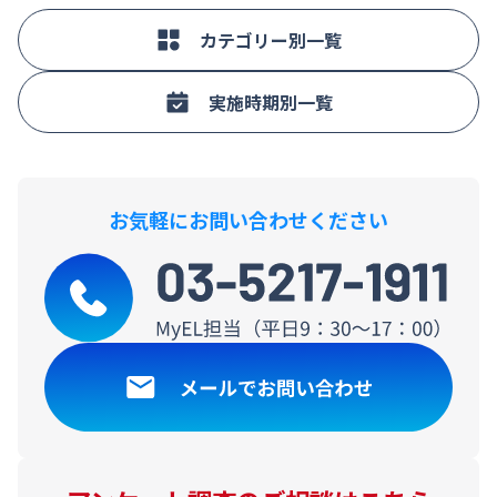
「食欲がない時や体調が悪い時でも飲みやすい」は女性30～50代での比
用意向者は男性10～40代で高い。月に数回以上飲用者では各8～9割、エ
率が高い。
ナジードリンク非飲用者では約2%の飲用意向。
カテゴリー別一覧
■飲用場面は「おやつ」「体調が悪い」「小腹がすいた」「食欲がない」
などが飲用者の各2割前後。蒟蒻ゼリータイプを飲む人では「おやつ」
「小腹がすいた」など、アミノバイタルゼリー主飲用者やヴァーム主飲用
者などでは、運動・スポーツの前後や途中の比率が高い傾向。
実施時期別一覧
■アルミパック入りゼリー飲料購入時の重視点は「味」が飲用者の6割
強、「価格」が4割強、「フレーバー」「効能」が各30%台、「栄養素」
「成分、添加物」などが各20%台。
お気軽にお問い合わせください