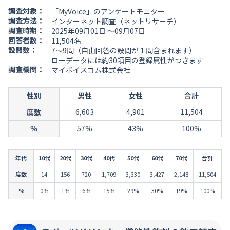
調査対象：
「MyVoice」のアンケートモニター
調査方法：
インターネット調査（ネットリサーチ）
調査時期：
2025年09月01日 ～09月07日
回答者数：
11,504名
設問数：
7～9問（自由回答の設問が１問含まれます）
ローデータには
約30項目の登録属性
がつきます
調査機関：
マイボイスコム株式会社
性別
男性
女性
合計
度数
6,603
4,901
11,504
％
57%
43%
100%
年代
10代
20代
30代
40代
50代
60代
70代
合計
度数
14
156
720
1,709
3,330
3,427
2,148
11,504
％
0%
1%
6%
15%
29%
30%
19%
100%