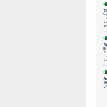
性
％
※
く
※
各
数
※
※
く
自
※
さ