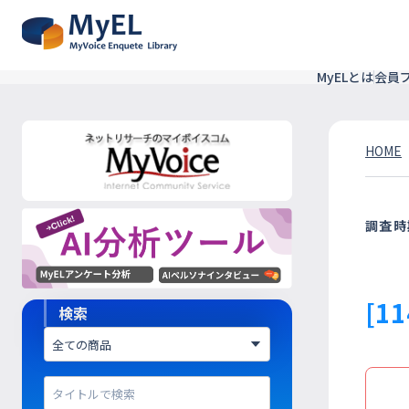
MyELとは
会員
HOME
調査時
[1
検索