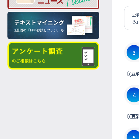
豆
ら」
3
〔(豆
4
〔(豆
5