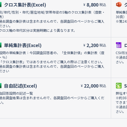
クロス集計表(Excel)
8,800
¥
税込
別/年代/性別・年代/居住地域/世帯年収の5軸のクロス集計表（度数・
単純集
表）
30頁）
過去調査の集計表は含まれませんので、各調査回のページからご購入
※第2
ださい。
クロス軸の年代区分は実施時期により異なります。
単純集計表(Excel)
2,200
¥
税込
設問の単純集計表：今回調査回答者の、「全体集計値」の集計表（度
CSV
・％）
※過去
「クロス集計表」ではありませんのでご購入の際はご注意ください。
さい。
過去調査の集計表は含まれませんので、各調査回のページからご購入
ださい
自由記述(Excel)
22,000
¥
税込
由回答設問の記述一覧
弊社オ
過去調査結果は含まれませんので、各調査回のページからご購入くだ
※約3
い。
できま
※過去
さい。