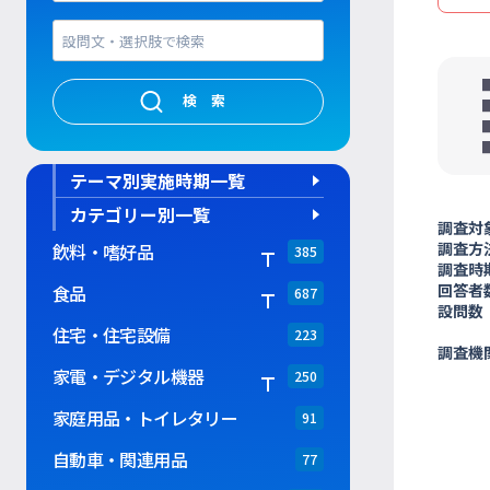
検索
テーマ別実施時期一覧
カテゴリー別一覧
調査対
調査方
飲料・嗜好品
385
調査時
回答者
食品
687
設問数
住宅・住宅設備
223
調査機
家電・デジタル機器
250
家庭用品・トイレタリー
91
自動車・関連用品
77