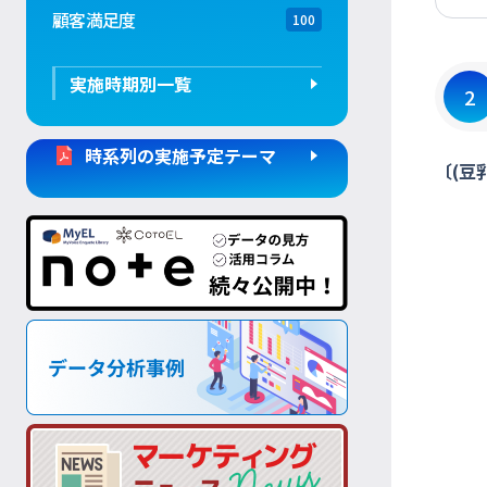
顧客満足度
100
実施時期別一覧
2
時系列の実施予定テーマ
〔(豆