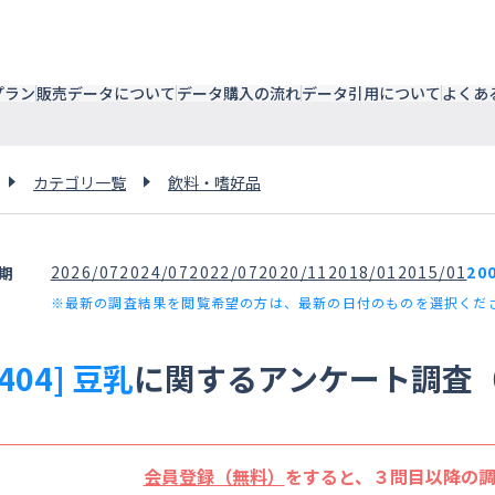
プラン
販売データについて
データ購入の流れ
データ引用について
よくあ
カテゴリ一覧
飲料・嗜好品
2026/07
2024/07
2022/07
2020/11
2018/01
2015/01
20
期
※最新の調査結果を閲覧希望の方は、最新の日付のものを選択くだ
1404] 豆乳
に関するアンケート調査（
会員登録（無料）
をすると、３問目以降の