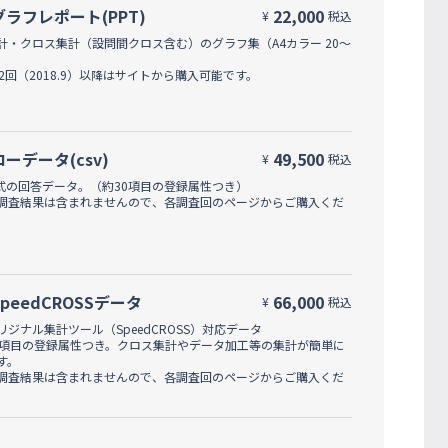
グラフレポート(PPT)
22,000
¥
税込
計・クロス集計（設問間クロス含む）のグラフ集（A4カラー 20～
42回（2018.9）以降はサイトから購入可能です。
ローデータ(csv)
49,500
¥
税込
形式の回答データ。（約30項目の登録属性つき）
調査結果は含まれませんので、各調査回のページからご購入くだ
SpeedCROSSデータ
66,000
¥
税込
リジナル集計ツール（SpeedCROSS）対応データ
0項目の登録属性つき。クロス集計やデータ加工等の集計が簡単に
す。
調査結果は含まれませんので、各調査回のページからご購入くだ