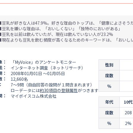
■豆乳が好きな人は47.9%。好きな理由のトップは、「健康によさそうだか
■豆乳を嫌いな理由は、「おいしくない」「独特のにおいがある」
■豆乳を以前は飲んでいたが、現在は飲んでいない人が23.2%
■現在よりも豆乳を飲む頻度が高くなるためのキーワードは、「おいし
象：
「MyVoice」のアンケートモニター
性別
法：
インターネット調査（ネットリサーチ）
期：
2008年01月01日 ～01月05日
度数
数：
12,660名
：
7～9問（自由回答の設問が１問含まれます）
％
ローデータには
約30項目の登録属性
がつきます
関：
マイボイスコム株式会社
年代
10代
度数
208
％
2%