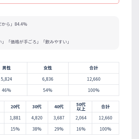
ら」84.4%
い」「価格が手ごろ」「飲みやすい」
男性
女性
合計
5,824
6,836
12,660
46%
54%
100%
50代
20代
30代
40代
合計
以上
1,881
4,820
3,687
2,064
12,660
15%
38%
29%
16%
100%