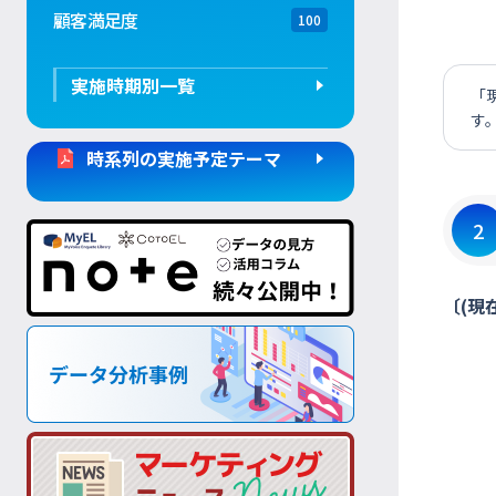
顧客満足度
100
実施時期別一覧
「
す
時系列の実施予定テーマ
2
〔(現