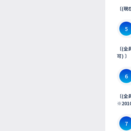
〔(現
5
〔(全
可) 〕
6
〔(全
※20
7