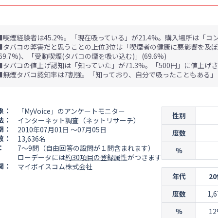
■喫煙経験者は45.2%。「現在吸っている」が21.4%。購入場所は「コ
■タバコの弊害だと思うことの上位3位は「喫煙者の健康に悪影響を及ぼす
(69.7%)、「受動喫煙(タバコの煙を吸い込む)」(69.6%)
■タバコの値上げ認知は「知っていた」が71.3%。「500円」に値上げさ
■無煙タバコ認知率は7割強。「知っており、自分で吸ったこともある」は
象：
「MyVoice」のアンケートモニター
性別
法：
インターネット調査（ネットリサーチ）
期：
2010年07月01日 ～07月05日
度数
数：
13,636名
：
7～9問（自由回答の設問が１問含まれます）
％
ローデータには
約30項目の登録属性
がつきます
関：
マイボイスコム株式会社
年代
2
度数
1,6
％
1