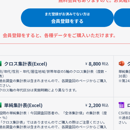
無料会員もありますので。お気軽
まだ登録がお済みでない方は
会員登録をする
会員登録をすると、各種データをご購入いただけます。
クロス集計表(Excel)
8,800
¥
税込
別/年代/性別・年代/居住地域/世帯年収の5軸のクロス集計表（度数・
単純集
表）
30頁）
過去調査の集計表は含まれませんので、各調査回のページからご購入
※第2
ださい。
クロス軸の年代区分は実施時期により異なります。
単純集計表(Excel)
2,200
¥
税込
設問の単純集計表：今回調査回答者の、「全体集計値」の集計表（度
CSV
・％）
※過去
「クロス集計表」ではありませんのでご購入の際はご注意ください。
さい。
過去調査の集計表は含まれませんので、各調査回のページからご購入