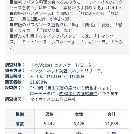
■自宅でパスタ料理を食べる人のうち、「レトルトのパスタ
ソースを使う」は65.4%、「素材から手作りする」は44.1%
■市販のパスタソース利用頻度は、「月に2～3回」「月に1
回」「月に1回未満」が各2～3割
■市販のパスタソース重視点は「味」「価格」に続き、「容
量・サイズ」「手順が簡単」など
■好んで利用するタイプのパスタソースは、「トマトソー
ス」「ミートソース・ボロネーゼ」「カルボナーラ」「たら
こ」
調査対象：
「MyVoice」のアンケートモニター
調査方法：
インターネット調査（ネットリサーチ）
調査時期：
2010年11月01日 ～11月05日
回答者数：
11,868名
設問数：
7～9問（自由回答の設問が１問含まれます）
ローデータには
約30項目の登録属性
がつきます
調査機関：
マイボイスコム株式会社
性別
男性
女性
合計
度数
5,442
6,426
11,868
％
46%
54%
100%