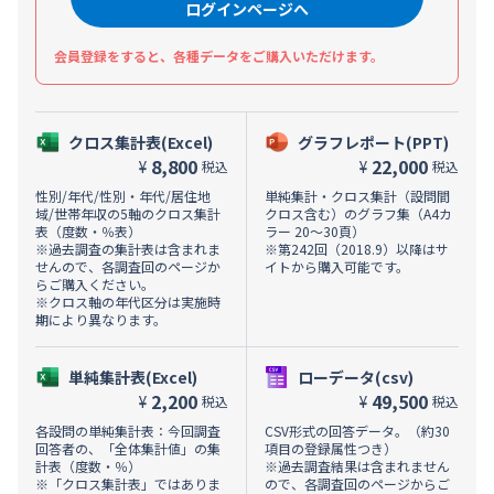
ログインページへ
会員登録をすると、各種データをご購入いただけます。
クロス集計表(Excel)
グラフレポート(PPT)
8,800
22,000
¥
¥
税込
税込
性別/年代/性別・年代/居住地
単純集計・クロス集計（設問間
域/世帯年収の5軸のクロス集計
クロス含む）のグラフ集（A4カ
表（度数・％表）
ラー 20～30頁）
※過去調査の集計表は含まれま
※第242回（2018.9）以降はサ
せんので、各調査回のページか
イトから購入可能です。
らご購入ください。
※クロス軸の年代区分は実施時
期により異なります。
単純集計表(Excel)
ローデータ(csv)
2,200
49,500
¥
¥
税込
税込
各設問の単純集計表：今回調査
CSV形式の回答データ。（約30
回答者の、「全体集計値」の集
項目の登録属性つき）
計表（度数・％）
※過去調査結果は含まれません
※「クロス集計表」ではありま
ので、各調査回のページからご