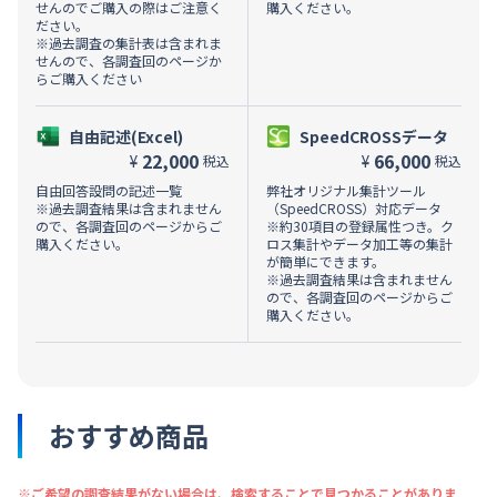
せんのでご購入の際はご注意く
購入ください。
ださい。
※過去調査の集計表は含まれま
せんので、各調査回のページか
らご購入ください
自由記述(Excel)
SpeedCROSSデータ
22,000
66,000
¥
¥
税込
税込
自由回答設問の記述一覧
弊社オリジナル集計ツール
※過去調査結果は含まれません
（SpeedCROSS）対応データ
ので、各調査回のページからご
※約30項目の登録属性つき。ク
購入ください。
ロス集計やデータ加工等の集計
が簡単にできます。
※過去調査結果は含まれません
ので、各調査回のページからご
購入ください。
おすすめ商品
※ご希望の調査結果がない場合は、検索することで見つかることがありま