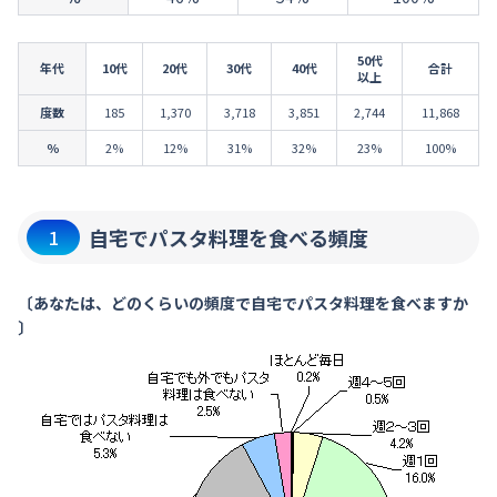
50代
年代
10代
20代
30代
40代
合計
以上
度数
185
1,370
3,718
3,851
2,744
11,868
％
2%
12%
31%
32%
23%
100%
自宅でパスタ料理を食べる頻度
1
〔あなたは、どのくらいの頻度で自宅でパスタ料理を食べますか
〕