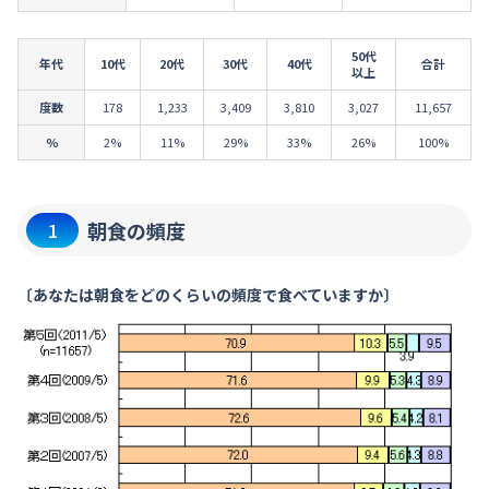
50代
年代
10代
20代
30代
40代
合計
以上
度数
178
1,233
3,409
3,810
3,027
11,657
％
2%
11%
29%
33%
26%
100%
朝食の頻度
1
〔あなたは朝食をどのくらいの頻度で食べていますか〕