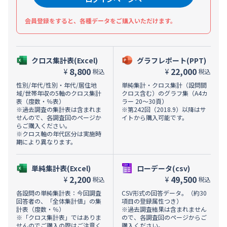
会員登録をすると、各種データをご購入いただけます。
クロス集計表(Excel)
グラフレポート(PPT)
8,800
22,000
¥
¥
税込
税込
性別/年代/性別・年代/居住地
単純集計・クロス集計（設問間
域/世帯年収の5軸のクロス集計
クロス含む）のグラフ集（A4カ
表（度数・％表）
ラー 20～30頁）
※過去調査の集計表は含まれま
※第242回（2018.9）以降はサ
せんので、各調査回のページか
イトから購入可能です。
らご購入ください。
※クロス軸の年代区分は実施時
期により異なります。
単純集計表(Excel)
ローデータ(csv)
2,200
49,500
¥
¥
税込
税込
各設問の単純集計表：今回調査
CSV形式の回答データ。（約30
回答者の、「全体集計値」の集
項目の登録属性つき）
計表（度数・％）
※過去調査結果は含まれません
※「クロス集計表」ではありま
ので、各調査回のページからご
せんのでご購入の際はご注意く
購入ください。