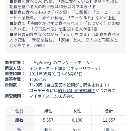
■朝食を食べる人は9割、「毎日食べている」は全体の7割。
朝食を食べる人の約半数は10分以内で済ませる
■朝食に食べるものは「パン類」「ご飯類」「コーヒー、コ
ーヒー系飲料」「卵や卵料理」「ヨーグルト」などが上位
■朝食で「時間をかけずに食べられる」「とにかく何かお腹
に入れる」「毎日食べる」を重視する人が各2割
■平日の朝食を食べながら「テレビを見る」は朝食を食べる
人の7割。「新聞を読む」「家族、友人、恋人など同居人と
会話をする」が続く
調査対象：
「MyVoice」のアンケートモニター
調査方法：
インターネット調査（ネットリサーチ）
調査時期：
2011年05月01日 ～05月05日
回答者数：
11,657名
設問数：
7～9問（自由回答の設問が１問含まれます）
ローデータには
約30項目の登録属性
がつきます
調査機関：
マイボイスコム株式会社
性別
男性
女性
合計
度数
5,557
6,100
11,657
％
48%
52%
100%