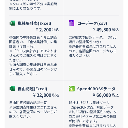
※クロス軸の年代区分は実施時
期により異なります。
単純集計表(Excel)
ローデータ(csv)
2,200
49,500
¥
¥
税込
税込
各設問の単純集計表：今回調査
CSV形式の回答データ。（約30
回答者の、「全体集計値」の集
項目の登録属性つき）
計表（度数・％）
※過去調査結果は含まれません
※「クロス集計表」ではありま
ので、各調査回のページからご
せんのでご購入の際はご注意く
購入ください。
ださい。
※過去調査の集計表は含まれま
せんので、各調査回のページか
らご購入ください
自由記述(Excel)
SpeedCROSSデータ
22,000
66,000
¥
¥
税込
税込
自由回答設問の記述一覧
弊社オリジナル集計ツール
※過去調査結果は含まれません
（SpeedCROSS）対応データ
ので、各調査回のページからご
※約30項目の登録属性つき。ク
購入ください。
ロス集計やデータ加工等の集計
が簡単にできます。
※過去調査結果は含まれません