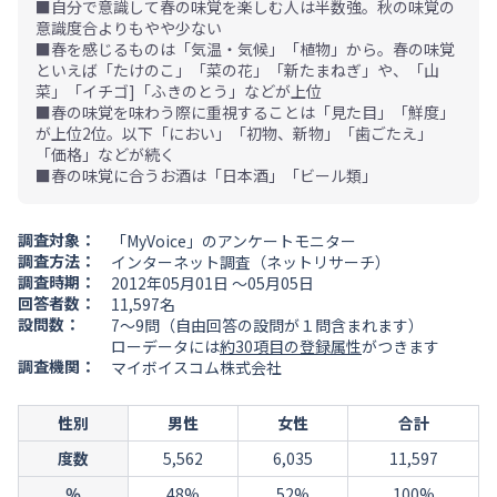
■自分で意識して春の味覚を楽しむ人は半数強。秋の味覚の
意識度合よりもやや少ない
■春を感じるものは「気温・気候」「植物」から。春の味覚
といえば「たけのこ」「菜の花」「新たまねぎ」や、「山
菜」「イチゴ]「ふきのとう」などが上位
■春の味覚を味わう際に重視することは「見た目」「鮮度」
が上位2位。以下「におい」「初物、新物」「歯ごたえ」
「価格」などが続く
■春の味覚に合うお酒は「日本酒」「ビール類」
調査対象：
「MyVoice」のアンケートモニター
調査方法：
インターネット調査（ネットリサーチ）
調査時期：
2012年05月01日 ～05月05日
回答者数：
11,597名
設問数：
7～9問（自由回答の設問が１問含まれます）
ローデータには
約30項目の登録属性
がつきます
調査機関：
マイボイスコム株式会社
性別
男性
女性
合計
度数
5,562
6,035
11,597
％
48%
52%
100%