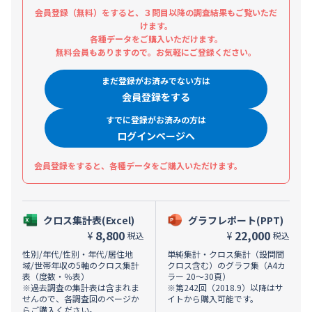
会員登録（無料）をすると、３問目以降の調査結果もご覧いただ
けます。
各種データをご購入いただけます。
無料会員もありますので。お気軽にご登録ください。
まだ登録がお済みでない方は
会員登録をする
すでに登録がお済みの方は
ログインページへ
会員登録をすると、各種データをご購入いただけます。
クロス集計表(Excel)
グラフレポート(PPT)
8,800
22,000
¥
¥
税込
税込
性別/年代/性別・年代/居住地
単純集計・クロス集計（設問間
域/世帯年収の5軸のクロス集計
クロス含む）のグラフ集（A4カ
表（度数・％表）
ラー 20～30頁）
※過去調査の集計表は含まれま
※第242回（2018.9）以降はサ
せんので、各調査回のページか
イトから購入可能です。
らご購入ください。