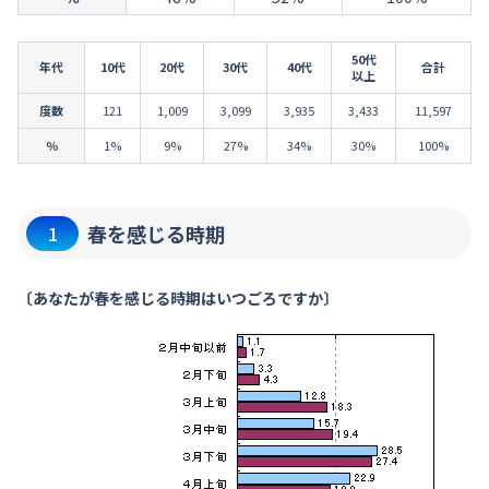
50代
年代
10代
20代
30代
40代
合計
以上
度数
121
1,009
3,099
3,935
3,433
11,597
％
1%
9%
27%
34%
30%
100%
春を感じる時期
1
〔あなたが春を感じる時期はいつごろですか〕