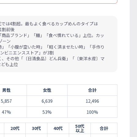
代では4割超。最もよく食べるカップめんのタイプは
1割前後
「商品ブランド」「麺」「食べ慣れている」上位。カッ
ゾーン
時」「小腹が空いた時」「軽く済ませたい時」「手作り
ンビニエンスストア」が3割
く、その他「〔日清食品〕どん兵衛」「〔東洋水産〕マ
なども上位
男性
女性
合計
5,857
6,639
12,496
47%
53%
100%
50代
20代
30代
40代
合計
以上