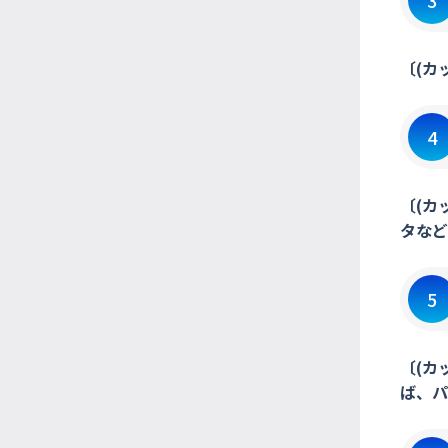
3
〔(カ
4
〔(カ
タなど
5
〔(カ
ば、パ