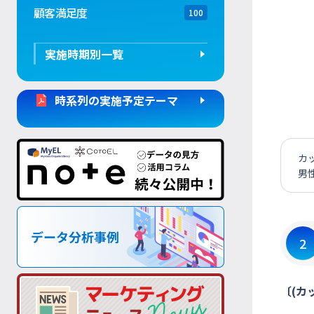
顧客満足度
100
実施時期別一覧
時系列の実施予定テーマ
カ
男
2
〔(カ