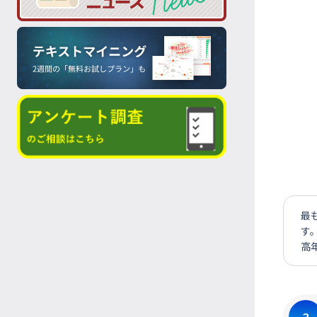
最
す
高