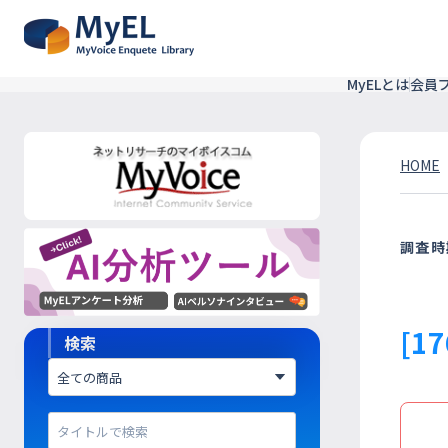
MyELとは
会員
HOME
調査時
[1
検索