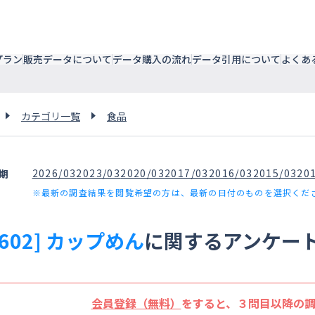
プラン
販売データについて
データ購入の流れ
データ引用について
よくあ
カテゴリ一覧
食品
2026/03
2023/03
2020/03
2017/03
2016/03
2015/03
20
期
※最新の調査結果を閲覧希望の方は、最新の日付のものを選択くだ
7602] カップめん
に関するアンケー
会員登録（無料）
をすると、３問目以降の