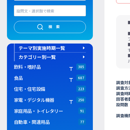
検索
テーマ別実施時期一覧
カテゴリー別一覧
飲料・嗜好品
385
食品
687
調査対
調査方
住宅・住宅設備
223
調査時
回答者
家電・デジタル機器
250
設問数
家庭用品・トイレタリー
91
調査機
自動車・関連用品
77