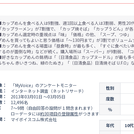
■カップめんを食べる人は9割強、週1回以上食べる人は3割弱、男性20
「カップラーメン」が7割強で、「カップ焼そば」「カップうどん」が各
■カップめん選定時の重視点は「味」「価格」の他、「スープ、つゆ」
プめんを買ってもよいと思う価格は「～130円まで」が3割でボリューム
■カップめんを食べる場面は「昼食時」が最も多く、「すぐに食べたい
するのが面倒な時」などが続く。購入場所は「スーパー」が9割弱、「コ
■好きなカップめんの銘柄は「〔日清食品〕カップヌードル」が最も多
ルちゃん 赤いきつね、緑のたぬき」「〔日清食品〕日清焼そば U.F.O」
象：
「MyVoice」のアンケートモニター
性別
法：
インターネット調査（ネットリサーチ）
期：
2013年03月01日 ～03月05日
度数
数：
12,496名
：
7～9問（自由回答の設問が１問含まれます）
％
ローデータには
約30項目の登録属性
がつきます
関：
マイボイスコム株式会社
年代
10代