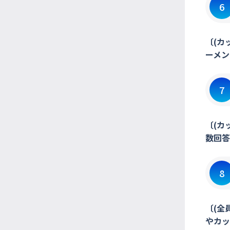
6
〔(カ
ーメン
7
〔(カ
数回答
8
〔(全
やカッ