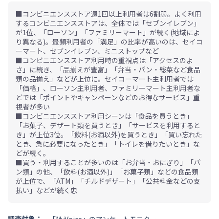
■コンビニエンスストア週1回以上利用者は6割弱。よく利用
するコンビニエンスストアは、全体では「セブンイレブン」
が1位、「ローソン」「ファミリーマート」が続く(地域によ
り異なる)。最頻利用者の「満足」の比率が高いのは、セイコ
ーマート、セブンイレブン、ミニストップなど
■コンビニエンスストア利用時の重視点は「アクセスのよ
さ」に続き、「品揃えが豊富」「弁当・パン・総菜など食品
類の品揃え」などが上位に。セイコーマート主利用者では
「価格」、ローソン主利用者、ファミリーマート主利用者な
どでは「ポイントやキャンペーンなどのお得なサービス」重
視者が多い
■コンビニエンスストア利用シーンは「食品を買うとき」
「お菓子、デザート類を買うとき」「サービスを利用すると
き」が上位3位。「飲料(お酒以外)を買うとき」「買い忘れた
とき、急に必要になったとき」「トイレを借りたいとき」な
どが続く。
■買う・利用することが多いのは「お弁当・おにぎり」「パ
ン類」の他、「飲料(お酒以外)」「お菓子類」などの食品類
が上位で、「ATM」「チルドデザート」「公共料金などの支
払い」などが続く忠
調査対象：