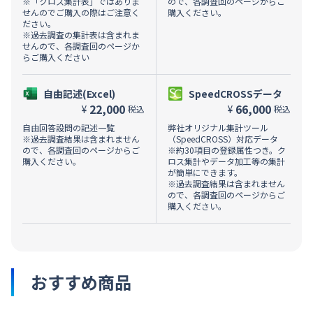
※「クロス集計表」ではありま
ので、各調査回のページからご
せんのでご購入の際はご注意く
購入ください。
ださい。
※過去調査の集計表は含まれま
せんので、各調査回のページか
らご購入ください
自由記述(Excel)
SpeedCROSSデータ
22,000
66,000
¥
¥
税込
税込
自由回答設問の記述一覧
弊社オリジナル集計ツール
※過去調査結果は含まれません
（SpeedCROSS）対応データ
ので、各調査回のページからご
※約30項目の登録属性つき。ク
購入ください。
ロス集計やデータ加工等の集計
が簡単にできます。
※過去調査結果は含まれません
ので、各調査回のページからご
購入ください。
おすすめ商品