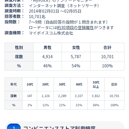
「MyVoice」のアンケートモニター
調査方法：
インターネット調査（ネットリサーチ）
調査時期：
2014年02月01日 ～02月05日
回答者数：
10,701名
設問数：
7～9問（自由回答の設問が１問含まれます）
ローデータには
約30項目の登録属性
がつきます
調査機関：
マイボイスコム株式会社
性別
男性
女性
合計
度数
4,914
5,787
10,701
％
46%
54%
100%
50代
年代
10代
20代
30代
40代
合計
以上
度数
147
1,126
2,289
3,327
3,812
10,701
％
1%
11%
21%
31%
36%
100%
コンビニエンスストア利用頻度
1