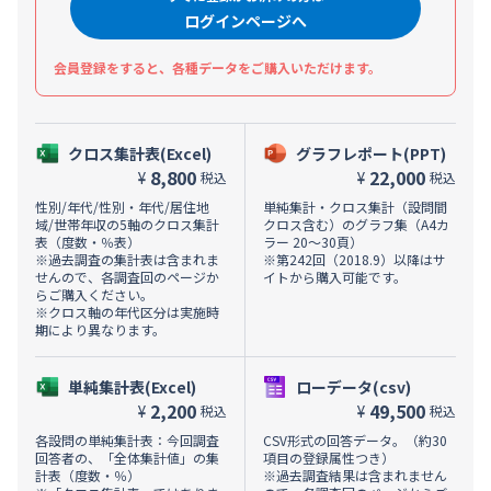
ログインページへ
会員登録をすると、各種データをご購入いただけます。
クロス集計表(Excel)
グラフレポート(PPT)
8,800
22,000
¥
¥
税込
税込
性別/年代/性別・年代/居住地
単純集計・クロス集計（設問間
域/世帯年収の5軸のクロス集計
クロス含む）のグラフ集（A4カ
表（度数・％表）
ラー 20～30頁）
※過去調査の集計表は含まれま
※第242回（2018.9）以降はサ
せんので、各調査回のページか
イトから購入可能です。
らご購入ください。
※クロス軸の年代区分は実施時
期により異なります。
単純集計表(Excel)
ローデータ(csv)
2,200
49,500
¥
¥
税込
税込
各設問の単純集計表：今回調査
CSV形式の回答データ。（約30
回答者の、「全体集計値」の集
項目の登録属性つき）
計表（度数・％）
※過去調査結果は含まれません