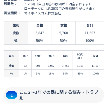
設問数：
7～9問（自由回答の設問が１問含まれます）
ローデータには
約30項目の登録属性
がつきます
調査機関：
マイボイスコム株式会社
性別
男性
女性
合計
度数
5,847
5,760
11,607
％
50%
50%
100%
50代
年代
10代
20代
30代
40代
合計
以上
度数
83
803
2,062
3,466
5,193
11,607
％
1%
7%
18%
30%
45%
100%
ここ2～3年での足に関する悩み・トラブ
1
ル