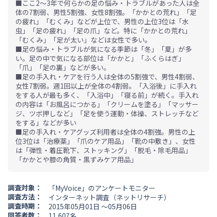
■ここ2～3年で何らかの足の悩み・トラブルがあった人は全
体の7割弱、男性5割強、女性8割強。「かかとの荒れ」「足
の疲れ」「むくみ」などが上位で、男性の上位3位は「水
虫」「足の疲れ」「足の爪」など。特に「かかとの荒れ」
「むくみ」「足が太い」などは女性で多い。
■足の悩み・トラブルが気になる季節は「冬」「夏」が多
い。足の中で気になる部位は「かかと」「ふくらはぎ」
「爪」「足の裏」などが多い。
■足の手入れ・ケアを行う人は全体の5割強で、男性4割弱、
女性7割弱。週1回以上が全体の4割弱。「入浴後」に手入れ
をする人が最も多く、「入浴中」「寝る前」が続く。手入れ
の内容は「お風呂につかる」「クリームを塗る」「マッサー
ジ、ツボ押しなど」「足を使う運動・体操、ストレッチなど
をする」などが多い
■足の手入れ・ケアグッズ利用者は全体の4割強。男性の上
位3位は「治療薬」「爪のケア用品」「靴の中敷き」、女性
は「弾性・着圧靴下、ストッキング」「脱毛・除毛用品」
「かかとや膝の角質・黒ずみケア用品」
調査対象：
「MyVoice」のアンケートモニター
調査方法：
インターネット調査（ネットリサーチ）
調査時期：
2015年05月01日 ～05月06日
回答者数：
11,607名