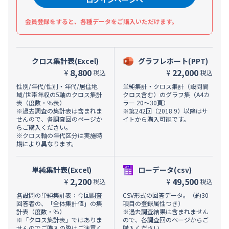
会員登録をすると、各種データをご購入いただけます。
クロス集計表(Excel)
グラフレポート(PPT)
8,800
22,000
¥
¥
税込
税込
性別/年代/性別・年代/居住地
単純集計・クロス集計（設問間
域/世帯年収の5軸のクロス集計
クロス含む）のグラフ集（A4カ
表（度数・％表）
ラー 20～30頁）
※過去調査の集計表は含まれま
※第242回（2018.9）以降はサ
せんので、各調査回のページか
イトから購入可能です。
らご購入ください。
※クロス軸の年代区分は実施時
期により異なります。
単純集計表(Excel)
ローデータ(csv)
2,200
49,500
¥
¥
税込
税込
各設問の単純集計表：今回調査
CSV形式の回答データ。（約30
回答者の、「全体集計値」の集
項目の登録属性つき）
計表（度数・％）
※過去調査結果は含まれません
※「クロス集計表」ではありま
ので、各調査回のページからご
せんのでご購入の際はご注意く
購入ください。