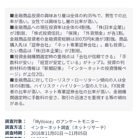
■金融商品投資の興味あり層は全体の約35%で、男性での比
率が高い。女性では興味なし層の比率が高い。
■金融商品への現在投資率は全体の4割強。「株(日本企業)」
が3割弱、「株式投資信託」「保険」「外貨預金」が各1割。
金融商品投資者の金融資産総額は300万円未満が3割強。商品
購入先は「証券会社」「ネット専業証券会社」。最も投資し
たい商品は「株(日本企業)」が2割弱。
■投資金融機関選定時の重視点は「会社が信頼できる」「手
数料が安い」「経営が安定している」がトップ3。投資の判
断材料の情報は「新聞記事」「インターネットの投資情報ペ
ージ」が上位2位。
■金融商品に対してローリスク・ローリターン傾向の人は全
体の6割強。ハイリスク・ハイリターン型の人では、FX投資
者の比率が高い、ネット専業証券会社の比率が高い、金融機
関選定時に手数料の安さ、取引の迅速さを重視する等の傾向
がある。
調査対象：
「MyVoice」のアンケートモニター
調査方法：
インターネット調査（ネットリサーチ）
調査時期：
2016年11月01日 ～11月05日