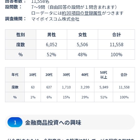
回答者数：
11,558名
設問数：
7～9問（自由回答の設問が１問含まれます）
ローデータには
約30項目の登録属性
がつきます
調査機関：
マイボイスコム株式会社
性別
男性
女性
合計
度数
6,052
5,506
11,558
％
52%
48%
100%
50代
年代
10代
20代
30代
40代
合計
以上
度数
63
637
1,710
3,299
5,849
11,558
％
1%
6%
15%
29%
51%
100%
金融商品投資への興味
1