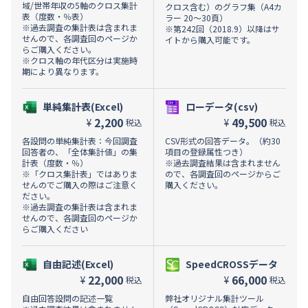
域/世帯年収の5軸のクロス集計
クロス含む）のグラフ集（A4カ
表（度数・％表）
ラー 20～30頁）
※過去調査の集計表は含まれま
※第242回（2018.9）以降はサ
せんので、各調査回のページか
イトから購入可能です。
らご購入ください。
※クロス軸の年代区分は実施時
期により異なります。
単純集計表(Excel)
ローデータ(csv)
2,200
49,500
¥
¥
税込
税込
各設問の単純集計表：今回調査
CSV形式の回答データ。（約30
回答者の、「全体集計値」の集
項目の登録属性つき）
計表（度数・％）
※過去調査結果は含まれません
※「クロス集計表」ではありま
ので、各調査回のページからご
せんのでご購入の際はご注意く
購入ください。
ださい。
※過去調査の集計表は含まれま
せんので、各調査回のページか
らご購入ください
自由記述(Excel)
SpeedCROSSデータ
22,000
66,000
¥
¥
税込
税込
自由回答設問の記述一覧
弊社オリジナル集計ツール