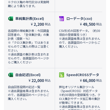
※クロス軸の年代区分は実施時
期により異なります。
単純集計表(Excel)
ローデータ(csv)
2,200
49,500
¥
¥
税込
税込
各設問の単純集計表：今回調査
CSV形式の回答データ。（約30
回答者の、「全体集計値」の集
項目の登録属性つき）
計表（度数・％）
※過去調査結果は含まれません
※「クロス集計表」ではありま
ので、各調査回のページからご
せんのでご購入の際はご注意く
購入ください。
ださい。
※過去調査の集計表は含まれま
せんので、各調査回のページか
らご購入ください
自由記述(Excel)
SpeedCROSSデータ
22,000
66,000
¥
¥
税込
税込
自由回答設問の記述一覧
弊社オリジナル集計ツール
※過去調査結果は含まれません
（SpeedCROSS）対応データ
ので、各調査回のページからご
※約30項目の登録属性つき。ク
購入ください。
ロス集計やデータ加工等の集計
が簡単にできます。
※過去調査結果は含まれません