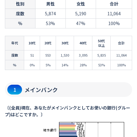
性別
男性
女性
合計
度数
5,874
5,190
11,064
％
53%
47%
100%
50代
年代
10代
20代
30代
40代
合計
以上
度数
51
553
1,530
3,095
5,835
11,064
％
0%
5%
14%
28%
53%
100%
メインバンク
1
〔(全員)現在、あなたがメインバンクとしてお使いの銀行(グルー
プ)はどこですか。〕