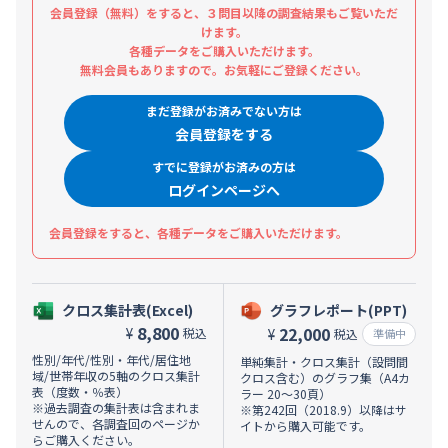
会員登録（無料）をすると、３問目以降の調査結果もご覧いただ
けます。
各種データをご購入いただけます。
無料会員もありますので。お気軽にご登録ください。
まだ登録がお済みでない方は
会員登録をする
すでに登録がお済みの方は
ログインページへ
会員登録をすると、各種データをご購入いただけます。
クロス集計表(Excel)
グラフレポート(PPT)
8,800
22,000
¥
税込
¥
税込
準備中
性別/年代/性別・年代/居住地
単純集計・クロス集計（設問間
域/世帯年収の5軸のクロス集計
クロス含む）のグラフ集（A4カ
表（度数・％表）
ラー 20～30頁）
※過去調査の集計表は含まれま
※第242回（2018.9）以降はサ
せんので、各調査回のページか
イトから購入可能です。
らご購入ください。