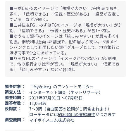
■三菱UFJFGのイメージは「規模が大きい」が4割弱で最も
多く、「信頼できる」「伝統・歴史がある」「経営が安定し
ている」などが続く。
■三井住友FG、みずほFGのイメージは「規模が大きい」が3
割、「信頼できる」「伝統・歴史がある」が各1～2割。
■ゆうちょ銀行のイメージは「親しみやすい」が最も多く4
割強。継続利用意向は8割強で、他の層より高い。今後メイ
ンバンクとして利用したい銀行グループとして、地方銀行と
ほぼ同率で1位にあがっている。
■りそなHDのイメージは「イメージがわかない」が5割強
で、他の銀行より比率が高い。「規模が大きい」「信頼でき
る」「親しみやすい」などが各1割。
調査対象：
「MyVoice」のアンケートモニター
調査方法：
インターネット調査（ネットリサーチ）
調査時期：
2017年07月01日 ～07月05日
回答者数：
11,064名
設問数：
7～9問（自由回答の設問が１問含まれます）
ローデータには
約30項目の登録属性
がつきます
調査機関：
マイボイスコム株式会社