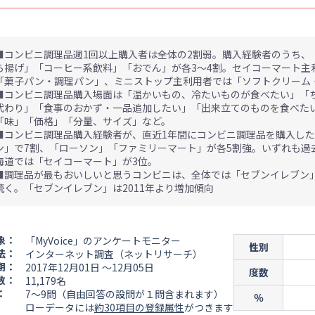
■コンビニ調理品週1回以上購入者は全体の2割弱。購入経験者のうち、
ら揚げ」「コーヒー系飲料」「おでん」が各3～4割。セイコーマート主
「菓子パン・調理パン」、ミニストップ主利用者では「ソフトクリーム
■コンビニ調理品購入場面は「温かいもの、冷たいものが食べたい」「
代わり」「食事のおかず・一品追加したい」「出来立てのものを食べたい
「味」「価格」「分量、サイズ」など。
■コンビニ調理品購入経験者が、直近1年間にコンビニ調理品を購入した
ン」で7割、「ローソン」「ファミリーマート」が各5割強。いずれも過
海道では「セイコーマート」が3位。
■調理品が最もおいしいと思うコンビニは、全体では「セブンイレブン
続く。「セブンイレブン」は2011年より増加傾向
象：
「MyVoice」のアンケートモニター
性別
法：
インターネット調査（ネットリサーチ）
期：
2017年12月01日 ～12月05日
度数
数：
11,179名
：
7～9問（自由回答の設問が１問含まれます）
％
ローデータには
約30項目の登録属性
がつきます