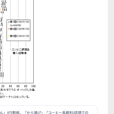
ん」が5割弱、「から揚げ」「コーヒー系飲料(店頭での