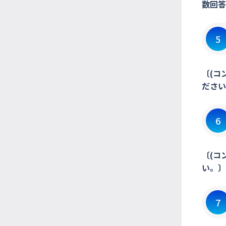
数回答
5
〔(コ
ださい
6
〔(コ
い。〕
7