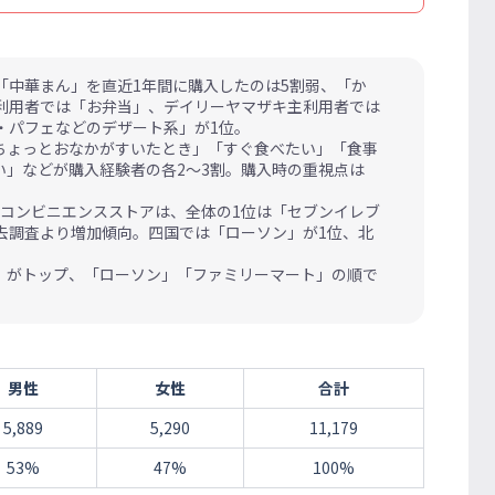
「中華まん」を直近1年間に購入したのは5割弱、「か
利用者では「お弁当」、デイリーヤマザキ主利用者では
・パフェなどのデザート系」が1位。
ちょっとおなかがすいたとき」「すぐ食べたい」「食事
」などが購入経験者の各2～3割。購入時の重視点は
コンビニエンスストアは、全体の1位は「セブンイレブ
去調査より増加傾向。四国では「ローソン」が1位、北
」がトップ、「ローソン」「ファミリーマート」の順で
男性
女性
合計
5,889
5,290
11,179
53%
47%
100%