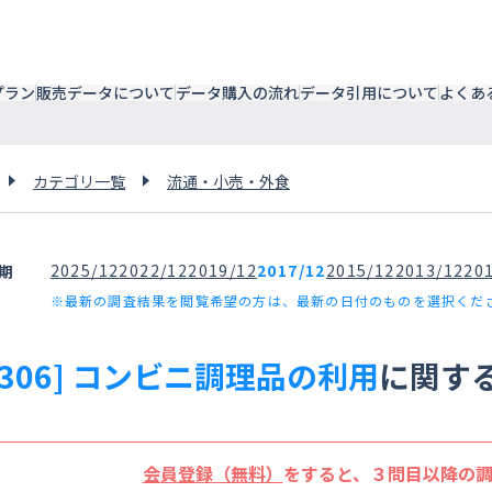
プラン
販売データについて
データ購入の流れ
データ引用について
よくあ
カテゴリ一覧
流通・小売・外食
2025/12
2022/12
2019/12
2017/12
2015/12
2013/12
20
期
※最新の調査結果を閲覧希望の方は、最新の日付のものを選択くだ
3306] コンビニ調理品の利用
に関す
会員登録（無料）
をすると、３問目以降の