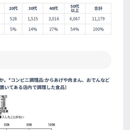
50代
20代
30代
40代
合計
以上
528
1,515
3,014
6,067
11,179
5%
14%
27%
54%
100%
か。*コンビニ調理品:からあげや肉まん、おでんなど
置いてある店内で調理した食品〕