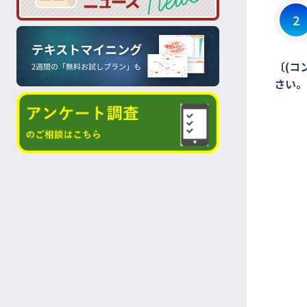
2
〔(コ
さい。