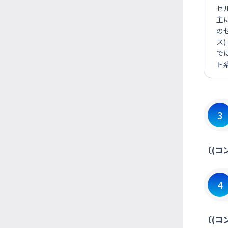
セ
主
の
ス
で
ト
3
〔(コ
4
〔(コ