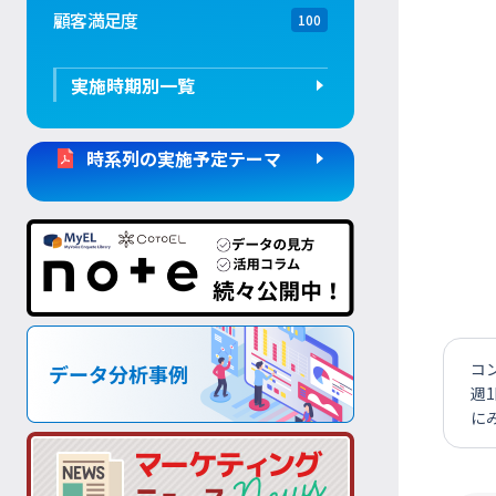
顧客満足度
100
実施時期別一覧
時系列の実施予定テーマ
コ
週
に