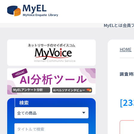
MyELとは
会員
HOME
調査時
[2
検索