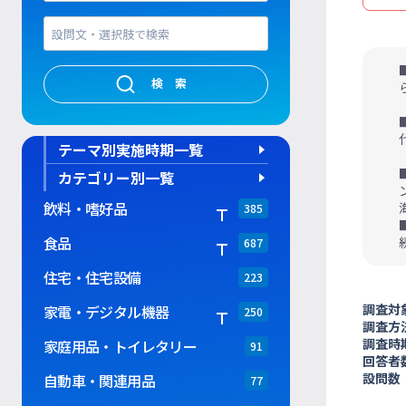
検索
テーマ別実施時期一覧
カテゴリー別一覧
飲料・嗜好品
385
食品
687
住宅・住宅設備
223
調査対
家電・デジタル機器
250
調査方
調査時
家庭用品・トイレタリー
91
回答者
設問数
自動車・関連用品
77