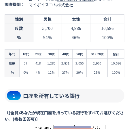
調査機関：
マイボイスコム株式会社
性別
男性
女性
合計
度数
5,700
4,886
10,586
％
54%
46%
100%
年代
10代
20代
30代
40代
50代
60・70代
合計
度数
37
418
1,285
2,831
3,055
2,960
10,586
％
0%
4%
12%
27%
29%
28%
100%
口座を所有している銀行
1
〔(全員)あなたが現在口座を持っている銀行をすべてお選びくださ
い。(複数回答可)〕