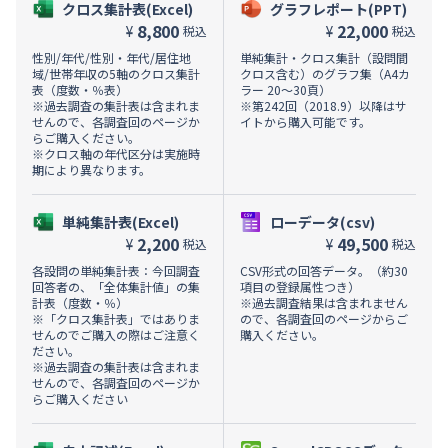
クロス集計表(Excel)
グラフレポート(PPT)
8,800
22,000
¥
¥
税込
税込
性別/年代/性別・年代/居住地
単純集計・クロス集計（設問間
域/世帯年収の5軸のクロス集計
クロス含む）のグラフ集（A4カ
表（度数・％表）
ラー 20～30頁）
※過去調査の集計表は含まれま
※第242回（2018.9）以降はサ
せんので、各調査回のページか
イトから購入可能です。
らご購入ください。
※クロス軸の年代区分は実施時
期により異なります。
単純集計表(Excel)
ローデータ(csv)
2,200
49,500
¥
¥
税込
税込
各設問の単純集計表：今回調査
CSV形式の回答データ。（約30
回答者の、「全体集計値」の集
項目の登録属性つき）
計表（度数・％）
※過去調査結果は含まれません
※「クロス集計表」ではありま
ので、各調査回のページからご
せんのでご購入の際はご注意く
購入ください。
ださい。
※過去調査の集計表は含まれま
せんので、各調査回のページか
らご購入ください