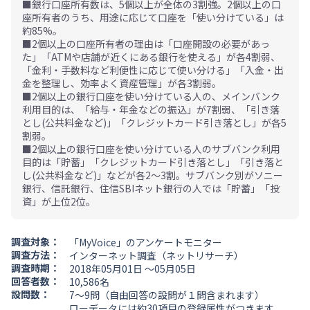
■銀行口座所有数は、5個以上が全体の3割強。2個以上の口
座所有者のうち、用途に応じて口座を「使い分けている」は
約85%。
■2個以上の口座所有者の理由は「口座開設の必要があっ
た」「ATMや店舗が近くにある銀行を使える」が各4割弱、
「金利・手数料など利便性に応じて使い分ける」「入金・出
金を整理し、効率よく資産管理」が各3割弱。
■2個以上の銀行口座を使い分けている人の、メインバンク
利用目的は、「給与・年金などの振込」が7割弱、「引き落
とし(公共料金など)」「クレジットカード引き落とし」が各5
割弱。
■2個以上の銀行口座を使い分けている人のサブバンク利用
目的は「貯蓄」「クレジットカード引き落とし」「引き落と
し(公共料金など)」などが各2～3割。サブバンク別がソニー
銀行、信託銀行、住信SBIネット銀行の人では「貯蓄」「投
資」が上位2位。
調査対象：
「MyVoice」のアンケートモニター
調査方法：
インターネット調査（ネットリサーチ）
調査時期：
2018年05月01日 ～05月05日
回答者数：
10,586名
設問数：
7～9問（自由回答の設問が１問含まれます）
ローデータには
約30項目の登録属性
がつきます