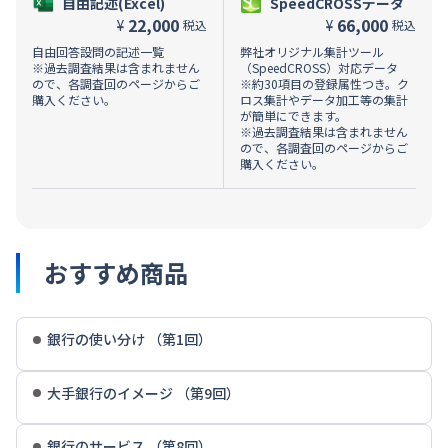
自由記述(Excel)
SpeedCROSSデータ
22,000
66,000
¥
¥
税込
税込
自由回答設問の記述一覧
弊社オリジナル集計ツール
※過去調査結果は含まれません
（SpeedCROSS）対応データ
ので、各調査回のページからご
※約30項目の登録属性つき。ク
購入ください。
ロス集計やデータ加工等の集計
が簡単にできます。
※過去調査結果は含まれません
ので、各調査回のページからご
購入ください。
おすすめ商品
銀行の使い分け （第1回）
大手銀行のイメージ （第9回）
銀行のサービス （第8回）