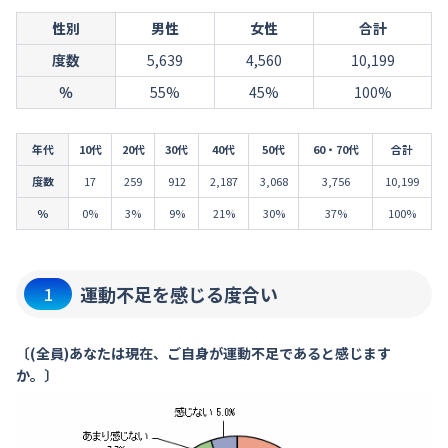
性別
男性
女性
合計
度数
5,639
4,560
10,199
％
55%
45%
100%
年代
10代
20代
30代
40代
50代
60・70代
合計
度数
17
259
912
2,187
3,068
3,756
10,199
％
0%
3%
9%
21%
30%
37%
100%
運動不足を感じる度合い
1
〔(全員)あなたは現在、ご自身が運動不足であると感じます
か。〕