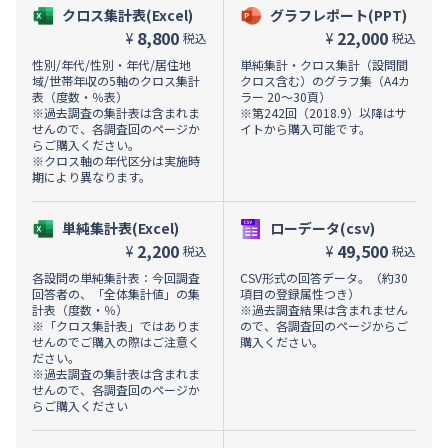
クロス集計表(Excel)
グラフレポート(PPT)
8,800
22,000
¥
¥
税込
税込
性別/年代/性別・年代/居住地
単純集計・クロス集計（設問間
域/世帯年収の5軸のクロス集計
クロス含む）のグラフ集（A4カ
表（度数・％表）
ラー 20～30頁）
※過去調査の集計表は含まれま
※第242回（2018.9）以降はサ
せんので、各調査回のページか
イトから購入可能です。
らご購入ください。
※クロス軸の年代区分は実施時
期により異なります。
単純集計表(Excel)
ローデータ(csv)
2,200
49,500
¥
¥
税込
税込
各設問の単純集計表：今回調査
CSV形式の回答データ。（約30
回答者の、「全体集計値」の集
項目の登録属性つき）
計表（度数・％）
※過去調査結果は含まれません
※「クロス集計表」ではありま
ので、各調査回のページからご
せんのでご購入の際はご注意く
購入ください。
ださい。
※過去調査の集計表は含まれま
せんので、各調査回のページか
らご購入ください