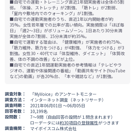
■自宅での運動・トレーニング直近1年間実施者は全体の5割
弱。「体操、ストレッチ」が2割強、「筋トレ」が2割弱、
「室内や敷地内でのウォーキング」が1割強。
■自宅での運動実施者のうち、直近1年以内開始者が約
35%。女性若年層での比率が高い傾向。実施頻度は「ほぼ毎
日」「週2～3日」がボリュームゾーン。1日あたり30分未満
実施が全体の7割弱、15分未満が約35%。
■自宅で運動する理由は、「健康維持」が実施者の約75%、
「筋力維持、筋力をつける」が4割強、「体力をつける」が3
割強。女性30・40代では「体型維持、ダイエット」「体質改
善、体の不調の改善」などが上位。
■自宅での直近1年間運動実施者の参考情報は「テレビやラ
ジオの、運動や体操関連の番組」「動画共有サイト(YouTube
など)の動画」が各20%台、「本や雑誌など」が1割強。
調査対象：
「MyVoice」のアンケートモニター
調査方法：
インターネット調査（ネットリサーチ）
調査時期：
2021年06月01日 ～06月05日
回答者数：
10,199名
設問数：
7～9問（自由回答の設問が１問含まれます）
ローデータには
約30項目の登録属性
がつきます
調査機関：
マイボイスコム株式会社